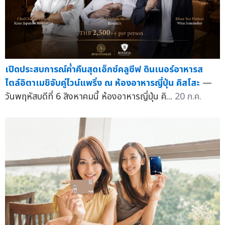
เปิดประสบการณ์ค่ำคืนสุดเอ็กซ์คลูซีฟ ดินเนอร์อาหารส
ไตล์อิตาเมชิจับคู่ไวน์แพริ่ง ณ ห้องอาหารญี่ปุ่น คิสโสะ
—
วันพฤหัสบดีที่ 6 สิงหาคมนี้ ห้องอาหารญี่ปุ่น คิ...
20 ก.ค.