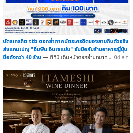
บัตรเครดิต ttb ตอกย้ำภาพบัตรเครดิตของสายกินตัวจริง
ส่งแคมเปญ "อิ่มฟิน อินเจแปน" จับมือกับร้านอาหารญี่ปุ่น
ชื่อดังกว่า 40 ร้าน
— ทีทีบี เดินหน้าตอกย้ำบทบาท ...
04 ส.ค.