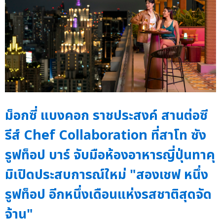
ม็อกซี่ แบงคอก ราชประสงค์ สานต่อซี
รีส์ Chef Collaboration ที่สาโท ซัง
รูฟท็อป บาร์ จับมือห้องอาหารญี่ปุ่นทาคุ
มิเปิดประสบการณ์ใหม่ "สองเชฟ หนึ่ง
รูฟท็อป อีกหนึ่งเดือนแห่งรสชาติสุดจัด
จ้าน"