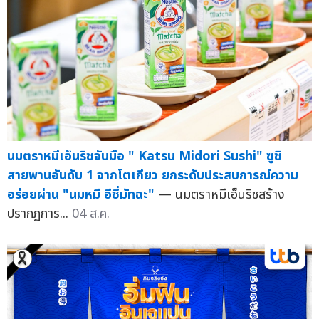
นมตราหมีเอ็นริชจับมือ " Katsu Midori Sushi" ซูชิ
สายพานอันดับ 1 จากโตเกียว ยกระดับประสบการณ์ความ
อร่อยผ่าน "นมหมี อีซี่มัทฉะ"
— นมตราหมีเอ็นริชสร้าง
ปรากฏการ...
04 ส.ค.