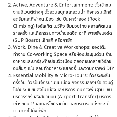
Active, Adventure & Entertainment: ตั๋วเข้าชม
งานอีเวนต์ต่างๆ ตั๋วสวนสนุกและสวนน้ำ กิจกรรมเอ็กซ์
สตรีมและกีฬาคนเมือง เช่น ปีนผาจำลอง (Rock
Climbing) ไอซ์สเก็ต โบว์ลิ่ง ยิมมวยไทย คลาสฟิตเนส
รายครั้ง และกิจกรรมทางน้ำยอดฮิต อาทิ พายซัพบอร์ด
(SUP Board) เจ็ทสกี หรือคายัค
Work, Dine & Creative Workshops: จองโต๊ะ
ทำงาน Co-working Space หรือห้องประชุมด่วน ร้าน
อาหารและบาร์รูฟท็อปชมวิวเมือง ตลอดจนคลาสเวิร์กช
อปสั้นๆ เช่น สอนทำอาหาร/เบเกอรี่ และงานคราฟต์ DIY
Essential Mobility & Micro-Tours: ทัวร์ระยะสั้น
ครึ่งวัน ทัวร์ปั่นจักรยานชมเมือง กิจกรรมล่องเรือ ควบคู่
ไปกับระบบขนส่งในเมืองและบริการเดินทางพื้นฐาน เช่น
บริการรถรับส่งสนามบิน (Airport Transfer) บริการ
เช่ารถยนต์/มอเตอร์ไซค์รายวัน และบริการขนส่งกระเป๋า
เดินทางไปยังที่พัก