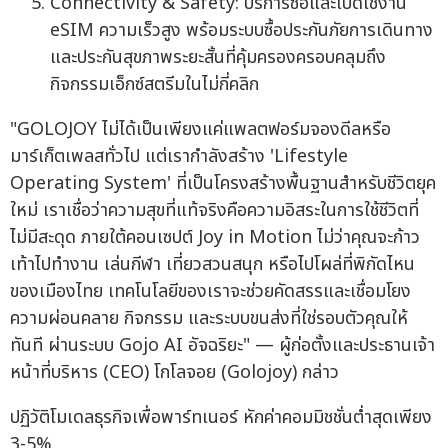
Connectivity & Safety: บริการซื้อและเปิดใช้งาน
eSIM ความเร็วสูง พร้อมระบบซื้อประกันภัยการเดินทาง
และประกันสุขภาพระยะสั้นที่คุ้มครองครอบคลุมถึง
กิจกรรมเอ็กซ์สตรีมในไม่กี่คลิก
"GOLOJOY ไม่ได้เป็นเพียงแค่แพลตฟอร์มจองดีลหรือ
มาร์เก็ตเพลสทั่วไป แต่เรากำลังสร้าง 'Lifestyle
Operating System' ที่เป็นโครงสร้างพื้นฐานสำหรับชีวิตยุค
ใหม่ เราเชื่อว่าความสุขที่แท้จริงคือความอิสระในการใช้ชีวิตที่
ไม่มีสะดุด ภายใต้คอนเซปต์ Joy in Motion ไม่ว่าคุณจะก้าว
เท้าไปทำงาน เล่นกีฬา เที่ยวสวนสนุก หรือไปโผล่ที่พิกัดไหน
ของเมืองไทย เทคโนโลยีของเราจะช่วยคัดสรรและเชื่อมโยง
ความผ่อนคลาย กิจกรรม และระบบขนส่งที่ใช่รอบตัวคุณให้
ทันที ผ่านระบบ Gojo AI อัจฉริยะ" — ผู้ก่อตั้งและประธานเจ้า
หน้าที่บริหาร (CEO) โกโลจอย (Golojoy) กล่าว
ปฏิวัติโมเดลธุรกิจเพื่อพาร์ทเนอร์ หักค่าคอมมิชชั่นต่ำสุดเพียง
3-5%