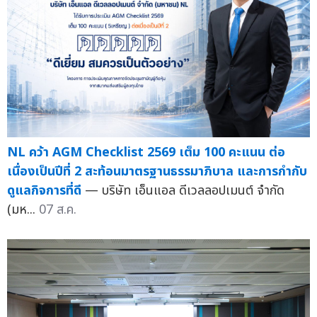
NL คว้า AGM Checklist 2569 เต็ม 100 คะแนน ต่อ
เนื่องเป็นปีที่ 2 สะท้อนมาตรฐานธรรมาภิบาล และการกำกับ
ดูแลกิจการที่ดี
— บริษัท เอ็นแอล ดีเวลลอปเมนต์ จำกัด
(มห...
07 ส.ค.