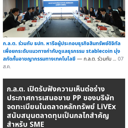
ก.ล.ต. ร่วมกับ ธปท. หารือผู้ประกอบธุรกิจสินทรัพย์ดิจิทัล
เพื่อยกระดับแนวทางกำกับดูแลธุรกรรม stablecoin มุ่ง
สกัดกั้นอาชญากรรมทางเทคโนโลยี
— ก.ล.ต. ร่วมกับ ...
07
ส.ค.
ก.ล.ต. เปิดรับฟังความเห็นต่อร่าง
ประกาศการเสนอขาย PP ของบริษัท
จดทะเบียนในตลาดหลักทรัพย์ LiVEx
สนับสนุนตลาดทุนเป็นกลไกสำคัญ
สำหรับ SME