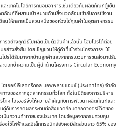
ละเทคโนโลยีการถนอมอาหารเช่นเดียวกับผลิตภัณฑ์ตู้เย็น
ภัณฑ์ที่ผสานเป้าหมายด้านสิ่งแวดล้อมเข้ากับการใช้งาน
วียนให้กลายเป็นส่วนหนึ่งของห่วงโซ่คุณค่าในอุตสาหกรรม
รอย่างถูกวิธีไปผลิตเป็นตัวสินค้าแล้วนั้น โฮมโปรได้ต่อย
อย่างยั่งยืน โดยเชิญชวนให้คู่ค้าที่เข้าร่วมโครงการฯ ใช้
โฮมโปรได้รับมาจากบ้านลูกค้าและจากกระบวนการขนส่งมาปรับ
่าวและตอกย้ำความเป็นผู้นำด้านโครงการ Circular Economy
ัท ไฮเออร์ อีเลคทริคอล แอพพลายแอนซ์ (ประเทศไทย) จำกัด
ทิศทางของภาคอุตสาหกรรมทั่วโลก ทั้งในมิติของการบริหาร
ริโภค ไฮเออร์จึงให้ความสำคัญกับการพัฒนาผลิตภัณฑ์และ
 ควบคู่กับการลดผลกระทบต่อสิ่งแวดล้อมตลอดวงจรชีวิตของ
งคงเป็นความท้าทายของประเทศ โดยข้อมูลจากกรมควบคุม
รื่องใช้ไฟฟ้าและอิเล็กทรอนิกส์ยังคงมีสัดส่วนราว 65% ของ