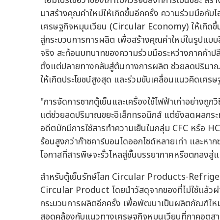
"โฮมโปรเชื่อว่าของเก่าไม่ควรจบลงที่การเป็นขยะ สร
มาสร้างคุณค่าใหม่ให้เกิดขึ้นอีกครั้ง ความร่วมมือกั
เศรษฐกิจหมุนเวียน (Circular Economy) ให้เกิดขึ้น
สู่กระบวนการการผลิต เพื่อสร้างคุณค่าใหม่ในรูปแบบ
จริง สะท้อนบทบาทของความร่วมมือระหว่างภาคค้าป
ตั้งแต่ปลายทางกลับสู่ต้นทางการผลิต ช่วยลดปริมาณ
ให้เกิดประโยชน์สูงสุด และร่วมขับเคลื่อนแนวคิดเศรษ
"การจัดการซากตู้เย็นและเครื่องใช้ไฟฟ้าเก่าอย่างถูก
แต่ช่วยลดปริมาณขยะอิเล็กทรอนิกส์ แต่ยังลดผลกระทบ
อดีตมักมีการใช้สารทำความเย็นในกลุ่ม CFC หรือ HCF
ร้อนสูงกว่าก๊าซคาร์บอนไดออกไซด์หลายเท่า และหากซากต
โอกาสที่สารพิษจะรั่วไหลสู่ชั้นบรรยากาศหรือตกลงสู
สำหรับตู้เย็นรักษ์โลก Circular Products-Refri
Circular Product โดยนำวัสดุจากของที่ไม่ใช้แล้วผ่
กระบวนการผลิตอีกครั้ง เพื่อพัฒนาเป็นผลิตภัณฑ์ให
สอดคล้องกับแนวทางเศรษฐกิจหมุนเวียนที่ภาคอุตสาห