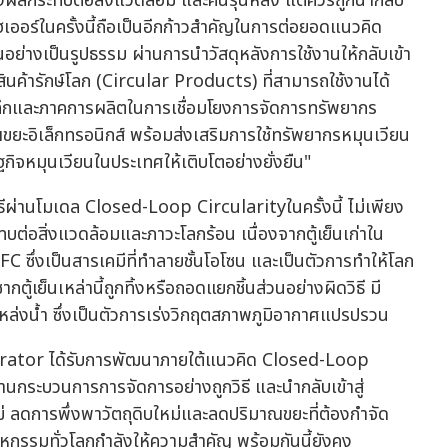
้างผลกระทบต่อสิ่งแวดล้อม และคนรุ่นหลัง แต่ควรถูกนำกลับ
บไฮเออร์ในครั้งนี้ถือเป็นอีกก้าวสำคัญในการต่อยอดแนวคิด
อย่างเป็นรูปธรรม ผ่านการนำวัสดุหลังการใช้งานให้กลับเข้า
สินค้ารักษ์โลก (Circular Products) ที่สามารถใช้งานได้
ลีกและภาคการผลิตในการเชื่อมโยงการจัดการทรัพยากร
ขยะอิเล็กทรอนิกส์ พร้อมส่งเสริมการใช้ทรัพยากรหมุนเวียน
ฐกิจหมุนเวียนในประเทศให้เติบโตอย่างยั่งยืน"
วิธีผ่านโมเดล Closed-Loop Circularityในครั้งนี้ ไม่เพียง
ต่อสิ่งแวดล้อมและภาวะโลกร้อน เนื่องจากตู้เย็นเก่าใน
C ซึ่งเป็นสารเคมีที่ทำลายชั้นโอโซน และเป็นตัวการทำให้โลก
ู้เย็นเหล่านี้ถูกทิ้งหรือถอดแยกชิ้นส่วนอย่างผิดวิธี มี
่แหล่งน้ำ ซึ่งเป็นตัวการเร่งวิกฤตสภาพภูมิอากาศแปรปรวน
gerator ได้รับการพัฒนาภายใต้แนวคิด Closed-Loop
านกระบวนการการจัดการอย่างถูกวิธี และนำกลับเข้าสู่
ม่ ลดการพึ่งพาวัตถุดิบใหม่และลดปริมาณขยะที่ต้องกำจัด
กรรมทั่วโลกกำลังให้ความสำคัญ พร้อมกันนี้ยังคง