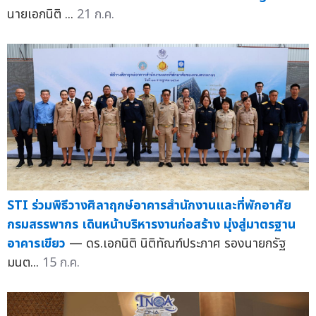
นายเอกนิติ ...
21 ก.ค.
STI ร่วมพิธีวางศิลาฤกษ์อาคารสำนักงานและที่พักอาศัย
กรมสรรพากร เดินหน้าบริหารงานก่อสร้าง มุ่งสู่มาตรฐาน
อาคารเขียว
— ดร.เอกนิติ นิติทัณฑ์ประภาศ รองนายกรัฐ
มนต...
15 ก.ค.