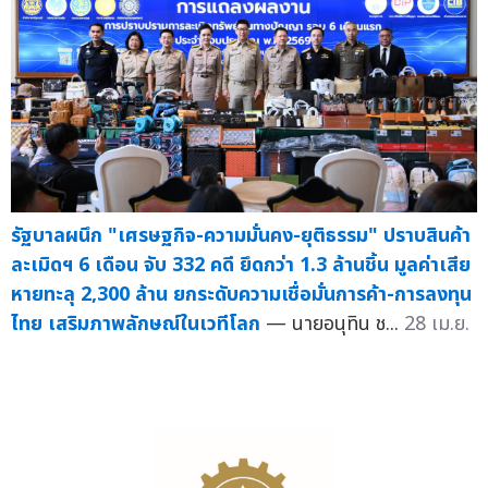
รัฐบาลผนึก "เศรษฐกิจ-ความมั่นคง-ยุติธรรม" ปราบสินค้า
ละเมิดฯ 6 เดือน จับ 332 คดี ยึดกว่า 1.3 ล้านชิ้น มูลค่าเสีย
หายทะลุ 2,300 ล้าน ยกระดับความเชื่อมั่นการค้า-การลงทุน
ไทย เสริมภาพลักษณ์ในเวทีโลก
— นายอนุทิน ช...
28 เม.ย.