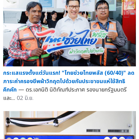
กระแสแรงตั้งแต่วันแรก! "ไทยช่วยไทยพลัส (60/40)" ลด
ภาระค่าครองชีพฝ่าวิกฤตไปด้วยกันประชาชนแห่ใช้สิทธิ
คึกคัก
— ดร.เอกนิติ นิติทัณฑ์ประภาศ รองนายกรัฐมนตรี
และ...
02 มิ.ย.