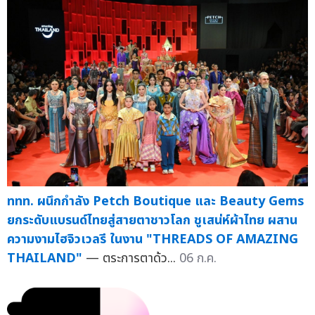
ททท. ผนึกกำลัง Petch Boutique และ Beauty Gems
ยกระดับแบรนด์ไทยสู่สายตาชาวโลก ชูเสน่ห์ผ้าไทย ผสาน
ความงามไฮจิวเวลรี ในงาน "THREADS OF AMAZING
THAILAND"
— ตระการตาด้ว...
06 ก.ค.