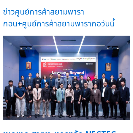
ข่าวศูนย์การค้าสยามพารา
กอน+ศูนย์การค้าสยามพารากอวันนี้