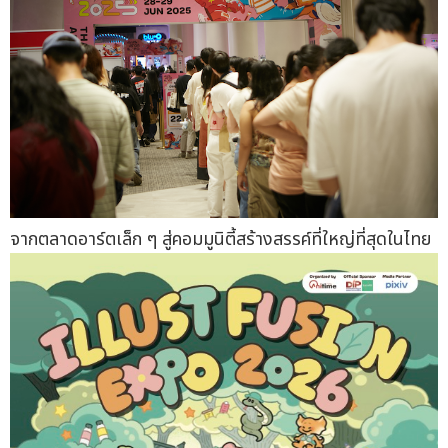
จากตลาดอาร์ตเล็ก ๆ สู่คอมมูนิตี้สร้างสรรค์ที่ใหญ่ที่สุดในไทย