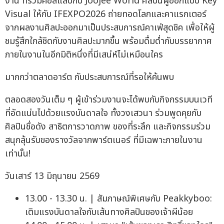
งาน ที่ร่วมคอลแลปกับ Joojee World ศิลปินผู้ออกแบบ Key
Visual ให้กับ IFEXPO2026 ถ่ายทอดโลกและคาแรกเตอร์
จากผลงานศิลปะออกมาเป็นประสบการณ์คาเฟ่สุดชิค เพื่อให้ผู้
ชมรู้สึกใกล้ชิดกับงานศิลปะมากขึ้น พร้อมดื่มด่ำกับบรรยากาศ
ภายในงานในอีกมิติหนึ่งที่มีเสน่ห์ไม่เหมือนใคร
มากกว่าตลาดอาร์ต กับประสบการณ์ที่รอให้ค้นพบ
ตลอดสองวันเต็ม ๆ ผู้เข้าร่วมงานจะได้พบกับกิจกรรมบนเวที
ที่อัดแน่นไปด้วยแรงบันดาลใจ ทั้งวงเสวนา ร่วมพูดคุยกับ
ศิลปินชื่อดัง สาธิตการวาดภาพ ของที่ระลึก และกิจกรรมร่วม
สนุกลุ้นรับของรางวัลจากพาร์ตเนอร์ ที่มีเฉพาะภายในงาน
เท่านั้น!
วันเสาร์ 13 มิถุนายน 2569
13.00 - 13.30 น. | สัมภาษณ์พิเศษกับ Peakkyboo:
เติมแรงบันดาลใจกับเส้นทางศิลปินของเจ้าผีน้อย