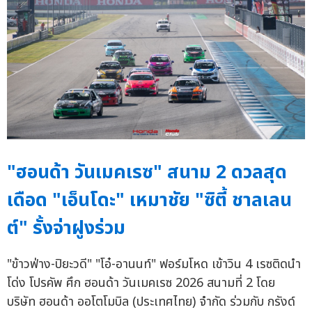
"ฮอนด้า วันเมคเรซ" สนาม 2 ดวลสุด
เดือด "เอ็นโดะ" เหมาชัย "ซิตี้ ชาลเลน
ต์" รั้งจ่าฝูงร่วม
"ข้าวฟ่าง-ปิยะวดี" "โอ๋-อานนท์" ฟอร์มโหด เข้าวิน 4 เรซติดนำ
โด่ง โปรคัพ ศึก ฮอนด้า วันเมคเรซ 2026 สนามที่ 2 โดย
บริษัท ฮอนด้า ออโตโมบิล (ประเทศไทย) จำกัด ร่วมกับ กรังด์