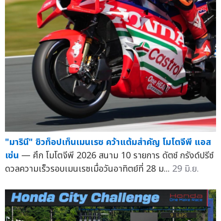
"มารินี" ซิวท็อปเท็นเมนเรซ คว้าแต้มสำคัญ โมโตจีพี แอส
เซ่น
— ศึก โมโตจีพี 2026 สนาม 10 รายการ ดัตช์ กรังด์ปรีซ์
ดวลความเร็วรอบเมนเรซเมื่อวันอาทิตย์ที่ 28 ม...
29 มิ.ย.