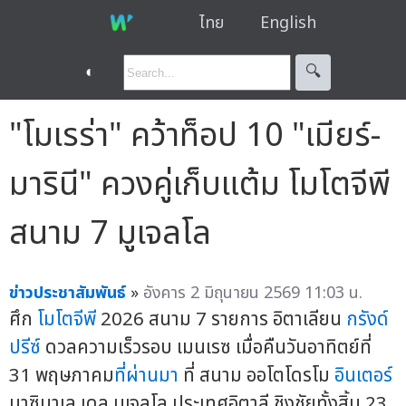
ไทย
English
◐
🔍︎
"โมเรร่า" คว้าท็อป 10 "เมียร์-
มารินี" ควงคู่เก็บแต้ม โมโตจีพี
สนาม 7 มูเจลโล
ข่าวประชาสัมพันธ์
»
อังคาร 2 มิถุนายน 2569 11:03 น.
ศึก
โมโตจีพี
2026 สนาม 7 รายการ อิตาเลียน
กรังด์
ปรีซ์
ดวลความเร็วรอบ เมนเรซ เมื่อคืนวันอาทิตย์ที่
31 พฤษภาคม
ที่ผ่านมา
ที่ สนาม ออโตโดรโม
อินเตอร์
นาซินาเล เดล มูเจลโล ประเทศอิตาลี ชิงชัยทั้งสิ้น 23