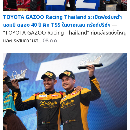
TOYOTA GAZOO Racing Thailand ระเบิดฟอร์มคว้า
แชมป์ ฉลอง 40 ปี ศึก TSS ในบางแสน กรังด์ปรีซ์ฯ
—
"TOYOTA GAZOO Racing Thailand" ทีมแข่งรถยิ่งใหญ่
และประสบความส...
08 ก.ค.