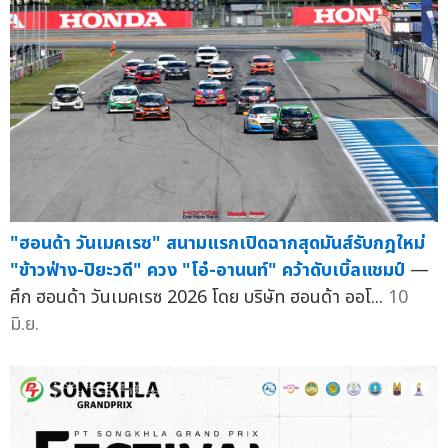
"ฮอนด้า วันเมคเรซ" สนามแรกเปิดฉากสุดมันส์รับกฎใหม่
"ข้าวฟ่าง-ปิยะวดี" ควง "โอ๋-อานนท์" คว้าดับเบิ้ลแชมป์
—
ศึก ฮอนด้า วันเมคเรซ 2026 โดย บริษัท ฮอนด้า ออโ...
10
มิ.ย.