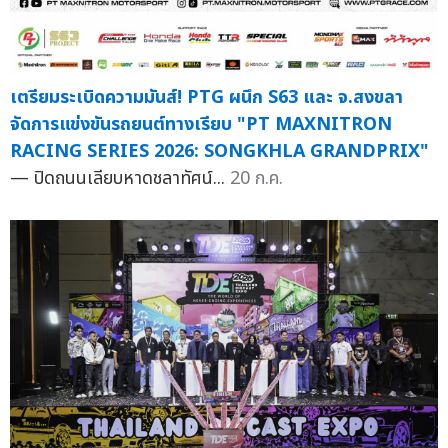
เตรียมระเบิดความมันส์! PTG ผนึก S63 และ จ.สงขลา
จัดการแข่งขันรถยนต์ทางเรียบ "PT MAXNITRON
RACING SERIES 2026: SONGKHLA GRANDPRIX"
— ปิดถนนเลียบหาดชลาทัศน์...
20 ก.ค.