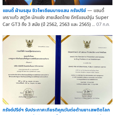
แซนดี้ ฝ่ามรสุม ซิวโพเดียมบางแสน กรังปรีซ์
— แซนดี้
เคราแก้ว สตูวิค นักแข่ง สายเลือดไทย ดีกรีแชมป์รุ่น Super
Car GT3 ถึง 3 สมัย (ปี 2562, 2563 และ 2565) ...
07 ก.ค.
กรังด์ปรีซ์ฯ รับประกาศเกียรติคุณวันต่อต้านยาเสพติดโลก