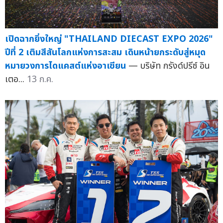
เปิดฉากยิ่งใหญ่ "THAILAND DIECAST EXPO 2026"
ปีที่ 2 เติมสีสันโลกแห่งการสะสม เดินหน้ายกระดับสู่หมุด
หมายวงการไดแคสต์แห่งอาเซียน
— บริษัท กรังด์ปรีซ์ อิน
เตอ...
13 ก.ค.