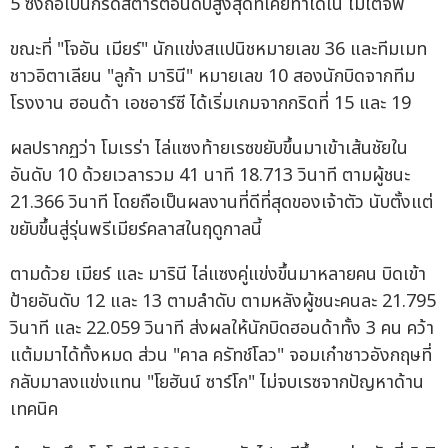
5 ซึ่งถือเป็นกริดสตาร์ตอันดับสูงสุดที่เคยทำได้ใน โมโตจีพี
ขณะที่ "โจอัน เมียร์" นักแข่งสแปนิชหมายเลข 36 และทีมเมท
ชาวอิตาเลียน "ลูก้า มารินี" หมายเลข 10 สองนักบิดจากทีม
โรงงาน ฮอนด้า เอชอาร์ซี ได้เริ่มเกมจากกริดที่ 15 และ 19
ผลปรากฏว่า โมเรร่า ไล่แซงท้ายเรซขยับขึ้นมาเข้าเส้นชัยใน
อันดับ 10 ด้วยเวลารวม 41 นาที 18.713 วินาที ตามผู้ชนะ
21.366 วินาที โดยถือเป็นผลงานที่ดีที่สุดของเจ้าตัว นับตั้งแต่
ขยับขึ้นสู่รุ่นพรีเมียร์คลาสในฤดูกาลนี้
ตามด้วย เมียร์ และ มารินี ไล่แซงคู่แข่งขึ้นมาหลายคน บิดเข้า
ป้ายอันดับ 12 และ 13 ตามลำดับ ตามหลังผู้ชนะคนละ 21.795
วินาที และ 22.059 วินาที ส่งผลให้นักบิดฮอนด้าทั้ง 3 คน คว้า
แต้มมาได้ทั้งหมด ส่วน "คาล ครัทช์โลว" จอมเก๋าชาวอังกฤษที่
กลับมาลงแข่งแทน "โยฮันน์ ซาร์โก" ไม่จบเรซจากปัญหาด้าน
เทคนิค