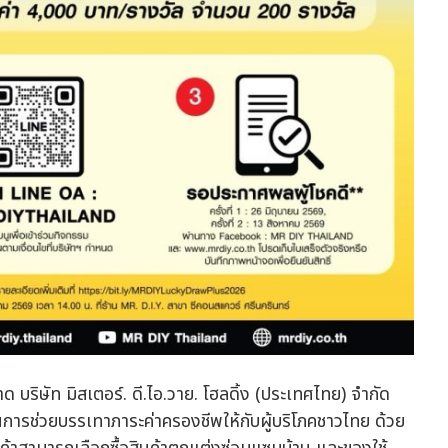
ริษัท มิสเตอร์. ดี.ไอ.วาย. โฮลดิ้ง (ประเทศไทย) จำกัด
่นในการช่วยบรรเทาภาระค่าครองชีพให้กับผู้บริโภคชาวไทย ด้วย