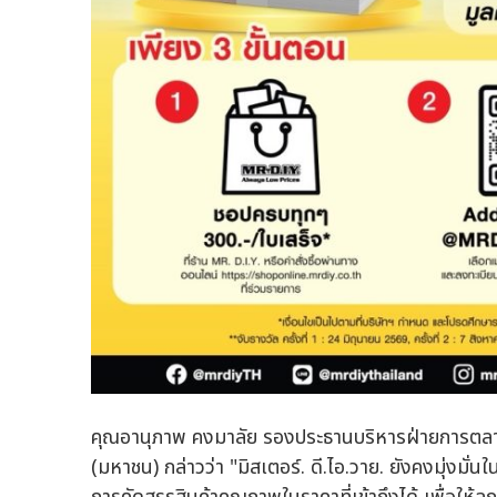
คุณอานุภาพ คงมาลัย รองประธานบริหารฝ่ายการตลาด บ
(มหาชน) กล่าวว่า "มิสเตอร์. ดี.ไอ.วาย. ยังคงมุ่งมั