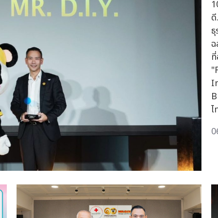
1
ด
ธ
ฉ
ท
"
I
B
ไ
0