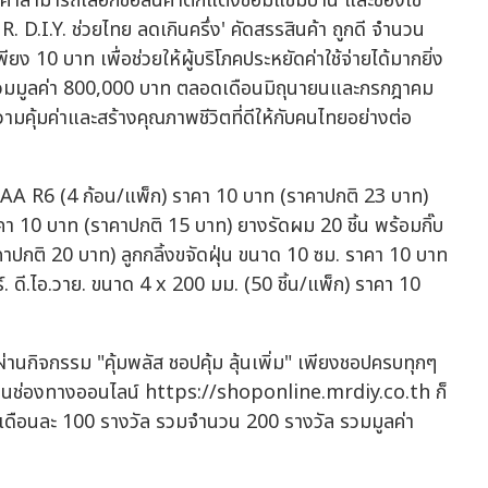
ูกค้าสามารถเลือกซื้อสินค้าตกแต่งซ่อมแซมบ้าน และของใช้
. D.I.Y. ช่วยไทย ลดเกินครึ่ง' คัดสรรสินค้า ถูกดี จำนวน
 10 บาท เพื่อช่วยให้ผู้บริโภคประหยัดค่าใช้จ่ายได้มากยิ่ง
I.Y. รวมมูลค่า 800,000 บาท ตลอดเดือนมิถุนายนและกรกฎาคม
คุ้มค่าและสร้างคุณภาพชีวิตที่ดีให้กับคนไทยอย่างต่อ
 AA R6 (4 ก้อน/แพ็ก) ราคา 10 บาท (ราคาปกติ 23 บาท)
 10 บาท (ราคาปกติ 15 บาท) ยางรัดผม 20 ชิ้น พร้อมกิ๊บ
าคาปกติ 20 บาท) ลูกกลิ้งขจัดฝุ่น ขนาด 10 ซม. ราคา 10 บาท
์. ดี.ไอ.วาย. ขนาด 4 x 200 มม. (50 ชิ้น/แพ็ก) ราคา 10
ติมผ่านกิจกรรม "คุ้มพลัส ชอปคุ้ม ลุ้นเพิ่ม" เพียงชอปครบทุกๆ
ือผ่านช่องทางออนไลน์ https://shoponline.mrdiy.co.th ก็
บาท เดือนละ 100 รางวัล รวมจำนวน 200 รางวัล รวมมูลค่า