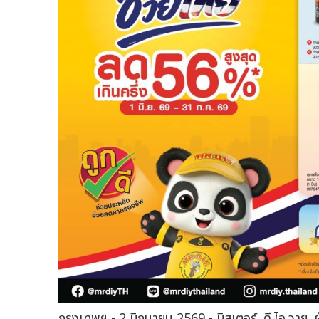
กรุงเทพฯ - 2 มิถุนายน 2569 - มิสเตอร์. ดี.ไอ.วาย. 