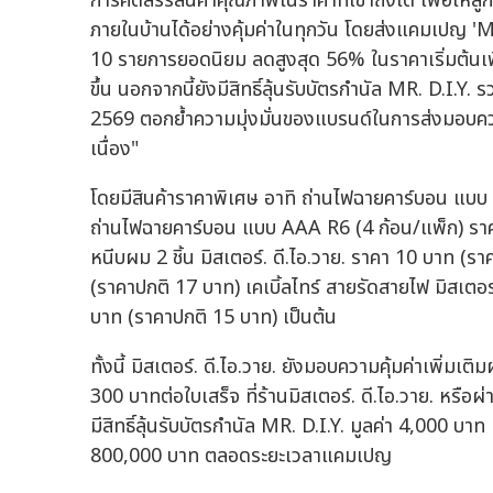
การคัดสรรสินค้าคุณภาพในราคาที่เข้าถึงได้ เพื่อให้ล
ภายในบ้านได้อย่างคุ้มค่าในทุกวัน โดยส่งแคมเปญ 'MR
10 รายการยอดนิยม ลดสูงสุด 56% ในราคาเริ่มต้นเพียง
ขึ้น นอกจากนี้ยังมีสิทธิ์ลุ้นรับบัตรกำนัล MR. D.
2569 ตอกย้ำความมุ่งมั่นของแบรนด์ในการส่งมอบความ
เนื่อง"
โดยมีสินค้าราคาพิเศษ อาทิ ถ่านไฟฉายคาร์บอน แบบ
ถ่านไฟฉายคาร์บอน แบบ AAA R6 (4 ก้อน/แพ็ก) ราคา
หนีบผม 2 ชิ้น มิสเตอร์. ดี.ไอ.วาย. ราคา 10 บาท (ร
(ราคาปกติ 17 บาท) เคเบิ้ลไทร์ สายรัดสายไฟ มิสเตอร
บาท (ราคาปกติ 15 บาท) เป็นต้น
ทั้งนี้ มิสเตอร์. ดี.ไอ.วาย. ยังมอบความคุ้มค่าเพิ่มเ
300 บาทต่อใบเสร็จ ที่ร้านมิสเตอร์. ดี.ไอ.วาย. หร
มีสิทธิ์ลุ้นรับบัตรกำนัล MR. D.I.Y. มูลค่า 4,000 
800,000 บาท ตลอดระยะเวลาแคมเปญ