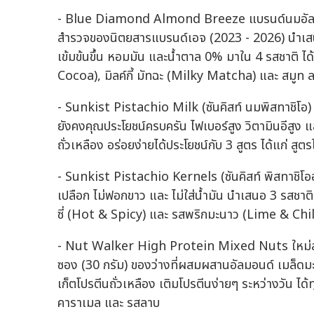
- Blue Diamond Almond Breeze แบรนด์นมอัลมอนด์
สำรวจของนิตยสารแบรนด์เอจ (2023 - 2026) นำเส
เข้มข้นขึ้น หอมมัน และน้ำตาล 0% มาใน 4 รสชาติ ได้แ
Cocoa), มิลค์กี้ มัทฉะ (Milky Matcha) และ สมูท
- Sunkist Pistachio Milk (ซันคิสท์ นมพิสทาชิโอ) ป
ยังคงคุณประโยชน์ครบครัน ไฟเบอร์สูง วิตามินอีสู
ถั่วเหลือง อร่อยง่ายได้ประโยชน์กับ 3 สูตร ได้แก่ ส
- Sunkist Pistachio Kernels (ซันคิสท์ พิสทาชิโออ
เปลือก ไม่ฟอกขาว และ ไม่ใส่น้ำมัน นำเสนอ 3 รสช
ซี่ (Hot & Spicy) และ รสพริกมะนาว (Lime & Chil
- Nut Walker High Protein Mixed Nuts ใหม่ล่าส
ซอง (30 กรัม) ของว่างที่ผสมผสานอัลมอนด์ เมล็ดมะ
เก็ตโปรตีนถั่วเหลือง เติมโปรตีนง่ายๆ ระหว่างวัน ได้
คาราเมล และ รสลาบ