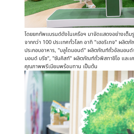
โดยยกทัพแบรนด์ดังในเครือฯ มาจัดแสดงอย่างเต็มรูปแ
จากกว่า 100 ประเทศทั่วโลก อาทิ "เฮอริเทจ" ผลิตภัณ
ประกอบอาหาร, "บลูไดมอนด์" ผลิตภัณฑ์ถั่วอัลมอนด์จ
มอนด์ บรีซ", "ซันคิสท์" ผลิตภัณฑ์ถั่วพิสทาชิโอ และเค
คุณภาพพรีเมียมพร้อมทาน เป็นต้น