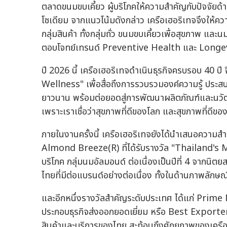
ตลาดขนมขบเคี้ยว ผู้บริโภคให้ความสำคัญกับปัจจัยด้
โซเดียม จากแนวโน้มดังกล่าว เครือเฮอริเทจจึงให้
กลุ่มสินค้า ทั้งกลุ่มถั่ว ขนมขบเคี้ยวเพื่อสุขภาพ แ
ตอบโจทย์เทรนด์ Preventive Health และ Longevit
ปี 2026 นี้ เครือเฮอริเทจดำเนินธุรกิจครบรอบ 40
Wellness" เพื่อสื่อถึงการรวบรวมองค์ความรู้ ประส
ยาวนาน พร้อมต่อยอดสู่การพัฒนาผลิตภัณฑ์และนวัต
เพราะเราเชื่อว่าสุขภาพที่ดีของโลก และสุขภาพที่ดีขอ
ภายในงานครั้งนี้ เครือเฮอริเทจยังได้นำเสนอควา
Almond Breeze(R) ที่ได้รับรางวัล "Thailand's
บริโภค กลุ่มนมอัลมอนด์ ต่อเนื่องเป็นปีที่ 4 จากนิ
ไทยที่มีต่อแบรนด์อย่างต่อเนื่อง ทั้งในด้านภาพลัก
และอีกหนึ่งรางวัลสำคัญระดับประเทศ ได้แก่ Prim
ประกอบธุรกิจส่งออกยอดเยี่ยม หรือ Best Exporter 
สินค้าและบริการของไทย สะท้อนถึงศักยภาพของเครือเ