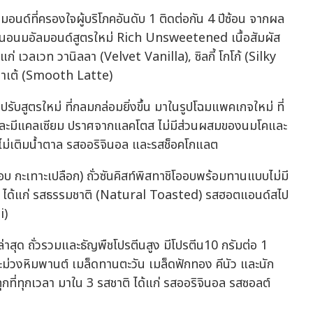
ที่ครองใจผู้บริโภคอันดับ 1 ติดต่อกัน 4 ปีซ้อน จากผล
นอนมอัลมอนด์สูตรใหม่ Rich Unsweetened เนื้อสัมผัส
ก่ เวลเวท วานิลลา (Velvet Vanilla), ซิลกี้ โกโก้ (Silky
 ลาเต้ (Smooth Latte)
รับสูตรใหม่ ที่กลมกล่อมยิ่งขึ้น มาในรูปโฉมแพคเกจใหม่ ที่
ง และมีแคลเซียม ปราศจากแลคโตส ไม่มีส่วนผสมของนมโคและ
ูตรไม่เติมน้ำตาล รสออริจินอล และรสช็อคโกแลต
บ กะเทาะเปลือก) ถั่วซันคิสท์พิสทาชิโออบพร้อมทานแบบไม่มี
าติ ได้แก่ รสธรรมชาติ (Natural Toasted) รสฮอตแอนด์สไป
i)
ุด ถั่วรวมและธัญพืชโปรตีนสูง มีโปรตีน10 กรัมต่อ 1
ม่วงหิมพานต์ เมล็ดทานตะวัน เมล็ดฟักทอง คีนัว และนัก
ทุกที่ทุกเวลา มาใน 3 รสชาติ ได้แก่ รสออริจินอล รสซอลต์