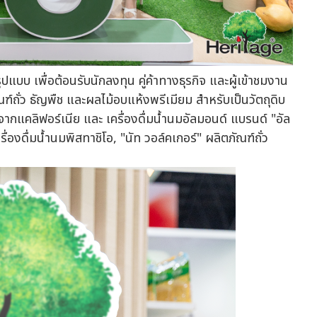
บบ เพื่อต้อนรับนักลงทุน คู่ค้าทางธุรกิจ และผู้เข้าชมงาน
ฑ์ถั่ว ธัญพืช และผลไม้อบแห้งพรีเมียม สำหรับเป็นวัตถุดิบ
ากแคลิฟอร์เนีย และ เครื่องดื่มน้ำนมอัลมอนด์ แบรนด์ "อัล
รื่องดื่มน้ำนมพิสทาชิโอ, "นัท วอล์คเกอร์" ผลิตภัณฑ์ถั่ว