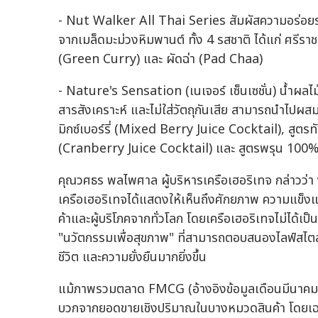
- Nut Walker All Thai Series สัมผัสความอร่อยรสช
จากเมล็ดมะม่วงหิมพานต์ ทั้ง 4 รสชาติ ได้แก่ ศรีราช
(Green Curry) และ ผัดฉ่า (Pad Chaa)
- Nature's Sensation (เนเจอร์ เซ็นเซชั่น) น้ำผลไ
สารสังเคราะห์ และไม่ใส่วัตถุกันเสีย สามารถนำไปผสมเ
มิกซ์เบอร์รี่ (Mixed Berry Juice Cocktail), สูต
(Cranberry Juice Cocktail) และ สูตรพรุน 100%
คุณวศธร พลไพศาล ผู้บริหารเครือเฮอริเทจ กล่าวว่
เครือเฮอริเทจได้แสดงให้เห็นถึงศักยภาพ ความแข็
ค้าและผู้บริโภคจากทั่วโลก โดยเครือเฮอริเทจไม่ได้เป็นเ
"นวัตกรรมเพื่อสุขภาพ" ที่สามารถตอบสนองไลฟ์สไตล์
ชีวิต และความยั่งยืนมากยิ่งขึ้น
แม้ภาพรวมตลาด FMCG (อ้างอิงข้อมูลเดือนมีนาคม 2
บวกจากยอดขายเชิงปริมาณในบางหมวดสินค้า โดยเฉพาะ