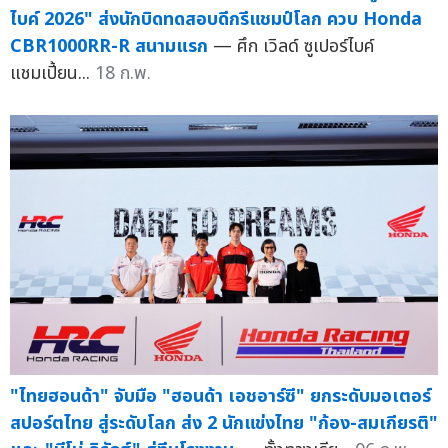
ไบค์ 2026" ส่งนักบิดทดสอบดีกรีแชมป์โลก ควบ Honda
CBR1000RR-R สนามแรก
— ศึก เวิลด์ ซูเปอร์ไบค์
แชมเปี้ยน...
18 ก.พ.
"ไทยฮอนด้า" จับมือ "ฮอนด้า เอชอาร์ซี" ยกระดับมอเตอร์
สปอร์ตไทย สู่ระดับโลก ส่ง 2 นักแข่งไทย "ก้อง-สมเกียรติ"