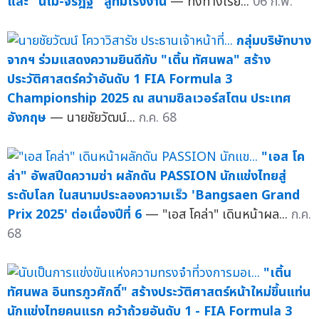
และ "นีโม่-จิรัฎฐ์" สู่ทีมโรงงาน
— ทั้งทางเรีย...
06 ก.พ.
กลุ่มบริษัทบาง
จากฯ ร่วมแสดงความยินดีกับ "เติ้น ทัศนพล" สร้าง
ประวัติศาสตร์คว้าอันดับ 1 FIA Formula 3
Championship 2025 ณ สนามซิลเวอร์สโตน ประเทศ
อังกฤษ
— นายชัยวัฒน์...
ก.ค. 68
"เอส โค
ล่า" อัพสปีดความซ่า ผลักดัน PASSION นักแข่งไทยสู่
ระดับโลก ในสนามประลองความเร็ว 'Bangsaen Grand
Prix 2025' ต่อเนื่องปีที่ 6
— "เอส โคล่า" เดินหน้าผล...
ก.ค.
68
"เติ้น
ทัศนพล อินทรภูวศักดิ์" สร้างประวัติศาสตร์หน้าใหม่ขึ้นแท่น
นักแข่งไทยคนแรก คว้าถ้วยอันดับ 1 - FIA Formula 3