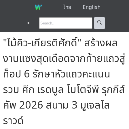
ไทย
English
◐
🔍︎
"ไม้คิว-เกียรติศักดิ์" สร้างผล
งานแซงสุดเดือดจากท้ายแถวสู่
ท็อป 6 รักษาหัวแถวคะแนน
รวม ศึก เรดบูล โมโตจีพี รุกกีส์
คัพ 2026 สนาม 3 มูเจลโล
ราวด์