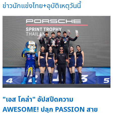
ข่าวนักแข่งไทย+อุบัติเหตุวันนี้
"เอส โคล่า" อัปสปีดความ
AWESOME! ปลุก PASSION สาย