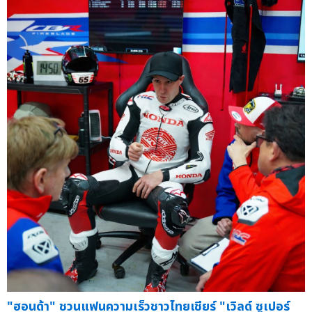
"ฮอนด้า" ชวนแฟนความเร็วชาวไทยเชียร์ "เวิลด์ ซูเปอร์