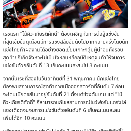
เรซแรก "ไม้คิว-เกียรติศักดิ์" ต้องเผชิญกับการต่อสู้แข่งขัน
ที่สุดเข้มข้นดุเดือดมีการแซงสลับอันดับไปมากหลายครั้งโดยนัก
แข่งไทยทำผลงานได้อย่างยอดเยี่ยมเกาะกลุ่มผู้นำจนถึงรอบ
สุดท้ายก็เกิดจังหวะไม่เป็นใจหลบหลีกอุบัติเหตุจนทำให้จบการ
แข่งขันด้วยอันดับที่ 13 เก็บคะแนนสะสมไป 3 คะแนน
จากนั้นเรซที่สองในวันอาทิตย์ที่ 31 พฤษภาคม นักแข่งไทย
ต้องพบสถานการณ์สุดท้าทายเมื่อออกสตาร์ตที่อันดับ 7 ก่อน
จะโดนเบียดขยับมาอยู่อันดับที่ 21 ตั้งแต่ช่วงต้นเกม แต่ "ไม้
คิว-เกียรติศักดิ์" ก็สามารถแก้ไขสถานการณ์โชว์ฟอร์มแกร่งไล่
แซงเดือดจนจบการแข่งขันด้วยอันดับที่ 6 เก็บคะแนนสะสม
เพิ่มได้อีก 10 คะแนน