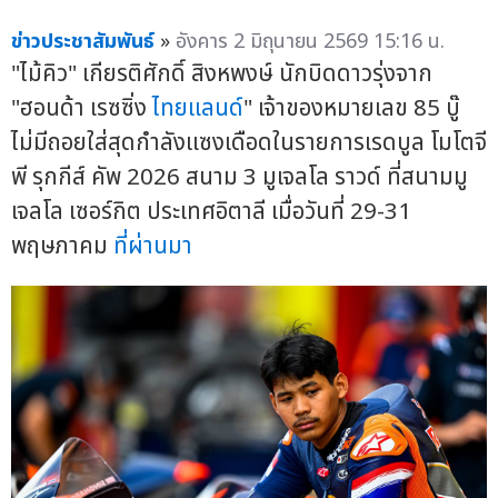
ข่าวประชาสัมพันธ์
»
อังคาร 2 มิถุนายน 2569 15:16 น.
"ไม้คิว" เกียรติศักดิ์ สิงหพงษ์ นักบิดดาวรุ่งจาก
"ฮอนด้า เรซซิ่ง
ไทยแลนด์
" เจ้าของหมายเลข 85 บู๊
ไม่มีถอยใส่สุดกำลังแซงเดือดในรายการเรดบูล โมโตจี
พี รุกกีส์ คัพ 2026 สนาม 3 มูเจลโล ราวด์ ที่สนามมู
เจลโล เซอร์กิต ประเทศอิตาลี เมื่อวันที่ 29-31
พฤษภาคม
ที่ผ่านมา