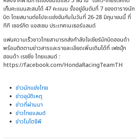
หลังจากผ่านการแข่งขันไปแล้ว 3 สนาม "ไม้คิว-เกียรติศักดิ์"
เก็บคะแนนสะสมได้ 47 คะแนน รั้งอยู่อันดับที่ 7 ของตารางนัก
บิด โดยสนามต่อไปจะแข่งขันกันในวันที่ 26-28 มิถุนายนนี้ ที่
ทีที เซอร์กิต แอสเซน ประเทศเนเธอร์แลนด์
แฟนความเร็วชาวไทยสามารถส่งกำลังใจเชียร์นักบิดฮอนด้า
พร้อมติดตามข่าวสารและรายละเอียดเพิ่มเติมได้ที่ เฟซบุ๊ก
ฮอนด้า เรซซิ่ง ไทยแลนด์ :
https://facebook.com/HondaRacingTeamTH
ข่าวนักแข่งไทย
ข่าวอุบัติเหตุ
ข่าวที่ผ่านมา
ข่าวไทยแลนด์
ข่าวโมโตจีพี