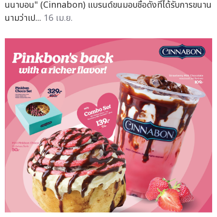
นนาบอน" (Cinnabon) แบรนด์ขนมอบชื่อดังที่ได้รับการขนาน
นามว่าเป...
16 เม.ย.