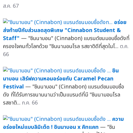
ส.ค. 67
อร่อย
ส่งท้ายปีกับส่วนลดสุดพิเศษ "Cinnabon Student &
Staff"
— "ซินนาบอน" (Cinnabon) แบรนด์ขนมอบชื่อดังที่
ครองใจคนทั่วโลกด้วย "ซินนามอนโรล รสชาติดีที่สุดในโ...
ต.ค.
66
ซิน
นาบอน เสิร์ฟความหอมอร่อยกับ Caramel Pecan
Festival
— "ซินนาบอน" (Cinnabon) แบรนด์ขนมอบชื่อ
ดัง ที่ได้รับการขนานนามว่าเป็นแบรนด์ที่มี "ซินนามอนโรล
รสชาติ...
ก.ค. 66
ความ
อร่อยใหม่แบบลิมิเต็ด ! ซินนาบอน x คิทแคท
— "ซิน