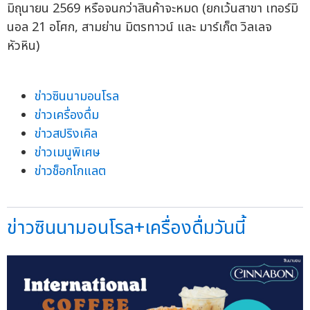
มิถุนายน 2569 หรือจนกว่าสินค้าจะหมด (ยกเว้นสาขา เทอร์มิ
นอล 21 อโศก, สามย่าน มิตรทาวน์ และ มาร์เก็ต วิลเลจ
หัวหิน)
ข่าวซินนามอนโรล
ข่าวเครื่องดื่ม
ข่าวสปริงเคิล
ข่าวเมนูพิเศษ
ข่าวช็อกโกแลต
ข่าวซินนามอนโรล+เครื่องดื่มวันนี้