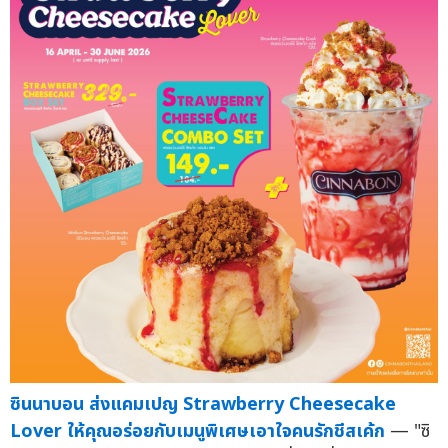
ซินนาบอน ส่งแคมเปญ Strawberry Cheesecake
Lover ให้คุณอร่อยกับเมนูพิเศษเอาใจคนรักชีสเค้ก
— "ซิ