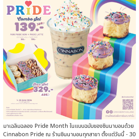
มาเฉลิมฉลอง Pride Month ในแบบฉบับของซินนาบอนด้วย
Cinnabon Pride ณ ร้านซินนาบอนทุกสาขา ตั้งแต่วันนี้ - 30