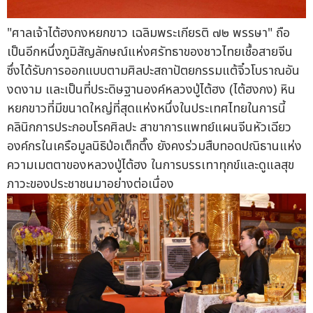
"ศาลเจ้าไต้ฮงกงหยกขาว เฉลิมพระเกียรติ ๗๒ พรรษา" ถือ
เป็นอีกหนึ่งภูมิสัญลักษณ์แห่งศรัทธาของชาวไทยเชื้อสายจีน
ซึ่งได้รับการออกแบบตามศิลปะสถาปัตยกรรมแต้จิ๋วโบราณอัน
งดงาม และเป็นที่ประดิษฐานองค์หลวงปู่ไต้ฮง (ไต้ฮงกง) หิน
หยกขาวที่มีขนาดใหญ่ที่สุดแห่งหนึ่งในประเทศไทยในการนี้
คลินิกการประกอบโรคศิลปะ สาขาการแพทย์แผนจีนหัวเฉียว
องค์กรในเครือมูลนิธิป่อเต็กตึ๊ง ยังคงร่วมสืบทอดปณิธานแห่ง
ความเมตตาของหลวงปู่ไต้ฮง ในการบรรเทาทุกข์และดูแลสุข
ภาวะของประชาชนมาอย่างต่อเนื่อง