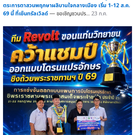
ตระการตาสวนพฤกษาผลิบานใจกลางเมือง เริ่ม 1-12 ส.ค.
69 นี้ ที่เซ็นทรัลเวิลด์
— ขอเชิญชวนปร...
23 ก.ค.