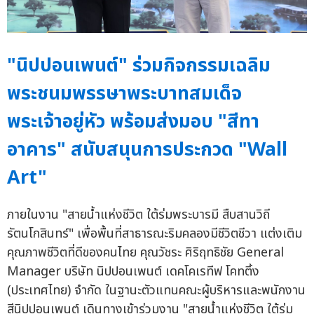
"นิปปอนเพนต์" ร่วมกิจกรรมเฉลิม
พระชนมพรรษาพระบาทสมเด็จ
พระเจ้าอยู่หัว พร้อมส่งมอบ "สีทา
อาคาร" สนับสนุนการประกวด "Wall
Art"
ภายในงาน "สายน้ำแห่งชีวิต ใต้ร่มพระบารมี สืบสานวิถี
รัตนโกสินทร์" เพื่อพื้นที่สาธารณะริมคลองมีชีวิตชีวา แต่งเติม
คุณภาพชีวิตที่ดีของคนไทย คุณวัชระ ศิริฤทธิชัย General
Manager บริษัท นิปปอนเพนต์ เดคโคเรทีฟ โคทติ้ง
(ประเทศไทย) จำกัด ในฐานะตัวแทนคณะผู้บริหารและพนักงาน
สีนิปปอนเพนต์ เดินทางเข้าร่วมงาน "สายน้ำแห่งชีวิต ใต้ร่ม