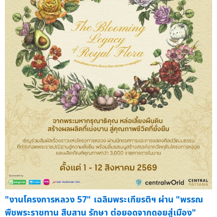
"งานโครงการหลวง 57" เฉลิมพระเกียรติฯ ผ่าน "พรรณ
พืชพระราชทาน สืบสาน รักษา ต่อยอดจากดอยสู่เมือง"