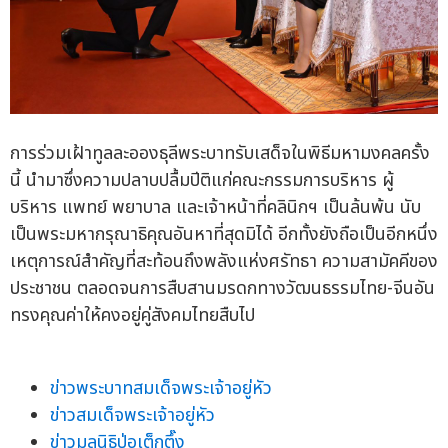
การร่วมเฝ้าทูลละอองธุลีพระบาทรับเสด็จในพิธีมหามงคลครั้ง
นี้ นำมาซึ่งความปลาบปลื้มปีติแก่คณะกรรมการบริหาร ผู้
บริหาร แพทย์ พยาบาล และเจ้าหน้าที่คลินิกฯ เป็นล้นพ้น นับ
เป็นพระมหากรุณาธิคุณอันหาที่สุดมิได้ อีกทั้งยังถือเป็นอีกหนึ่ง
เหตุการณ์สำคัญที่สะท้อนถึงพลังแห่งศรัทธา ความสามัคคีของ
ประชาชน ตลอดจนการสืบสานมรดกทางวัฒนธรรมไทย-จีนอัน
ทรงคุณค่าให้คงอยู่คู่สังคมไทยสืบไป
ข่าวพระบาทสมเด็จพระเจ้าอยู่หัว
ข่าวสมเด็จพระเจ้าอยู่หัว
ข่าวมูลนิธิป่อเต็กตึ๊ง