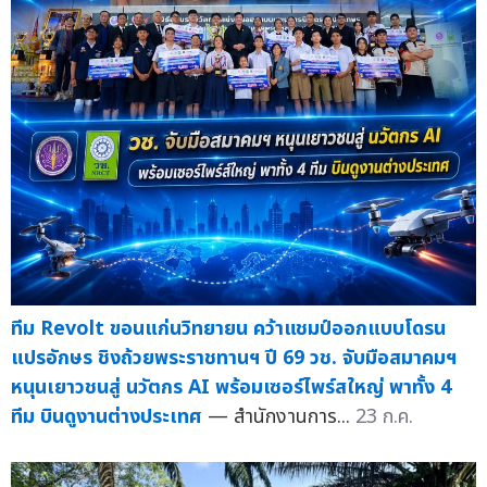
ทีม Revolt ขอนแก่นวิทยายน คว้าแชมป์ออกแบบโดรน
แปรอักษร ชิงถ้วยพระราชทานฯ ปี 69 วช. จับมือสมาคมฯ
หนุนเยาวชนสู่ นวัตกร AI พร้อมเซอร์ไพร์สใหญ่ พาทั้ง 4
ทีม บินดูงานต่างประเทศ
— สำนักงานการ...
23 ก.ค.