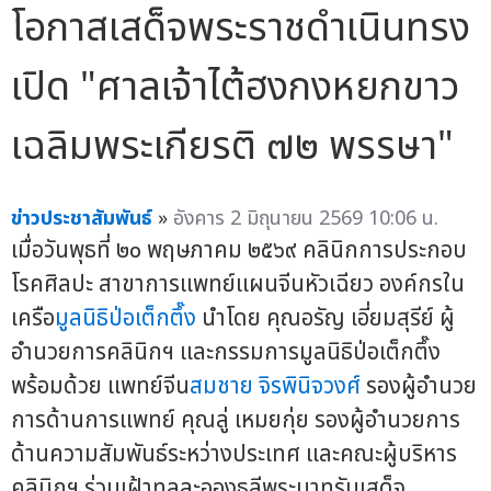
โอกาสเสด็จพระราชดำเนินทรง
เปิด "ศาลเจ้าไต้ฮงกงหยกขาว
เฉลิมพระเกียรติ ๗๒ พรรษา"
ข่าวประชาสัมพันธ์
»
อังคาร 2 มิถุนายน 2569 10:06 น.
เมื่อวันพุธที่ ๒๐ พฤษภาคม ๒๕๖๙ คลินิกการประกอบ
โรคศิลปะ สาขาการแพทย์แผนจีนหัวเฉียว องค์กรใน
เครือ
มูลนิธิป่อเต็กตึ๊ง
นำโดย คุณอรัญ เอี่ยมสุรีย์ ผู้
อำนวยการคลินิกฯ และกรรมการมูลนิธิป่อเต็กตึ๊ง
พร้อมด้วย แพทย์จีน
สมชาย จิรพินิจวงศ์
รองผู้อำนวย
การด้านการแพทย์ คุณลู่ เหมยกุ่ย รองผู้อำนวยการ
ด้านความสัมพันธ์ระหว่างประเทศ และคณะผู้บริหาร
คลินิกฯ ร่วมเฝ้าทูลละอองธุลีพระบาทรับเสด็จ