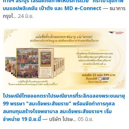
ทางฯ สระบุรี เสริมศักยภาพให้บริการด้วย "กระเป๋าสุขภาพ"
บนแอปพลิเคชัน เป๋าตัง และ MD e-Connect
— ธนาคาร
กรุงไ...
24 มิ.ย.
ไปรษณีย์ไทยออกตราไปรษณียากรที่ระลึกฉลองพระชนมายุ
99 พรรษา "สมเด็จพระสังฆราช" พร้อมจัดทำการกุศล
สมทบทุนสร้างโรงพยาบาล สมเด็จพระสังฆราชฯ เริ่ม
จำหน่าย 19 มิ.ย.นี้
— บริษัท ไปรษ...
05 มิ.ย.