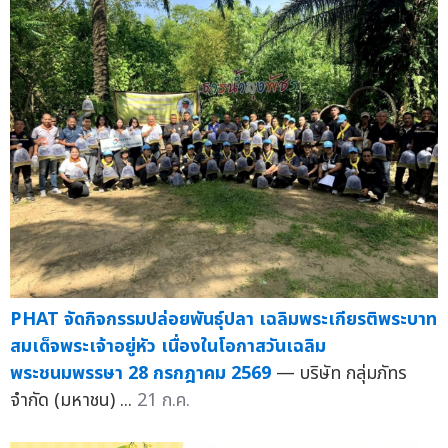
PHAT จัดกิจกรรมปล่อยพันธุ์ปลา เฉลิมพระเกียรติพระบาท
สมเด็จพระเจ้าอยู่หัว เนื่องในโอกาสวันเฉลิม
พระชนมพรรษา 28 กรกฎาคม 2569
— บริษัท กลุ่มภัทร
จำกัด (มหาชน) ...
21 ก.ค.