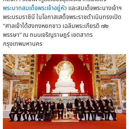
พระบาทสมเด็จพระเจ้าอยู่หัว
และสมเด็จพระนางเจ้าฯ
พระบรมราชินี ในโอกาสเสด็จพระราชดำเนินทรงเปิด
"ศาลเจ้าไต้ฮงกงหยกขาว เฉลิมพระเกียรติ ๗๒
พรรษา" ณ ถนนเจริญราษฎร์ เขตสาทร
กรุงเทพมหานคร