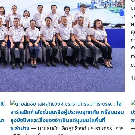
ป
จ
ผ
ห
ก
ร
เง
ขอ
1
R
โอ
อาร์ ผนึกกำลังช่วยเหลือผู้ประสบอุทกภัย พร้อมมอบ
ป
นา
ถุงยังชีพและสิ่งของจำเป็นแก่ชุมชนในพื้นที่
ภ
จ.ลำปาง
— นายสมชัย เลิศสุทธิวงค์ ประธานกรรมการ
—