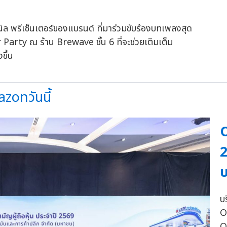
านิล พรีเซ็นเตอร์ของแบรนด์ ที่มาร่วมขับร้องบทเพลงสุด
Party ณ ร้าน Brewave ชั้น 6 ที่จะช่วยเติมเต็ม
ขึ้น
zonวันนี้
O
2
บ
บ
O
O