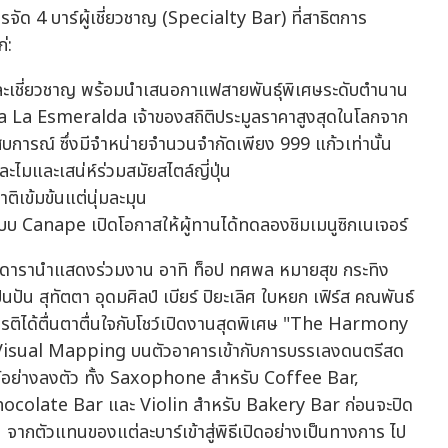
ัด 4 บาร์ผู้เชี่ยวชาญ (Specialty Bar) ที่สาธิตการ
่:
และเชี่ยวชาญ พร้อมนำเสนอกาแฟสายพันธุ์พิเศษระดับตำนาน
La Esmeralda เจ้าของสถิติประมูลราคาสูงสุดในโลกจาก
ารณ์ ซึ่งมีจำหน่ายจำนวนจำกัดเพียง 999 แก้วเท่านั้น
ไมและเสน่ห์ร่วมสมัยสไตล์ญี่ปุ่น
ิเข้มข้นแต่นุ่มละมุน
บบ Canape เปิดโอกาสให้ผู้ทานได้ทดลองชิมเมนูซิกเนเจอร์
ีดารานำแสดงร่วมงาน อาทิ ท็อป ทศพล หมายสุข กระทิง
ปัน สุทัตตา อุดมศิลป์ เบียร์ ปิยะเลิศ ใบหยก เฟิร์ส คณพันธ์
กียรติได้ตื่นตาตื่นใจกับโชว์เปิดงานสุดพิเศษ "The Harmony
Visual Mapping บนตัวอาคารเข้ากับการบรรเลงดนตรีสด
ร์อย่างลงตัว ทั้ง Saxophone สำหรับ Coffee Bar,
ocolate Bar และ Violin สำหรับ Bakery Bar ก่อนจะปิด
กตัวแทนของแต่ละบาร์เข้าสู่พิธีเปิดอย่างเป็นทางการ ไป