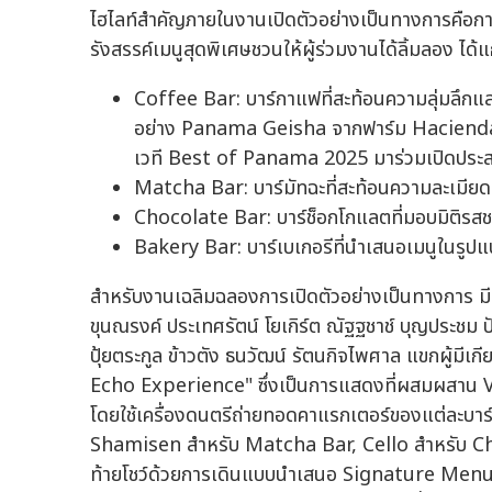
ไฮไลท์สำคัญภายในงานเปิดตัวอย่างเป็นทางการคือการจ
รังสรรค์เมนูสุดพิเศษชวนให้ผู้ร่วมงานได้ลิ้มลอง ได้แก
Coffee Bar: บาร์กาแฟที่สะท้อนความลุ่มลึก
อย่าง Panama Geisha จากฟาร์ม Hacienda 
เวที Best of Panama 2025 มาร่วมเปิดประสบก
Matcha Bar: บาร์มัทฉะที่สะท้อนความละเมียดละ
Chocolate Bar: บาร์ช็อกโกแลตที่มอบมิติรสชาต
Bakery Bar: บาร์เบเกอรีที่นำเสนอเมนูในรูปแ
สำหรับงานเฉลิมฉลองการเปิดตัวอย่างเป็นทางการ ม
ขุนณรงค์ ประเทศรัตน์ โยเกิร์ต ณัฐฐชาช์ บุญประชม ปัน
ปุ้ยตระกูล ข้าวตัง ธนวัฒน์ รัตนกิจไพศาล แขกผู้มีเ
Echo Experience" ซึ่งเป็นการแสดงที่ผสมผสาน 
โดยใช้เครื่องดนตรีถ่ายทอดคาแรกเตอร์ของแต่ละบา
Shamisen สำหรับ Matcha Bar, Cello สำหรับ Ch
ท้ายโชว์ด้วยการเดินแบบนำเสนอ Signature Menu จา