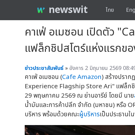
newswit
ไทย
Eng
คาเฟ่ อเมซอน เปิดตัว "
แฟล็กชิปสโตร์แห่งแรกขอ
ข่าวประชาสัมพันธ์
»
อังคาร 2 มิถุนายน 2569 08:4
คาเฟ่ อเมซอน (
Cafe Amazon
) สร้างปรากฏ
Experience Flagship Store Ari" แฟล็กชิ
29 พฤษภาคม 2569 ณ ย่านอารีย์ โดยมี นาย
น้ำมันและการค้าปลีก จำกัด (มหาชน) หรือ O
บริหาร พร้อมด้วยคณะ
ผู้บริหาร
เป็นประธานในพ