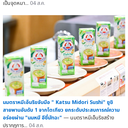
เป็นจุดหมา...
04 ส.ค.
นมตราหมีเอ็นริชจับมือ " Katsu Midori Sushi" ซูชิ
สายพานอันดับ 1 จากโตเกียว ยกระดับประสบการณ์ความ
อร่อยผ่าน "นมหมี อีซี่มัทฉะ"
— นมตราหมีเอ็นริชสร้าง
ปรากฏการ...
04 ส.ค.