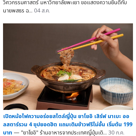
วิศวกรรมศาสตร์ มหาวิทยาลัยพะเยา ขอแสดงความยินดีกับ
นายพสธร ฉ...
04 ส.ค.
เปิดหม้อไฟความอร่อยสไตล์ญี่ปุ่น ยาโยอิ เสิร์ฟ นาเบะ ออ
ลสตาร์รวม 4 ซุปยอดฮิต แถมเติมข้าวฟรีไม่อั้น เริ่มต้น 199
บาท
— "ยาโยอิ" ร้านอาหารจากประเทศญี่ปุ่นเดิ...
30 ก.ค.