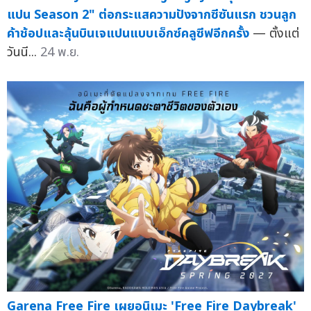
แปน Season 2" ต่อกระแสความปังจากซีซันแรก ชวนลูก
ค้าช้อปและลุ้นบินเจแปนแบบเอ็กซ์คลูซีฟอีกครั้ง
— ตั้งแต่
วันนี...
24 พ.ย.
Garena Free Fire เผยอนิเมะ 'Free Fire Daybreak'