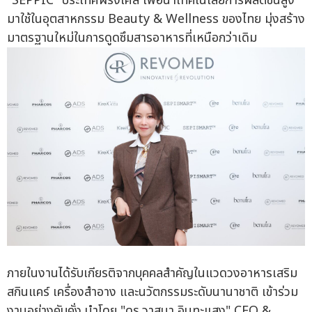
"SEPPIC" ประเทศฝรั่งเศส เพื่อนำเทคโนโลยีการผลิตขั้นสูง
มาใช้ในอุตสาหกรรม Beauty & Wellness ของไทย มุ่งสร้าง
มาตรฐานใหม่ในการดูดซึมสารอาหารที่เหนือกว่าเดิม
ภายในงานได้รับเกียรติจากบุคคลสำคัญในแวดวงอาหารเสริม
สกินแคร์ เครื่องสำอาง และนวัตกรรมระดับนานาชาติ เข้าร่วม
งานอย่างคับคั่ง นำโดย "ดร.วาสนา อินทะแสง" CEO &