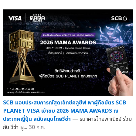
SCB มอบประสบการณ์สุดเอ็กซ์คลูซีฟ พาผู้ถือบัตร SCB
PLANET VISA เข้าชม 2026 MAMA AWARDS ณ
ประเทศญี่ปุ่น สนับสนุนโดยวีซ่า
— ธนาคารไทยพาณิชย์ ร่วม
กับ วีซ่า ผู...
30 ก.ค.