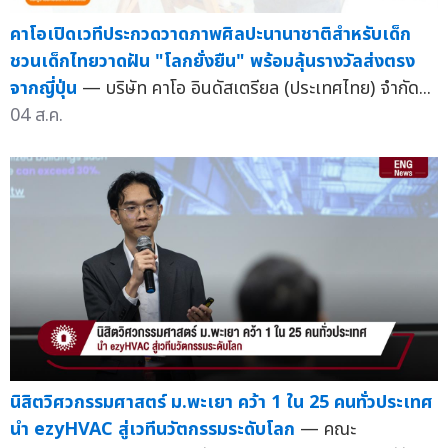
คาโอเปิดเวทีประกวดวาดภาพศิลปะนานาชาติสำหรับเด็ก
ชวนเด็กไทยวาดฝัน "โลกยั่งยืน" พร้อมลุ้นรางวัลส่งตรง
จากญี่ปุ่น
— บริษัท คาโอ อินดัสเตรียล (ประเทศไทย) จำกัด...
04 ส.ค.
นิสิตวิศวกรรมศาสตร์ ม.พะเยา คว้า 1 ใน 25 คนทั่วประเทศ
นำ ezyHVAC สู่เวทีนวัตกรรมระดับโลก
— คณะ