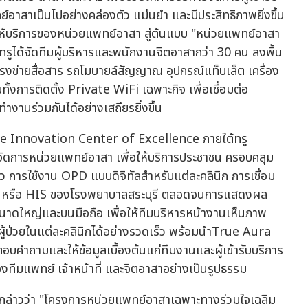
สาเป็นไปอย่างคล่องตัว แม่นยำ และมีประสิทธิภาพยิ่งขึ้น
รให้บริการของหน่วยแพทย์อาสา สู่ต้นแบบ "หน่วยแพทย์อาสา
ดยทรูได้จัดทีมผู้บริหารและพนักงานจิตอาสากว่า 30 คน ลงพื้น
โครงข่ายสื่อสาร รถโมบายล์สัญญาณ อุปกรณ์แท็บเล็ต เครื่อง
้งการติดตั้ง Private WiFi เฉพาะกิจ เพื่อเชื่อมต่อ
งานร่วมกันได้อย่างเสถียรยิ่งขึ้น
่ง True Innovation Center of Excellence ภายใต้ทรู
จัดการหน่วยแพทย์อาสา เพื่อให้บริการประชาชน ครอบคลุม
ว การใช้งาน OPD แบบดิจิทัลสำหรับแต่ละคลินิก การเชื่อม
ล หรือ HIS ของโรงพยาบาลสระบุรี ตลอดจนการแสดงผล
าดใหญ่และบนมือถือ เพื่อให้ทีมบริหารหน้างานเห็นภาพ
ู้ป่วยในแต่ละคลินิกได้อย่างรวดเร็ว พร้อมนำTrue Aura
อบคำถามและให้ข้อมูลเบื้องต้นแก่ทีมงานและผู้เข้ารับบริการ
ทีมแพทย์ เจ้าหน้าที่ และจิตอาสาอย่างเป็นรูปธรรม
ล่าวว่า "โครงการหน่วยแพทย์อาสาเฉพาะทางร่วมใจเฉลิม