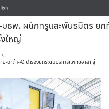
lish
า-มธพ. ผนึกทรูและพันธมิตร ยก
้งใหญ่
1 น.
งข่าย-ดาต้า-AI นำร่องยกระดับบริการแพทย์อาสา สู่