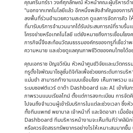
คุณศรินทร์รา วงศ์ศุภลักษณ์ หัวหน้าคณะผู้บริหารด้า
"นอกจากเทคโนโลยีแล้ว อีกหนึ่งพลังสำคัญของภารกิจ
ลงพื้นที่ร่วมอำนวยความสะดวก ดูแลการจัดการคิว ให
ที่มารับบริการจำนวนมากได้รับประสบการณ์ที่ราบรื่นแล
โครงข่ายหรือเทคโนโลยี แต่ยังหมายถึงการเชื่อมโย
ภารกิจนี้จึงสะท้อนวัฒนธรรมองค์กรของทรูที่เชื่อว่
ความหมาย และช่วยดูแลคุณภาพชีวิตของคนไทยได้อย่
คุณเอกราช ปัญจวีณิน หัวหน้าศูนย์วิจัยและนวัตกรรม บ
ทรูตั้งใจพัฒนาโซลูชั่นดิจิทัลเพื่อช่วยยกระดับการ
แม่นยำ สามารถทำงานแบบเชื่อมโยง เห็นภาพรวม และตัด
ระบบซอฟต์แวร์ ดาต้า Dashboard และ AI เข้ากับกร
ภาพรวมแบบเรียลไทม์ ตั้งแต่การลงทะเบียน การจัดคิ
ไปจนถึงจำนวนผู้เข้ารับบริการในแต่ละช่วงเวลา ซึ่
ทั้งทีมแพทย์ พยาบาล เจ้าหน้าที่ และจิตอาสา เมื่อข
Dashboard ทีมบริหารหน้างานจะเห็นทันทีว่าคลินิกใ
หรือควรจัดสรรทรัพยากรอย่างไรให้เหมาะสมมากขึ้น น