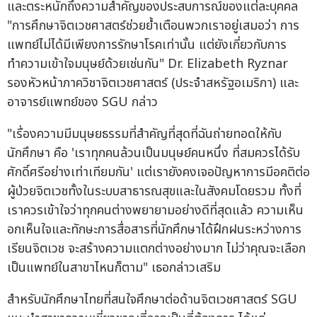
และตระหนักถึงความสำคัญของประสบการณ์ของแต่ละบุคคล
"การศึกษาจิตเวชศาสตร์ช่วยย้ำเตือนพวกเราอยู่เสมอว่า การ
แพทย์ไม่ได้มีเพียงการรักษาโรคเท่านั้น แต่ยังเกี่ยวกับการ
ทำความเข้าใจมนุษย์ด้วยเช่นกัน" Dr. Elizabeth Ryznar
รองหัวหน้าภาควิชาจิตเวชศาสตร์ (ประจำสหรัฐอเมริกา) และ
อาจารย์แพทย์ของ SGU กล่าว
"เรื่องความมีมนุษยธรรมที่สำคัญที่สุดที่ฉันถ่ายทอดให้กับ
นักศึกษา คือ 'เราทุกคนล้วนเป็นมนุษย์คนหนึ่ง ที่สมควรได้รับ
ศักดิ์ศรีอย่างเท่าเทียมกัน' แต่เรายังคงเจอปัญหาการมีอคติต่อ
ผู้ป่วยจิตเวชทั้งในระบบสาธารณสุขและในสังคมโดยรวม ทั้งที่
เราควรเข้าใจว่าทุกคนต่างพยายามอย่างดีที่สุดแล้ว ความเห็น
อกเห็นใจและทักษะการสื่อสารที่นักศึกษาได้ฝึกฝนระหว่างการ
เรียนจิตเวช จะสร้างความแตกต่างอย่างมาก ไม่ว่าคุณจะเลือก
เป็นแพทย์ในสาขาไหนก็ตาม" เธอกล่าวเสริม
สำหรับนักศึกษาไทยที่สนใจศึกษาต่อด้านจิตเวชศาสตร์ SGU