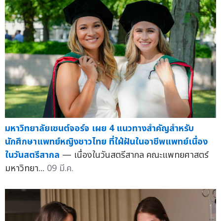
มหาวิทยาลัยเซนต์จอร์จ เผย 4 แนวทางสำคัญสำหรับ
นักศึกษาแพทย์หญิงชาวไทย ที่ใฝ่ฝันในอาชีพแพทย์เนื่อง
ในวันสตรีสากล
— เนื่องในวันสตรีสากล คณะแพทยศาสตร์
มหาวิทยา...
09 มี.ค.