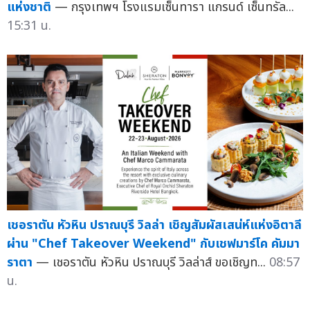
แห่งชาติ
— กรุงเทพฯ โรงแรมเซ็นทารา แกรนด์ เซ็นทรัล...
15:31 น.
เชอราตัน หัวหิน ปราณบุรี วิลล่า เชิญสัมผัสเสน่ห์แห่งอิตาลี
ผ่าน "Chef Takeover Weekend" กับเชฟมาร์โค คัมมา
ราตา
— เชอราตัน หัวหิน ปราณบุรี วิลล่าส์ ขอเชิญท...
08:57
น.