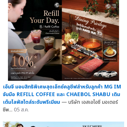
เอ็มจี มอบสิทธิพิเศษสุดเอ็กซ์คลูซีฟสำหรับลูกค้า MG IM
จับมือ REFILL COFFEE และ CHAEBOL SHABU เติม
เต็มไลฟ์สไตล์ระดับพรีเมียม
— บริษัท เอสเอไอซี มอเตอร์
ซีพ...
05 ส.ค.