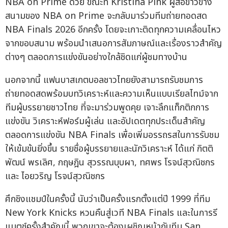
NBA on Prime ด้วย ขณะที่ Kristina Pink ผู้สื่อข่าวข้าง
สนามของ NBA on Prime จะกลับมาร่วมทีมถ่ายทอดสด
NBA Finals 2026 อีกครั้ง โดยจะเกาะติดทุกความเคลื่อนไหว
จากขอบสนาม พร้อมนำเสนอการสัมภาษณ์และเรื่องราวสำคัญ
ต่างๆ ตลอดการแข่งขันอย่างใกล้ชิดแก่ผู้ชมทางบ้าน
นอกจากนี้ แฟนบาสเกตบอลชาวไทยยังสามารถรับชมการ
ถ่ายทอดสดพร้อมบทวิเคราะห์และความเห็นแบบเรียลไทม์จาก
ทีมผู้บรรยายชาวไทย ที่จะมาร่วมพูดคุย เจาะลึกแท็กติกการ
แข่งขัน วิเคราะห์ฟอร์มผู้เล่น และอัปเดตทุกประเด็นสำคัญ
ตลอดการแข่งขัน NBA Finals เพื่อเพิ่มอรรถรสในการรับชม
ให้เข้มข้นยิ่งขึ้น รายชื่อผู้บรรยายและนักวิเคราะห์ ได้แก่ กิตติ
พัฒน์ พรเลิศ, กฤษฎิน สุวรรณบุบผา, ทศพร โรจน์สุวณิชกร
และ ไอยวริญ โรจน์สุวณิชกร
ศึกชิงแชมป์ในครั้งนี้ นับว่าเป็นครั้งแรกตั้งแต่ปี 1999 ที่ทีม
New York Knicks หวนคืนสู่เวที NBA Finals และในการรี
แมตช์ครั้งสำคัญนี้ พวกเขาจะต้องเผชิญหน้ากับทีม San