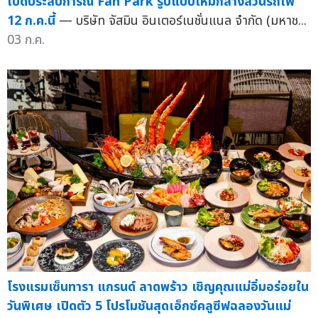
เปิดประสบการณ์ Fan Park รูปแบบใหม่กลางสวนรถไฟ
12 ก.ค.นี้
— บริษัท จัสมิน อินเตอร์เนชั่นแนล จำกัด (มหาช...
03 ก.ค.
โรงแรมเซ็นทารา แกรนด์ ลาดพร้าว เชิญคุณแม่อิ่มอร่อยใน
วันพิเศษ เปิดตัว 5 โปรโมชันสุดเอ็กซ์คลูซีฟฉลองวันแม่