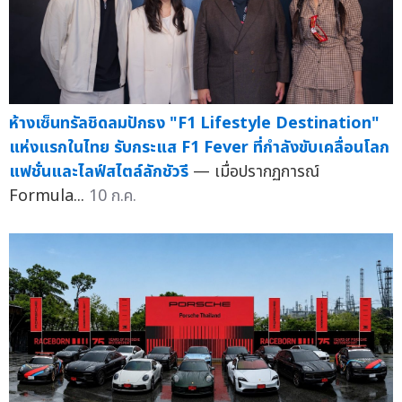
ห้างเซ็นทรัลชิดลมปักธง "F1 Lifestyle Destination"
แห่งแรกในไทย รับกระแส F1 Fever ที่กำลังขับเคลื่อนโลก
แฟชั่นและไลฟ์สไตล์ลักชัวรี
— เมื่อปรากฏการณ์
Formula...
10 ก.ค.