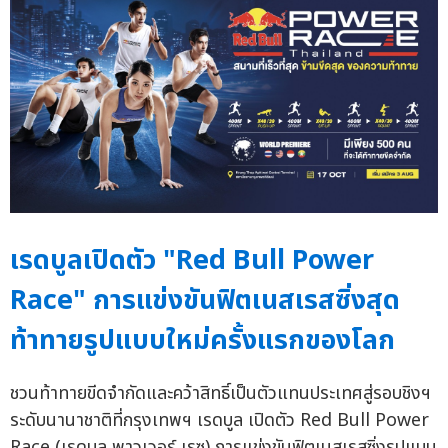
เรดบูลเปิดตัว "Red Bull Power
Race" การแข่งขันฟิตเนสเรสซิ่งสุด
ท้าทายรูปแบบใหม่ครั้งแรกของโลก
ชวนท้าทายขีดจำกัดและคว้าสิทธิ์เป็นตัวแทนประเทศสู่รอบชิงฯ
ระดับนานาชาติที่กรุงเทพฯ เรดบูล เปิดตัว Red Bull Power
Race (เรดบูล พาวเวอร์ เรซ) การแข่งขันฟิตเนสเรสซิ่งรูปแบบ