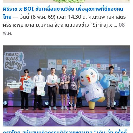
ศิริราช x BOI ขับเคลื่อนงานวิจัย เพื่อสุขภาพที่ดีของคน
ไทย
— วันนี้ (8 พ.ค. 69) เวลา 14.30 น. คณะแพทยศาสตร์
ศิริราชพยาบาล ม.มหิดล จัดงานแถลงข่าว "Siriraj x ...
08
พ.ค.
กรุงไทย สนับสนุนกิจกรรมศิริราชพยาบาล "เดิน-วิ่ง ครั้งที่