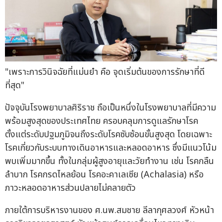
"เพราะการวินิจฉัยที่แม่นยำ คือ จุดเริ่มต้นของการรักษาที่ดี
ที่สุด"
ปัจจุบันโรงพยาบาลศิริราช ถือเป็นหนึ่งในโรงพยาบาลที่มีความ
พร้อมสูงสุดของประเทศไทย ครอบคลุมการดูแลรักษาโรค
ตั้งแต่ระดับปฐมภูมิจนถึงระดับโรคซับซ้อนขั้นสูงสุด โดยเฉพาะ
โรคเกี่ยวกับระบบทางเดินอาหารและหลอดอาหาร ซึ่งมีแนวโน้ม
พบเพิ่มมากขึ้น ทั้งในกลุ่มผู้สูงอายุและวัยทำงาน เช่น โรคกลืน
ลำบาก โรคกรดไหลย้อน โรคอะคาเลเซีย (Achalasia) หรือ
ภาวะหลอดอาหารส่วนปลายไม่คลายตัว
ภายใต้การบริหารงานของ ศ.นพ.สมชาย ลีลากุศลวงศ์ หัวหน้า