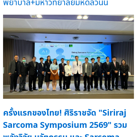
พยาบาล+มหาวิทยาลัยมหิดลวันนี้
ครั้งแรกของไทย! ศิริราชจัด "Siriraj
Sarcoma Symposium 2569" รวม