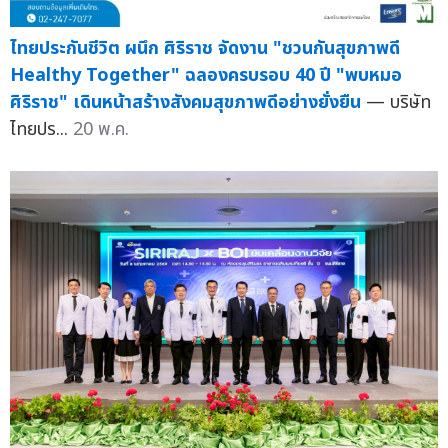
ไทยประกันชีวิต ผนึก ศิริราช จัดงาน "ชวนกันสุขภาพดี
Healthy Together" ฉลองครบรอบ 40 ปี "พบหมอ
ศิริราช" เดินหน้าสร้างสังคมสุขภาพดีอย่างยั่งยืน
— บริษัท
ไทยปร...
20 พ.ค.