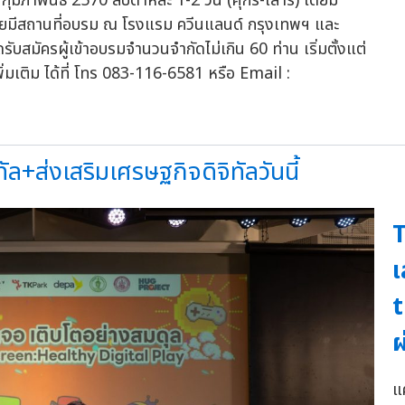
มภาพันธ์ 2570 สัปดาห์ละ 1-2 วัน (ศุกร์-เสาร์) โดยมี
น โดยมีสถานที่อบรม ณ โรงแรม ควีนแลนด์ กรุงเทพฯ และ
บสมัครผู้เข้าอบรมจำนวนจำกัดไม่เกิน 60 ท่าน เริ่มตั้งแต่
่มเติม ได้ที่ โทร 083-116-6581 หรือ Email :
ล+ส่งเสริมเศรษฐกิจดิจิทัลวันนี้
T
เ
t
ผ
แ