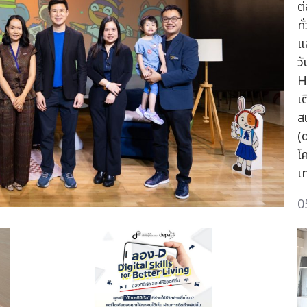
ต
ทั
แ
ว
H
เ
ส
(
โ
เ
0