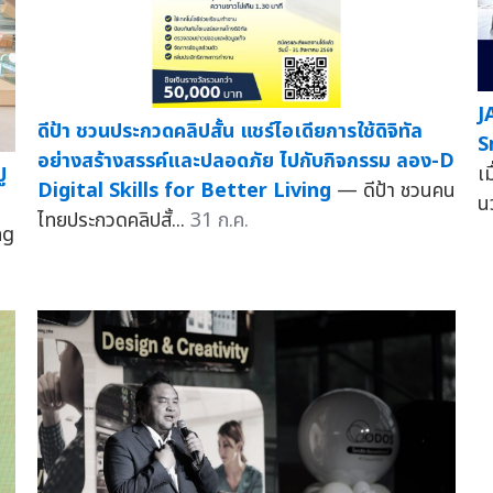
J
ดีป้า ชวนประกวดคลิปสั้น แชร์ไอเดียการใช้ดิจิทัล
S
อย่างสร้างสรรค์และปลอดภัย ไปกับกิจกรรม ลอง-D
เม
ู
Digital Skills for Better Living
— ดีป้า ชวนคน
น
ไทยประกวดคลิปสั้...
31 ก.ค.
ng