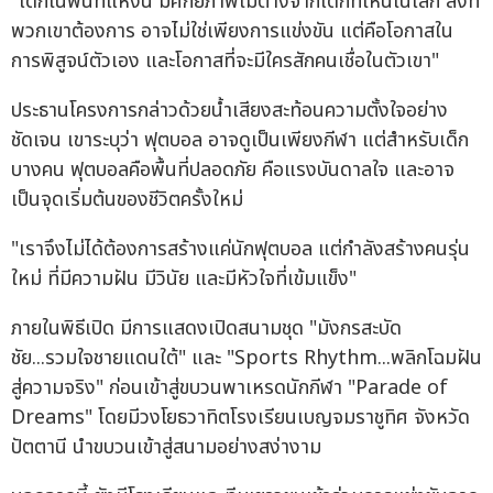
"เด็กในพื้นที่แห่งนี้ มีศักยภาพไม่ต่างจากเด็กที่ไหนในโลก สิ่งที่
พวกเขาต้องการ อาจไม่ใช่เพียงการแข่งขัน แต่คือโอกาสใน
การพิสูจน์ตัวเอง และโอกาสที่จะมีใครสักคนเชื่อในตัวเขา"
ประธานโครงการกล่าวด้วยน้ำเสียงสะท้อนความตั้งใจอย่าง
ชัดเจน เขาระบุว่า ฟุตบอล อาจดูเป็นเพียงกีฬา แต่สำหรับเด็ก
บางคน ฟุตบอลคือพื้นที่ปลอดภัย คือแรงบันดาลใจ และอาจ
เป็นจุดเริ่มต้นของชีวิตครั้งใหม่
"เราจึงไม่ได้ต้องการสร้างแค่นักฟุตบอล แต่กำลังสร้างคนรุ่น
ใหม่ ที่มีความฝัน มีวินัย และมีหัวใจที่เข้มแข็ง"
ภายในพิธีเปิด มีการแสดงเปิดสนามชุด "มังกรสะบัด
ชัย...รวมใจชายแดนใต้" และ "Sports Rhythm...พลิกโฉมฝัน
สู่ความจริง" ก่อนเข้าสู่ขบวนพาเหรดนักกีฬา "Parade of
Dreams" โดยมีวงโยธวาทิตโรงเรียนเบญจมราชูทิศ จังหวัด
ปัตตานี นำขบวนเข้าสู่สนามอย่างสง่างาม