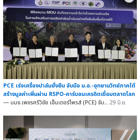
PCE เร่งเครื่องปาล์มยั่งยืน จับมือ ม.อ.-อุทยานวิทย์ภาคใต้
สร้างมูลค่าเพิ่มผ่าน RSPO-คาร์บอนเครดิตเชื่อมตลาดโลก
— บมจ.เพชรศรีวิชัย เอ็นเตอร์ไพรส์ (PCE) จับ...
29 มิ.ย.