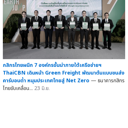
กสิกรไทยผนึก 7 องค์กรชั้นนำภายใต้เครือข่ายฯ
ThaiCBN เดินหน้า Green Freight พัฒนาต้นแบบขนส่ง
คาร์บอนต่ำ หนุนประเทศไทยสู่ Net Zero
— ธนาคารกสิกร
ไทยขับเคลื่อน...
23 มิ.ย.