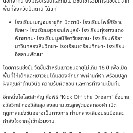
นอกจากนี้ ยังมีโรงเรียนและทีมเยาวชนเข้าร่วมการแข่งขันจาก
พื้นที่จังหวัดปัตตานี ได้แก่
โรงเรียนเบญจมราชูทิศ ปัตตานี- โรงเรียนโพธิ์คีรีราช
ศึกษา- โรงเรียนสุวรรณไพบูลย์- โรงเรียนทุ่งยางแดง
พิทยาคม- โรงเรียนมูลนิธิอาซิซสถาน- โรงเรียนพิริยา
นาวินคลองหินวิทยา- โรงเรียนเตรียมศึกษา- โรงเรียน
อิสลามพัฒนา
โดยการแข่งขันจัดขึ้นสำหรับเยาวชนอายุไม่เกิน 16 ปี เพื่อเปิด
พื้นที่ให้เด็กและเยาวชนได้แสดงศักยภาพผ่านกีฬา พร้อมปลูก
ฝังคุณค่าด้านวินัย ความรับผิดชอบ และการทำงานเป็นทีม
อีกหนึ่งไฮไลต์สำคัญ คือพิธี "Kick Off the Dream" ซึ่งนาย
ชวัลวิทย์ กองวิสัยสุข ลงสนามเตะลูกฟุตบอลทองคำ เปิด
ฤดูกาลแข่งขันอย่างเป็นทางการ ท่ามกลางเสียงปรบมือและ
กำลังใจจากผู้เข้าร่วมงาน