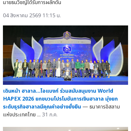
นายธนวิชญ์ได้รับการผลักดัน
04 สิงหาคม 2569 11:15 น.
เดินหน้า ฮาลาล…ไอแบงก์ ร่วมสนับสนุนงาน World
HAPEX 2026 ยกขบวนโปรโมชันการเงินฮาลาล มุ่งยก
ระดับธุรกิจฮาลาลมีคุณค่าอย่างยั่งยืน
— ธนาคารอิสลาม
แห่งประเทศไทย ...
31 ก.ค.