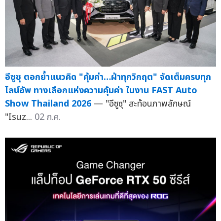
อีซูซุ ตอกย้ำแนวคิด "คุ้มค่า…ฝ่าทุกวิกฤต" จัดเต็มครบทุก
ไลน์อัพ ทางเลือกแห่งความคุ้มค่า ในงาน FAST Auto
Show Thailand 2026
— "อีซูซุ" สะท้อนภาพลักษณ์
"Isuz...
02 ก.ค.