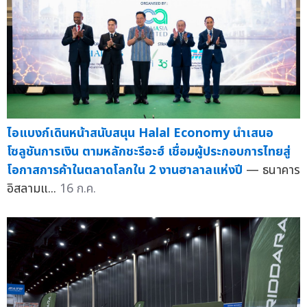
ไอแบงก์เดินหน้าสนับสนุน Halal Economy นำเสนอ
โซลูชันการเงิน ตามหลักชะรีอะฮ์ เชื่อมผู้ประกอบการไทยสู่
โอกาสการค้าในตลาดโลกใน 2 งานฮาลาลแห่งปี
— ธนาคาร
อิสลามแ...
16 ก.ค.