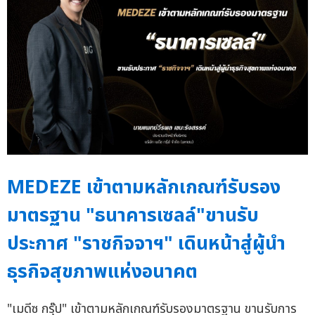
MEDEZE เข้าตามหลักเกณฑ์รับรอง
มาตรฐาน "ธนาคารเซลล์"ขานรับ
ประกาศ "ราชกิจจาฯ" เดินหน้าสู่ผู้นำ
ธุรกิจสุขภาพแห่งอนาคต
"เมดีซ กรุ๊ป" เข้าตามหลักเกณฑ์รับรองมาตรฐาน ขานรับการ