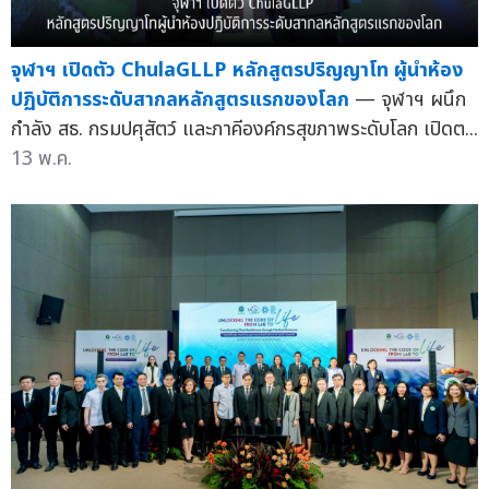
จุฬาฯ เปิดตัว ChulaGLLP หลักสูตรปริญญาโท ผู้นำห้อง
ปฏิบัติการระดับสากลหลักสูตรแรกของโลก
— จุฬาฯ ผนึก
กำลัง สธ. กรมปศุสัตว์ และภาคีองค์กรสุขภาพระดับโลก เปิดต...
13 พ.ค.