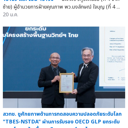
ซ้าย) ผู้อำนวยการฝ่ายคุณภาพ พว.นงลักษณ์ ใจบุญ (ที่ 4 ...
20 ม.ค.
สวทช. ชูศักยภาพด้านการทดสอบความปลอดภัยระดับโลก
"TBES-NSTDA" ผ่านการรับรอง OECD GLP ยกระดับ