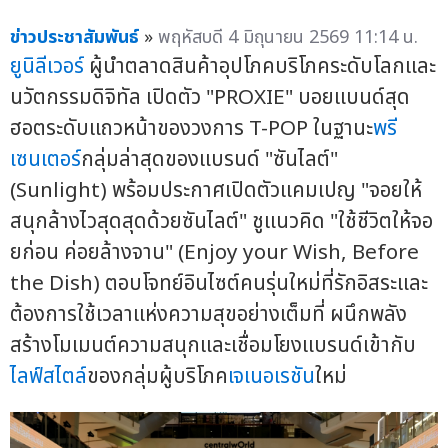
ข่าวประชาสัมพันธ์
»
พฤหัสบดี 4 มิถุนายน 2569 11:14 น.
ยูนิลีเวอร์
ผู้นำตลาดสินค้าอุปโภคบริโภคระดับโลกและ
นวัตกรรมดิจิทัล เปิดตัว "PROXIE" บอยแบนด์สุด
ฮอตระดับแถวหน้าของวงการ T-POP ในฐานะ
พรี
เซนเตอร์
กลุ่มล่าสุดของแบรนด์ "ซันไลต์"
(Sunlight) พร้อมประกาศเปิดตัวแคมเปญ "จอยให้
สนุกล้างไวสุดสุดด้วยซันไลต์" ชูแนวคิด "ใช้ชีวิตให้จอ
ยก่อน ค่อยล้างจาน" (Enjoy your Wish, Before
the Dish) ตอบโจทย์อินไซต์คนรุ่นใหม่ที่รักอิสระและ
ต้องการใช้เวลาแห่งความสุขอย่างเต็มที่ ผนึกพลัง
สร้างโมเมนต์ความสนุกและเชื่อมโยงแบรนด์เข้ากับ
ไลฟ์สไตล์
ของกลุ่มผู้บริโภค
เจเนอเรชัน
ใหม่