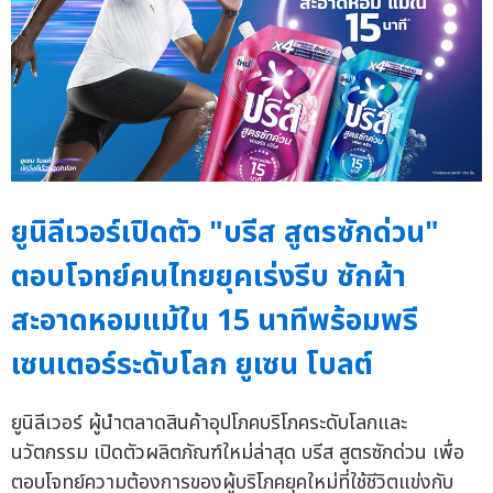
ยูนิลีเวอร์เปิดตัว "บรีส สูตรซักด่วน"
ตอบโจทย์คนไทยยุคเร่งรีบ ซักผ้า
สะอาดหอมแม้ใน 15 นาทีพร้อมพรี
เซนเตอร์ระดับโลก ยูเซน โบลต์
ยูนิลีเวอร์ ผู้นำตลาดสินค้าอุปโภคบริโภคระดับโลกและ
นวัตกรรม เปิดตัวผลิตภัณฑ์ใหม่ล่าสุด บรีส สูตรซักด่วน เพื่อ
ตอบโจทย์ความต้องการของผู้บริโภคยุคใหม่ที่ใช้ชีวิตแข่งกับ