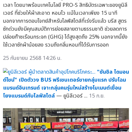
เวลา โดยมาพร้อมเทคโนโลยี PRO-S สิทธิบัตรเฉพาะของยูนิลี
เวอร์ ที่ช่วยให้ผ้าสะอาด หอมไว แม้ในเวลาเพียง 15 นาที
นอกจากการตอบโจทย์สำหรับไลฟ์สไตล์ที่เร่งรีบแล้ว บรีส สูตร
ซักด่วนยังมีคุณสมบัติการย่อยสลายตามธรรมชาติ ช่วยลดการ
ปล่อยก๊าซเรือนกระจก (GHG) ได้สูงสุดถึง 25% นอกจากนี้ยัง
ใช้เวลาซักผ้าน้อยลง รวมถึงกลิ่นหอมที่ได้รับการออก
25 กันยายน 2568 14:26 น.
"ซันซิล ไดมอน
ด์ไชน์" เปิดตัววง BUS พรีเซนเตอร์ชายกลุ่มแรก ปรับโฉม
แบรนด์อินเทรนด์ เจาะกลุ่มคนรุ่นใหม่สร้างโมเมนต์เชื่อม
โยงแบรนด์กับไลฟ์สไตล์
— ยูนิลีเวอร์ ...
15 ก.ย.