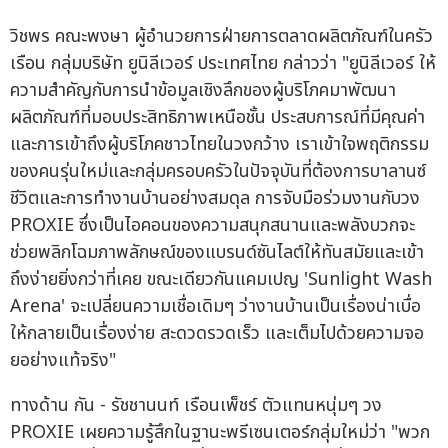
วิชพร คณะพงษา ผู้อำนวยการฝ่ายการตลาดผลิตภัณฑ์ในครัว
เรือน กลุ่มบริษัท ยูนิลีเวอร์ ประเทศไทย กล่าวว่า "ยูนิลีเวอร์ ให้
ความสำคัญกับการนำข้อมูลเชิงลึกของผู้บริโภคมาพัฒนา
ผลิตภัณฑ์ที่มอบประสิทธิภาพเหนือชั้น ประสบการณ์ที่มีคุณค่า
และการเข้าถึงผู้บริโภคชาวไทยในวงกว้าง เราเข้าใจพฤติกรรม
ของคนรุ่นใหม่และกลุ่มครอบครัวในปัจจุบันที่ต้องการบาลานซ์
ชีวิตและการทำงานบ้านอย่างสมดุล การจับมือร่วมงานกับวง
PROXIE ซึ่งเป็นไอคอนของความสนุกสนานและพลังบวกจะ
ช่วยพลิกโฉมภาพลักษณ์ของแบรนด์ซันไลต์ให้ทันสมัยและเข้า
ถึงง่ายยิ่งกว่าที่เคย ขณะเดียวกันแคมเปญ 'Sunlight Wash
Arena' จะเปลี่ยนความเชื่อเดิมๆ ว่างานบ้านเป็นเรื่องน่าเบื่อ
ให้กลายเป็นเรื่องง่าย สะดวดรวดเร็ว และเต็มไปด้วยความจอ
ยอย่างแท้จริง"
ทางด้าน กัน - รัชชานนท์ เรือนเพ็ชร์ ตัวแทนหนุ่มๆ วง
PROXIE เผยความรู้สึกในฐานะพรีเซนเตอร์กลุ่มใหม่ว่า "พวก