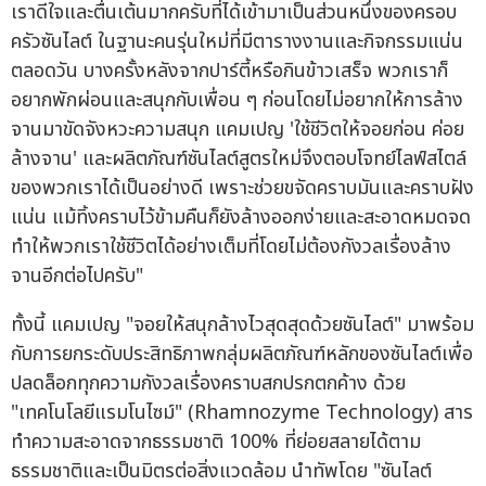
เราดีใจและตื่นเต้นมากครับที่ได้เข้ามาเป็นส่วนหนึ่งของครอบ
ครัวซันไลต์ ในฐานะคนรุ่นใหม่ที่มีตารางงานและกิจกรรมแน่น
ตลอดวัน บางครั้งหลังจากปาร์ตี้หรือกินข้าวเสร็จ พวกเราก็
อยากพักผ่อนและสนุกกับเพื่อน ๆ ก่อนโดยไม่อยากให้การล้าง
จานมาขัดจังหวะความสนุก แคมเปญ 'ใช้ชีวิตให้จอยก่อน ค่อย
ล้างจาน' และผลิตภัณฑ์ซันไลต์สูตรใหม่จึงตอบโจทย์ไลฟ์สไตล์
ของพวกเราได้เป็นอย่างดี เพราะช่วยขจัดคราบมันและคราบฝัง
แน่น แม้ทิ้งคราบไว้ข้ามคืนก็ยังล้างออกง่ายและสะอาดหมดจด
ทำให้พวกเราใช้ชีวิตได้อย่างเต็มที่โดยไม่ต้องกังวลเรื่องล้าง
จานอีกต่อไปครับ"
ทั้งนี้ แคมเปญ "จอยให้สนุกล้างไวสุดสุดด้วยซันไลต์" มาพร้อม
กับการยกระดับประสิทธิภาพกลุ่มผลิตภัณฑ์หลักของซันไลต์เพื่อ
ปลดล็อกทุกความกังวลเรื่องคราบสกปรกตกค้าง ด้วย
"เทคโนโลยีแรมโนไซม์" (Rhamnozyme Technology) สาร
ทำความสะอาดจากธรรมชาติ 100% ที่ย่อยสลายได้ตาม
ธรรมชาติและเป็นมิตรต่อสิ่งแวดล้อม นำทัพโดย "ซันไลต์