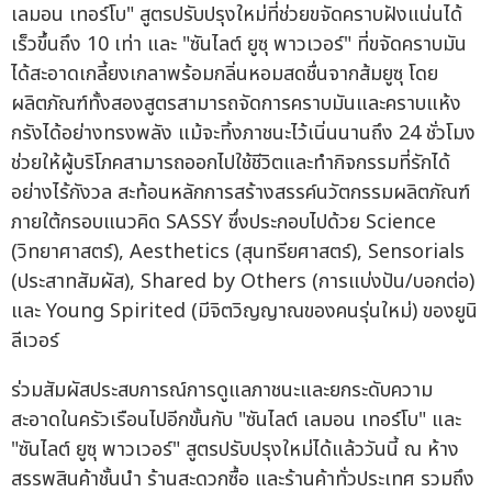
เลมอน เทอร์โบ" สูตรปรับปรุงใหม่ที่ช่วยขจัดคราบฝังแน่นได้
เร็วขึ้นถึง 10 เท่า และ "ซันไลต์ ยูซุ พาวเวอร์" ที่ขจัดคราบมัน
ได้สะอาดเกลี้ยงเกลาพร้อมกลิ่นหอมสดชื่นจากส้มยูซุ โดย
ผลิตภัณฑ์ทั้งสองสูตรสามารถจัดการคราบมันและคราบแห้ง
กรังได้อย่างทรงพลัง แม้จะทิ้งภาชนะไว้เนิ่นนานถึง 24 ชั่วโมง
ช่วยให้ผู้บริโภคสามารถออกไปใช้ชีวิตและทำกิจกรรมที่รักได้
อย่างไร้กังวล สะท้อนหลักการสร้างสรรค์นวัตกรรมผลิตภัณฑ์
ภายใต้กรอบแนวคิด SASSY ซึ่งประกอบไปด้วย Science
(วิทยาศาสตร์), Aesthetics (สุนทรียศาสตร์), Sensorials
(ประสาทสัมผัส), Shared by Others (การแบ่งปัน/บอกต่อ)
และ Young Spirited (มีจิตวิญญาณของคนรุ่นใหม่) ของยูนิ
ลีเวอร์
ร่วมสัมผัสประสบการณ์การดูแลภาชนะและยกระดับความ
สะอาดในครัวเรือนไปอีกขั้นกับ "ซันไลต์ เลมอน เทอร์โบ" และ
"ซันไลต์ ยูซุ พาวเวอร์" สูตรปรับปรุงใหม่ได้แล้ววันนี้ ณ ห้าง
สรรพสินค้าชั้นนำ ร้านสะดวกซื้อ และร้านค้าทั่วประเทศ รวมถึง