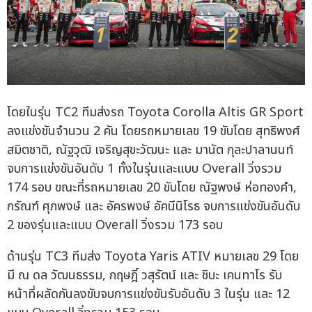
โดยในรุ่น TC2 ทีมส่งรถ Toyota Corolla Altis GR Sport
ลงแข่งขันจำนวน 2 คัน โดยรถหมายเลข 19 ขับโดย สุทธิพงศ์
สมิตชาติ, ณัฐวุฒิ เจริญสุขะวัฒนะ และ มานัต กุละปาลานนท์
จบการแข่งขันอันดับ 1 ทั้งในรุ่นและแบบ Overall วิ่งรวม
174 รอบ ขณะที่รถหมายเลข 20 ขับโดย ณัฐพงษ์ ห่อทองคำ,
กรัณฑ์ ศุภพงษ์ และ อัครพงษ์ อัคนีนิโรธ จบการแข่งขันอันดับ
2 ของรุ่นและแบบ Overall วิ่งรวม 173 รอบ
ด้านรุ่น TC3 ทีมส่ง Toyota Yaris ATIV หมายเลข 29 โดย
มี ณ ดล วัฒนธรรม, กฤษฎิ์ วสุรัตน์ และ ชิบะ เคนทาโร รับ
หน้าที่ผลัดกันลงขับจบการแข่งขันรับอันดับ 3 ในรุ่น และ 12