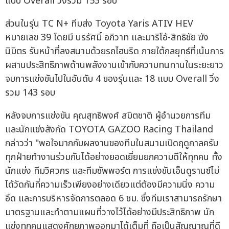
แบบ Overall วิ่งรวม 153 รอบ
ส่วนในรุ่น TC N+ ทีมส่ง Toyota Yaris ATIV HEV
หมายเลข 39 โดยมี นรรัศมิ์ อภิวาท และมาริโอ้-สิทธิชัย ฆัง
นิมิตร รับหน้าที่ลงสนามด้วยรถไฮบริด ภายใต้กลยุทธ์ที่เน้นการ
ผสานประสิทธิภาพด้านพลังงานเข้ากับความทนทานในระยะยาว
จบการแข่งขันไปในอันดับ 4 ของรุ่นและ 18 แบบ Overall วิ่ง
รวม 143 รอบ
หลังจบการแข่งขัน คุณสุทธิพงศ์ สมิตชาติ ผู้อำนวยการทีม
และนักแข่งสังกัด TOYOTA GAZOO Racing Thailand
กล่าวว่า "พอใจมากกับผลงานของทีมในสนามเปิดฤดูกาลครับ
ทุกฝ่ายทำงานร่วมกันได้อย่างยอดเยี่ยมยกความดีให้ทุกคน ทั้ง
นักแข่ง ทีมวิศวกร และทีมซัพพอร์ต การแข่งขันเอ็นดูรานซ์ไม่
ได้วัดกันที่ความเร็วเพียงอย่างเดียวแต่ต้องมีความนิ่ง ความ
อึด และการบริหารจัดการตลอด 6 ชม. ซึ่งทีมเราสามารถรักษา
มาตรฐานและทำตามแผนที่วางไว้ได้อย่างมีประสิทธิภาพ นัก
แข่งทุกคนแสดงศักยภาพออกมาได้เต็มที่ ถือเป็นสัญญาณที่ดี