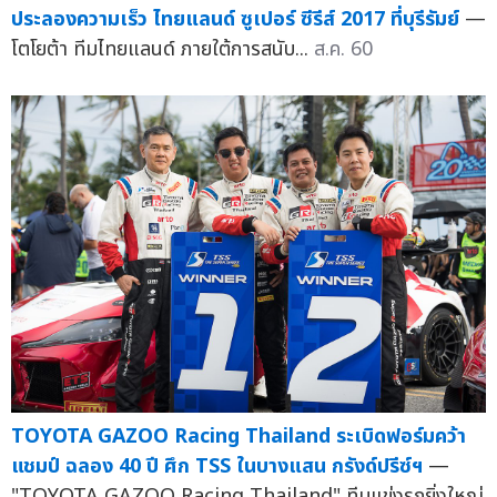
ประลองความเร็ว ไทยแลนด์ ซูเปอร์ ซีรีส์ 2017 ที่บุรีรัมย์
—
โตโยต้า ทีมไทยแลนด์ ภายใต้การสนับ...
ส.ค. 60
TOYOTA GAZOO Racing Thailand ระเบิดฟอร์มคว้า
แชมป์ ฉลอง 40 ปี ศึก TSS ในบางแสน กรังด์ปรีซ์ฯ
—
"TOYOTA GAZOO Racing Thailand" ทีมแข่งรถยิ่งใหญ่