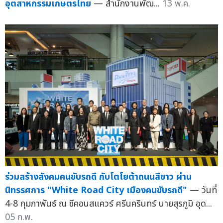
อุตสาหกรรมเกษตรไทย
— สำนักงานพัฒ...
13 พ.ค.
ร่วมสร้างสังคมคนขับรถดี กับโตโยต้าถนนสีขาว ผ่าน
นิทรรศการ "White Road City เมืองคนขับรถดี"
— วันที่
4-8 กุมภาพันธ์ ณ ซีคอนสแควร์ ศรีนครินทร์ นายสุรภูมิ อุด...
05 ก.พ.