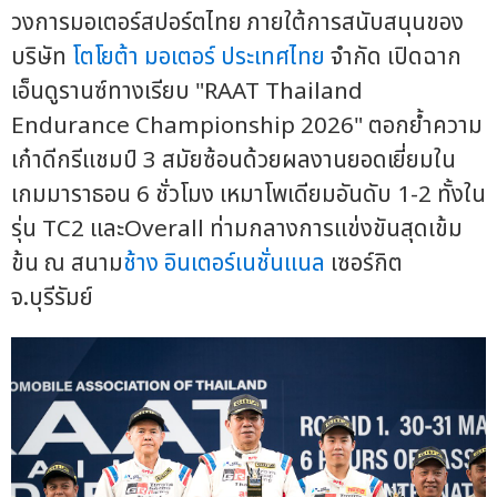
วงการมอเตอร์สปอร์ตไทย ภายใต้การสนับสนุนของ
บริษัท
โตโยต้า มอเตอร์ ประเทศไทย
จำกัด เปิดฉาก
เอ็นดูรานซ์ทางเรียบ "RAAT Thailand
Endurance Championship 2026" ตอกย้ำความ
เก๋าดีกรีแชมป์ 3 สมัยซ้อนด้วยผลงานยอดเยี่ยมใน
เกมมาราธอน 6 ชั่วโมง เหมาโพเดียมอันดับ 1-2 ทั้งใน
รุ่น TC2 และOverall ท่ามกลางการแข่งขันสุดเข้ม
ข้น ณ สนาม
ช้าง อินเตอร์เนชั่นแนล
เซอร์กิต
จ.บุรีรัมย์