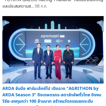
และประสบความส...
08 ก.ค.
ARDA จับมือ ฟาร์มเอ็กซ์โป เปิดฉาก "AGRITHON by
ARDA Season 3" ดึงเกษตรกร-สตาร์ทอัพทั่วไทย ชิงงบ
วิจัย-ลงทุนกว่า 100 ล้านบาท สร้างนวัตกรรมยกระดับ