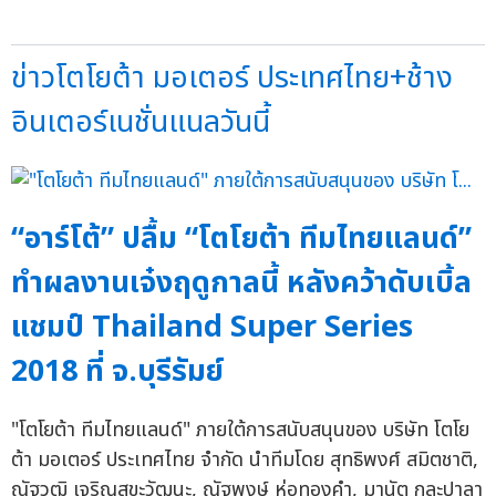
ข่าวโตโยต้า มอเตอร์ ประเทศไทย+ช้าง
อินเตอร์เนชั่นแนลวันนี้
“อาร์โต้” ปลื้ม “โตโยต้า ทีมไทยแลนด์”
ทำผลงานเจ๋งฤดูกาลนี้ หลังคว้าดับเบิ้ล
แชมป์ Thailand Super Series
2018 ที่ จ.บุรีรัมย์
"โตโยต้า ทีมไทยแลนด์" ภายใต้การสนับสนุนของ บริษัท โตโย
ต้า มอเตอร์ ประเทศไทย จำกัด นำทีมโดย สุทธิพงศ์ สมิตชาติ,
ณัฐวุฒิ เจริญสุขะวัฒนะ, ณัฐพงษ์ ห่อทองคำ, มานัต กุละปาลา