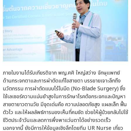
ภายในงานได้รับเกียรติจาก พญ.ศศิ ใหญ่สว่าง จักษุแพทย์
ด้านกระจกตาและการผ่าตัดแก้ไขสายตา บรรยายเจาะลึกถึง
นวัตกรรม การผ่าตัดแบบไร้ใบมีด (No-Blade Surgery) ซึ่ง
ใช้เลเซอร์ความแม่นยำสูงในการรักษาโรคต้อกระจกและปัญหา
สายตายาวตามวัย มีจุดเด่นคือ ความปลอดภัยสูง แผลเล็ก ฟื้น
ตัวไว และให้ผลลัพธ์การมองเห็นที่คมชัด ช่วยให้ผู้ป่วยกลับไปใช้
ชีวิตประจำวันและลดการพึ่งพาแว่นตาได้อย่างรวดเร็ว
นอกจากนี้ ยังมีการให้ข้อมูลเชิงลึกโดยทีม UR Nurse เกี่ยว