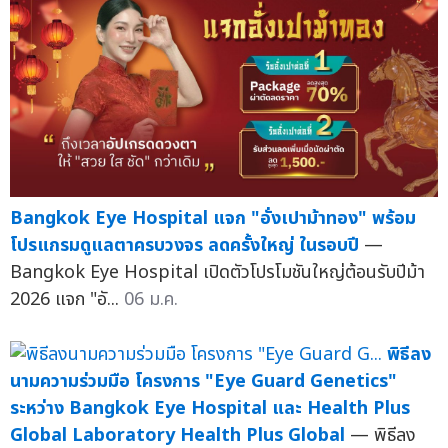
Bangkok Eye Hospital แจก "อั่งเปาม้าทอง" พร้อม
โปรแกรมดูแลตาครบวงจร ลดครั้งใหญ่ ในรอบปี
—
Bangkok Eye Hospital เปิดตัวโปรโมชันใหญ่ต้อนรับปีม้า
2026 แจก "อั...
06 ม.ค.
พิธีลง
นามความร่วมมือ โครงการ "Eye Guard Genetics"
ระหว่าง Bangkok Eye Hospital และ Health Plus
Global Laboratory Health Plus Global
— พิธีลง