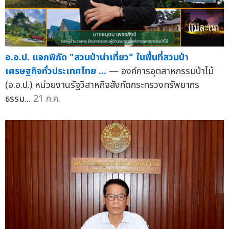
อ.อ.ป. แจกพิกัด "สวนป่าน่าเที่ยว" ในพื้นที่สวนป่า
เศรษฐกิจทั่วประเทศไทย ...
— องค์การอุตสาหกรรมป่าไม้
(อ.อ.ป.) หน่วยงานรัฐวิสาหกิจสังกัดกระทรวงทรัพยากร
ธรรม...
21 ก.ค.