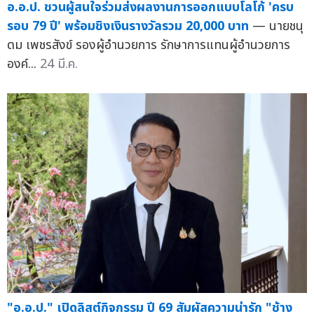
อ.อ.ป. ชวนผู้สนใจร่วมส่งผลงานการออกแบบโลโก้ 'ครบ
รอบ 79 ปี' พร้อมชิงเงินรางวัลรวม 20,000 บาท
— นายชนุ
ดม เพชรสังข์ รองผู้อำนวยการ รักษาการแทนผู้อำนวยการ
องค์...
24 มี.ค.
"อ.อ.ป." เปิดลิสต์กิจกรรม ปี 69 สัมผัสความน่ารัก "ช้าง