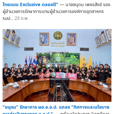
ไทยแบบ Exclusive ตลอดปี"
— นายชนุดม เพชรสังข์ รอง
ผู้อำนวยการรักษาการแทนผู้อำนวยการองค์การอุตสาหกร
รมป...
23 ก.พ.
"ชนุดม" รักษาการ ผอ.อ.อ.ป. แถลง "ทิศทางและนโยบาย