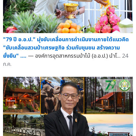
"79 ปี อ.อ.ป." มุ่งขับเคลื่อนการดำเนินงานภายใต้แนวคิด
"ขับเคลื่อนสวนป่าเศรษฐกิจ ร่วมกับชุมชน สร้างความ
ยั่งยืน" ....
— องค์การอุตสาหกรรมป่าไม้ (อ.อ.ป.) นำโ...
24
ก.ค.