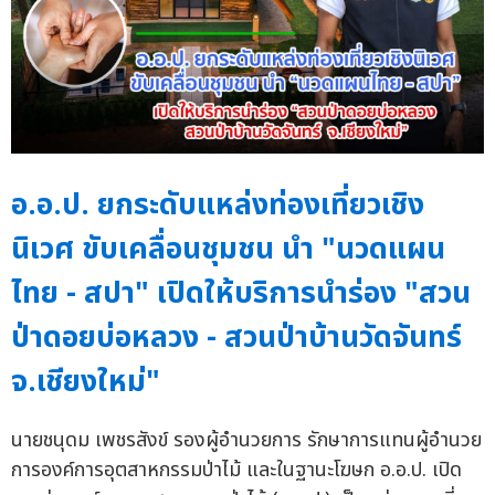
อ.อ.ป. ยกระดับแหล่งท่องเที่ยวเชิง
นิเวศ ขับเคลื่อนชุมชน นำ "นวดแผน
ไทย - สปา" เปิดให้บริการนำร่อง "สวน
ป่าดอยบ่อหลวง - สวนป่าบ้านวัดจันทร์
จ.เชียงใหม่"
นายชนุดม เพชรสังข์ รองผู้อำนวยการ รักษาการแทนผู้อำนวย
การองค์การอุตสาหกรรมป่าไม้ และในฐานะโฆษก อ.อ.ป. เปิด