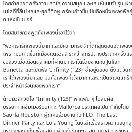
โดยถ่ายทอดพลังความสดใส ความสนุก และเสน่ห์แบบวัยรุ่น ผ่า
เมโลดี้ที่ลื่นไหลและฮุกที่ติดหู พร้อมก้าวขึ้นเป็นอีกหนึ่งเพลงฟีลกู
ดแห่งซัมเมอร์
โดยสมาชิกวงพูดถึงเพลงนี้เอาไว้ว่า
"พวกเรารักเพลงนี้มาก และมีความทรงจำที่ดีที่สุดตอนอัดเพลงน
เพราะมันเกิดขึ้นที่เมืองแนชวิลล์ ระหว่างทริปต่างประเทศครั้งแ
ของวงเมื่อเดือนตุลาคมที่ผ่านมา เราได้ร่วมงานกับ Julian
Bunetta และเปิดฟัง 'Infinity (123)' ซ้ำอยู่ตลอด ตั้งแต่วันที่
เราได้เพลงนี้มาเลย มันคือเพลงที่เจ๋งมาก และจะเป็นซาวด์แทร็
ประจำหน้าร้อนของพวกเรา"
ด้านมิวสิกวิดีโอ "Infinity (123)" พาแฟน ๆ ไปสัมผัส
บรรยากาศซัมเมอร์บนเกาะ Mallorca ประเทศสเปน กำกับโดย
Saorla Houston ผู้ที่เคยร่วมงานกับ FLO, The Last
Dinner Party และ Lola Young โดยเล่าเรื่องราวความสนุกส
เหวี่ยงของแก๊งเพื่อนสนิท ผ่านซีนริมทะเล สนามบาส การขับรถ