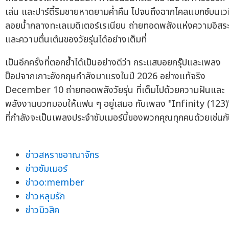
เล่น และปาร์ตี้ริมชายหาดยามค่ำคืน ไปจนถึงฉากไคลแมกซ์บนเว
ลอยน้ำกลางทะเลเมดิเตอร์เรเนียน ถ่ายทอดพลังแห่งความอิสร
และความตื่นเต้นของวัยรุ่นได้อย่างเต็มที่
เป็นอีกครั้งที่ตอกย้ำได้เป็นอย่างดีว่า กระแสบอยกรุ๊ปและเพลง
ป็อปจากเกาะอังกฤษกำลังมาแรงในปี 2026 อย่างแท้จริง
December 10 ถ่ายทอดพลังวัยรุ่น ที่เต็มไปด้วยความฝันและ
พลังงานบวกมอบให้แฟน ๆ อยู่เสมอ กับเพลง "Infinity (123)
ที่กำลังจะเป็นเพลงประจำซัมเมอร์นี้ของพวกคุณทุกคนด้วยเช่นก
ข่าวสหราชอาณาจักร
ข่าวซัมเมอร์
ข่าวo:member
ข่าวหลุมรัก
ข่าวมิวสิค