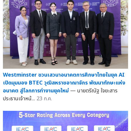
Westminster ชวนเสวนาอนาคตการศึกษาไทยในยุค AI
เปิดมุมมอง BTEC วุฒิสหราชอาณาจักร พัฒนาทักษะแห่ง
อนาคต สู่โลกการทำงานยุคใหม่
— นายตรีณัฐ ใจยะสาร
ประธานเจ้าหน้...
23 ก.ค.