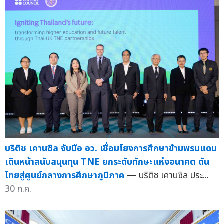
บริติช เคานซิล จับมือ อว. เชื่อมโยงการศึกษาข้ามพรมแดน
เดินหน้าสนับสนุนทุน TNE ยกระดับทักษะแห่งอนาคต ดัน
ไทยสู่ศูนย์กลางการศึกษาภูมิภาค
— บริติช เคานซิล ประ...
30 ก.ค.