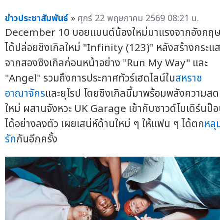
ข่าวประชาสัมพันธ์
»
ศุกร์ 22 พฤษภาคม 2569 08:21 น.
December 10 บอยแบนด์น้องใหม่มาแรงจากอังกฤ
ได้ปล่อยซิงเกิลใหม่ "Infinity (123)" หลังสร้างกระแ
จากสองซิงเกิลก่อนหน้าอย่าง "Run My Way" และ
"Angel" รวมถึงการประกาศทัวร์เฮดไลน์ใน
สหราช
อาณาจักร
และยุโรป โดยซิงเกิลนี้มาพร้อมพลังความสด
ใหม่ ผสานจังหวะ UK Garage เข้ากับซาวด์โมเดิร์นป๊
ได้อย่างลงตัว เผยเสน่ห์ด้านใหม่ ๆ ให้แฟน ๆ ได้ตก
หลุ
รัก
กันอีกครั้ง