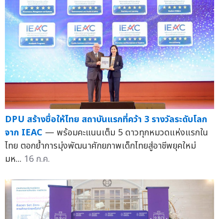
DPU สร้างชื่อให้ไทย สถาบันแรกที่คว้า 3 รางวัลระดับโลก
จาก IEAC
— พร้อมคะแนนเต็ม 5 ดาวทุกหมวดแห่งแรกใน
ไทย ตอกย้ำการมุ่งพัฒนาศักยภาพเด็กไทยสู่อาชีพยุคใหม่
มห...
16 ก.ค.