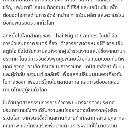
ขวัญ แฟนตาซี โรแมนติกคอมเมดี้ ซีรีส์ และแอนิเมชัน เพื่อ
ต่อยอดโอกาสด้านการจัดจำหน่าย การร่วมผลิต และความร่วม
มือกับพันธมิตรจากทั่วโลก
อีกหนึ่งไฮไลต์สำคัญของ Thai Night Cannes ในปีนี้ คือ
การนำเสนอภาพยนตร์เรื่อง "คำสารภาพจากหมอผี" จาก เอ็ม
สตูดิโอ ซึ่งได้รับความสนใจจากผู้เข้าร่วมงานและผู้ซื้อจากนานา
ประเทศ โดยมีการจัดช่วงพูดคุยพิเศษร่วมกับ แบมแบม-กันต์พิ
มุกต์ ภูวกุล, อาเล็ก-ธีรเดช เมธาวรายุทธ, เดนิส เจลีลชา คัปปุน
และผู้กำกับ ณฐนนท์ ชลลัมพี เพื่อแลกเปลี่ยนมุมมองเกี่ยวกับ
โอกาสของภาพยนตร์ไทยในตลาดสากล และการต่อยอดคอน
เทนต์ไทยสู่ผู้ชมทั่วโลก
ในด้านอุตสาหกรรมการถ่ายทำภาพยนตร์จากต่างประเทศ
ประเทศไทยยังคงได้รับความสนใจอย่างต่อเนื่องจากผู้ผลิต
ระดับโลก จากจุดแข็งด้านสถานที่ถ่ายทำที่หลากหลาย บุคลากร
คุณภาพ และโครงสร้างพื้นฐานด้านการผลิตที่ได้มาตรฐาน