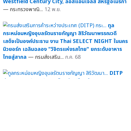
Westfield Century City, ลอสแอนเจลิส สหรัฐอเมริกา
— กระทรวงพาณิ...
12 พ.ย.
ทูล
กระหม่อมหญิงอุบลรัตนราชกัญญา สิริวัฒนาพรรณวดี
เสด็จเป็นองค์ประธาน งาน Thai SELECT NIGHT ในนคร
นิวยอร์ก เฉลิมฉลอง "วิจิตรแห่งรสไทย" ยกระดับอาหาร
ไทยสู่สากล
— กรมส่งเสริม...
ก.ค. 68
DITP
ส่งเสริมภาพลักษณ์อาหารไทยสู่เวทีโลก ในงาน 'Royal
Gala Night'
— ทูลกระหม่อมหญิงอุบลรัตนราชกัญญา สิริ
วัฒนาพรรณวดี เสด็จเป็นองค์ประธาน ณ งาน "Thai
SELEC...
มิ.ย. 68
DITP
ผลักดันโฉมใหม่ตราสัญลักษณ์ Thai SELECT สู่สายตา