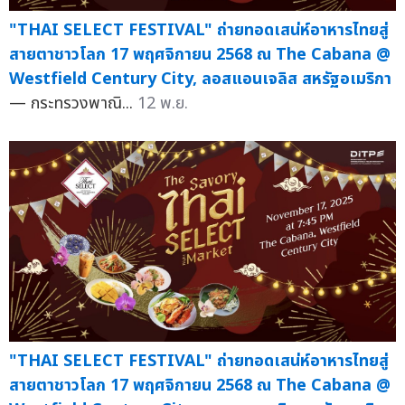
"THAI SELECT FESTIVAL" ถ่ายทอดเสน่ห์อาหารไทยสู่
สายตาชาวโลก 17 พฤศจิกายน 2568 ณ The Cabana @
Westfield Century City, ลอสแอนเจลิส สหรัฐอเมริกา
— กระทรวงพาณิ...
12 พ.ย.
"THAI SELECT FESTIVAL" ถ่ายทอดเสน่ห์อาหารไทยสู่
สายตาชาวโลก 17 พฤศจิกายน 2568 ณ The Cabana @