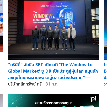
่
"ทรีนีตี้" จับมือ SET เปิดเวที 'The Window to
โ
Global Market' ชู DR เป็นประตูสู่หุ้นโลก หนุนนัก
B
ลงทุนไทยกระจายพอร์ตสู่ตลาดต่างประเทศ"
—
ป
บริษัทหลักทรัพย์ ทรี...
31 ก.ค.
ว