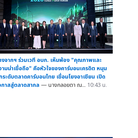
างจากฯ ร่วมเวที อบก. เห็นพ้อง "คุณภาพและ
วามน่าเชื่อถือ" คือหัวใจของคาร์บอนเครดิต หนุน
กระดับตลาดคาร์บอนไทย เชื่อมโยงอาเซียน เปิด
อกาสสู่ตลาดสากล
— นางกลอยตา ณ...
10:43 น.