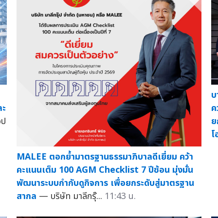
บ
ละ
ค
อป
ย
โ
MALEE ตอกย้ำมาตรฐานธรรมาภิบาลดีเยี่ยม คว้า
คะแนนเต็ม 100 AGM Checklist 7 ปีซ้อน มุ่งมั่น
พัฒนาระบบกำกับดูกิจการ เพื่อยกระดับสู่มาตรฐาน
สากล
— บริษัท มาลีกรุ๊...
11:43 น.