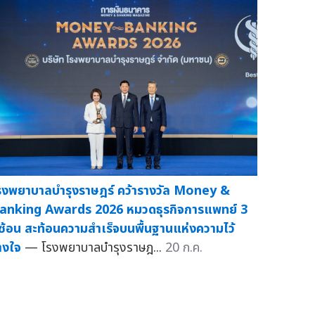
รงพยาบาลบำรุงราษฎร์ คว้ารางวัล Money &
anking Awards 2026 หมวดธุรกิจการแพทย์ 3
ีซ้อน สะท้อนความสำเร็จบนพื้นฐานแห่งความไว้
างใจ
— โรงพยาบาลบำรุงราษฎ...
20 ก.ค.