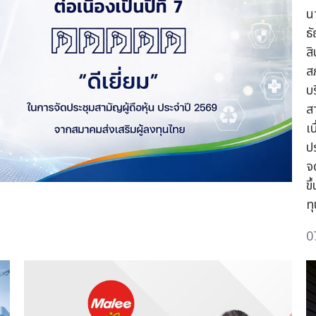
น
ธ
ส
ส
บ
ส
เ
ป
จ
ข
ท
0