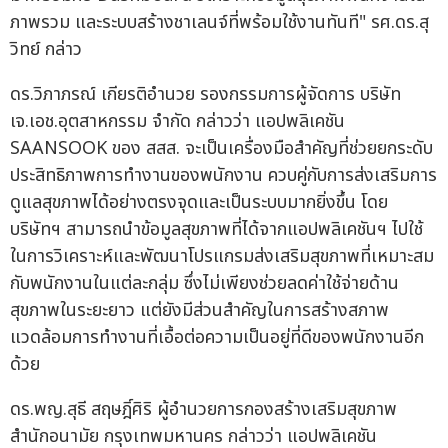
ภาพรวม และระบบสร้างชาเลนจ์ที่พร้อมใช้งานทันที" รศ.ดร.สุ
วิทย์ กล่าว
ดร.วิภาภรณ์ เกียรติอำนวย รองกรรมการผู้จัดการ บริษัท
เจ.เอช.อุตสาหกรรม จำกัด กล่าวว่า แอปพลิเคชัน
SAANSOOK ของ สสส. จะเป็นเครื่องมือสำคัญที่ช่วยยกระดับ
ประสิทธิภาพการทำงานของพนักงาน ควบคู่กับการส่งเสริมการ
ดูแลสุขภาพได้อย่างตรงจุดและเป็นระบบมากยิ่งขึ้น โดย
บริษัทฯ สามารถนำข้อมูลสุขภาพที่ได้จากแอปพลิเคชันฯ ไปใช้
ในการวิเคราะห์และพัฒนาโปรแกรมส่งเสริมสุขภาพที่เหมาะสม
กับพนักงานในแต่ละกลุ่ม ซึ่งไม่เพียงช่วยลดค่าใช้จ่ายด้าน
สุขภาพในระยะยาว แต่ยังมีส่วนสำคัญในการสร้างสภาพ
แวดล้อมการทำงานที่เอื้อต่อความเป็นอยู่ที่ดีของพนักงานอีก
ด้วย
ดร.พญ.สุธี สฤษฎิ์ศิริ ผู้อำนวยการกองสร้างเสริมสุขภาพ
สำนักอนามัย กรุงเทพมหานคร กล่าวว่า แอปพลิเคชัน