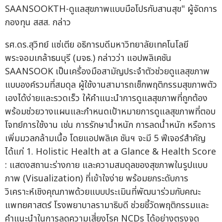
SAANSOOKTH-ดูแลสุขภาพแบบมือโปรกับสานสุข" ผู้จัดการ
กองทุน สสส. กล่าว
รศ.ดร.สุวิทย์ แซ่เตีย อธิการบดีมหาวิทยาลัยเทคโนโลยี
พระจอมเกล้าธนบุรี (มจธ.) กล่าวว่า แอปพลิเคชัน
SAANSOOK เป็นเครื่องมือสามัญประจำตัวช่วยดูแลสุขภาพ
แบบองค์รวมที่สมดุล ผู้ใช้งานสามารถเช็กพฤติกรรมสุขภาพตัว
เองได้ง่ายและรวดเร็ว ให้คำแนะนำการดูแลสุขภาพที่ถูกต้อง
พร้อมช่วยวางแผนและกำหนดเป้าหมายการดูแลสุขภาพที่ตอบ
โจทย์การใช้งาน เช่น การรักษาน้ำหนัก การลดน้ำหนัก หรือการ
เพิ่มมวลกล้ามเนื้อ โดยแอปพลิเค ชันฯ จะมี 5 ฟีเจอร์สำคัญ
ได้แก่ 1. Holistic Health at a Glance & Health Score
: แสดงสถานะร่างกาย และความสมดุลของสุขภาพในรูปแบบ
ภาพ (Visualization) ที่เข้าใจง่าย พร้อมยกระดับการ
วิเคราะห์เชิงคุณภาพด้วยแบบประเมินที่พัฒนาร่วมกับคณะ
แพทยศาสตร์ โรงพยาบาลรามาธิบดี ช่วยชี้วัดพฤติกรรมและ
คำแนะนำในการลดความเสี่ยงโรค NCDs ได้อย่างตรงจุด