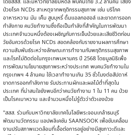
โดยสสส. และมหาวิทยาลัยมหิดล พบคนไทย 3.2 ล้านคน เสี่ยง
ป่วยโรค NCDs สาเหตุจากพฤติกรรมสุขภาพ เช่น บริโภค
อาหารหวาน มัน เค็ม สูบบุหรี่ ดื่มแอลกอฮอล์ และขาดการออก
กำลังกาย คนวัยทำงานซึ่งถือเป็นกำลังที่สำคัญในการพัฒนา
ประเทศจำนวนหนึ่งต้องเผชิญกับการเจ็บป่วยและเสียชีวิตก่อน
วัยอันควรด้วยโรค NCDs สอดคล้องกับรายงานผลการศึกษา
ความสัมพันธ์ระหว่างลักษณะการทำงานกับพฤติกรรมสุขภาพ
และโรคไม่ติดต่อในกรุงเทพมหานคร ปี 2568 โดยมูลนิธิเพื่อ
การพัฒนานโยบายสุขภาพระหว่างประเทศ พบคนวัยทำงานใน
กรุงเทพฯ 4 ล้านคน ใช้เวลาทำงานเกิน 35 ชั่วโมงต่อสัปดาห์
ขาดการออกกำลังกาย รับประทานผักและผลไม้ต่ำที่สุดใน
ประเทศ ที่น่าสนใจยังพบอีกว่าคนวัยทำงาน 1 ใน 11 คน ป่วย
เป็นโรคเบาหวาน และจำนวนหนึ่งไม่รู้ตัวว่าตัวเองป่วย
"สสส. ร่วมกับมหาวิทยาลัยเทคโนโลยีพระจอมเกล้าธนบุรี
พัฒนานวัตกรรม แอปพลิเคชัน SAANSOOK เพื่อขับเคลื่อน
งานปรับสภาพแวดล้อมที่เอื้อต่อการอยู่อย่างมีสุขภาวะดีและ