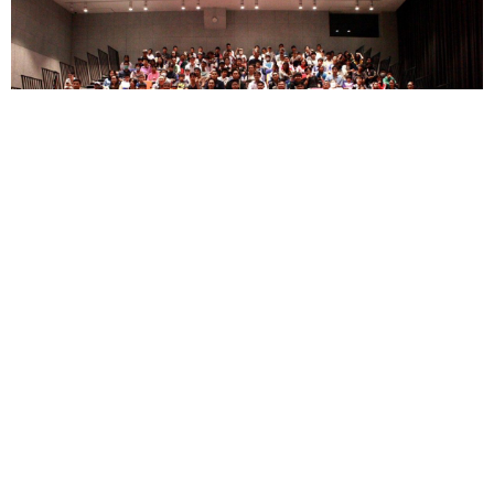
มจธ. จัดใหญ่! การแข่งขันหมากกระดาน 'KMUTT 2nd
Makkadan Championship 2026' รวมพลนักกีฬาทั่ว
ประเทศกว่า 400 คน
— มหาวิทยาลัยเทคโนโลยีพระจอมเกล้า
ธนบุรี (มจธ.)...
15 มิ.ย.