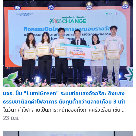
มจธ. ปั้น "LumiGreen" ระบบท่อแสงอัจฉริยะ ดึงแสง
ธรรมชาติลดค่าไฟอาคาร ต้นทุนต่ำกว่าตลาดเกือบ 3 เท่า
—
ในวันที่ค่าไฟกลายเป็นภาระหนักของทั้งภาคครัวเรือน เช่น ...
23 มิ.ย.