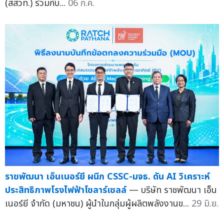
(สสวท.) ร่วมกับ...
06 ก.ค.
ราชพัฒนา เอ็นเนอร์ยี ผนึก CSSC-มจธ. ดัน AI วิเคราะห์
ประสิทธิภาพโรงไฟฟ้าโซลาร์เซลล์
— บริษัท ราชพัฒนา เอ็น
เนอร์ยี จำกัด (มหาชน) ผู้นำในกลุ่มผู้ผลิตพลังงานข...
29 มิ.ย.