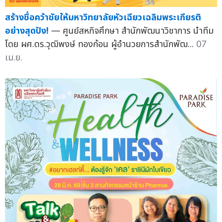
สร้างชื่อคว้าชัยให้มหาวิทยาลัยหัวเฉียวเฉลิมพระเกียรติ
อย่างสุดปัง!
— ศูนย์สหกิจศึกษา สำนักพัฒนาวิชาการ นำทีม
โดย ผศ.ดร.วุฒิพงษ์ ทองก้อน ผู้อำนวยการสำนักพัฒ...
07
เม.ย.