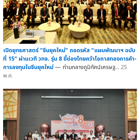
เปิดยุทธศาสตร์ "จีนยุคใหม่" ถอดรหัส "แผนพัฒนาฯ ฉบับ
ที่ 15" ผ่านเวที วทจ. รุ่น 8 ชี้ช่องไทยคว้าโอกาสทองการค้า-
การลงทุนในจีนยุคใหม่
— ท่ามกลางภูมิทัศน์เศรษฐ...
25
พ.ค.