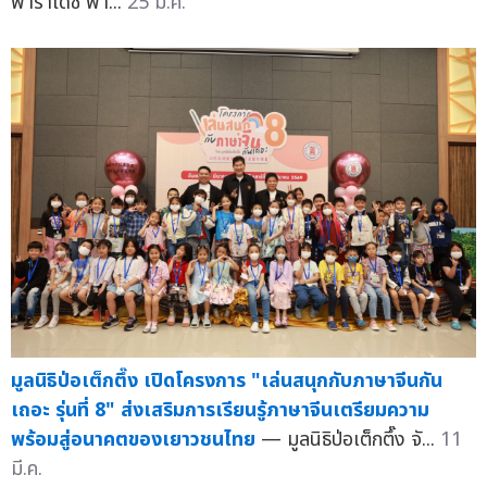
พาราไดซ์ พา...
25 มี.ค.
มูลนิธิป่อเต็กตึ๊ง เปิดโครงการ "เล่นสนุกกับภาษาจีนกัน
เถอะ รุ่นที่ 8" ส่งเสริมการเรียนรู้ภาษาจีนเตรียมความ
พร้อมสู่อนาคตของเยาวชนไทย
— มูลนิธิป่อเต็กตึ๊ง จั...
11
มี.ค.