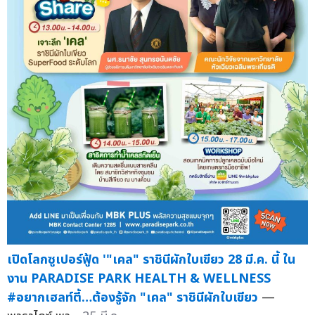
เปิดโลกซูเปอร์ฟู้ด '"เคล" ราชินีผักใบเขียว 28 มี.ค. นี้ ใน
งาน PARADISE PARK HEALTH & WELLNESS
#อยากเฮลท์ตี้…ต้องรู้จัก "เคล" ราชินีผักใบเขียว
—