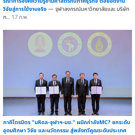
รณาการองค์ความรู้ข้ามศาสตร์กับภาคธุรกิจ ต่อยอดงาน
วิจัยสู่การใช้งานจริง
— จุฬาลงกรณ์มหาวิทยาลัยและ บริษัท
ท...
17 ก.พ.
ภาคีไตรมิตร "มหิดล-จุฬาฯ-มช." ผนึกกำลังMC? ยกระดับ
อุดมศึกษา วิจัย และนวัตกรรม สู่พลังทวีคูณระดับประเทศ