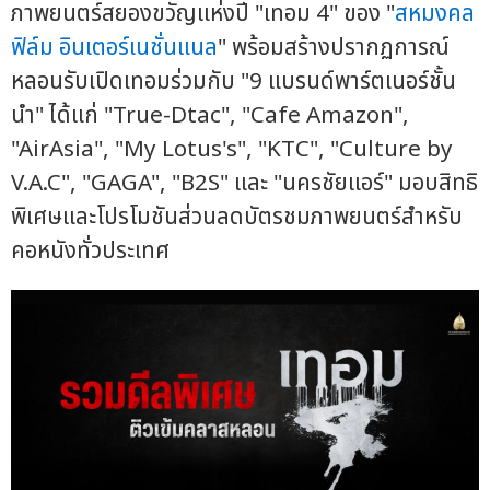
ภาพยนตร์สยองขวัญแห่งปี "เทอม 4" ของ "
สหมงคล
ฟิล์ม อินเตอร์เนชั่นแนล
" พร้อมสร้างปรากฏการณ์
หลอนรับเปิดเทอมร่วมกับ "9 แบรนด์พาร์ตเนอร์ชั้น
นำ" ได้แก่ "True-Dtac", "Cafe Amazon",
"AirAsia", "My Lotus's", "KTC", "Culture by
V.A.C", "GAGA", "B2S" และ "นครชัยแอร์" มอบสิทธิ
พิเศษและโปรโมชันส่วนลดบัตรชมภาพยนตร์สำหรับ
คอหนังทั่วประเทศ