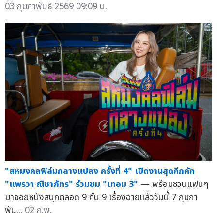
03 กุมภาพันธ์ 2569 09:09 น.
"สหมงคลฟิล์มกลางแปลง ครั้งที่ 4" เปิดงานสุดคึกคัก
"แพรวา ณิชาภัทร" ร่วมชม "เทอม 3"
— พร้อมชวนแฟนๆ
มาจอยหนังสนุกตลอด 9 คืน 9 เรื่องฉายแล้ววันนี้ 7 กุมภา
พัน...
02 ก.พ.