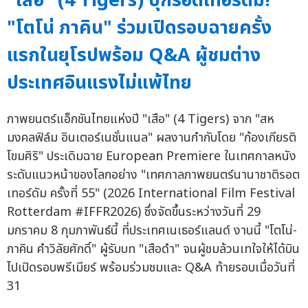
"เสือ" (4 Tigers) บุกรอตเทอร์ดัม!
"โตโน่ ภาคิน" ร่วมเปิดรอบฉายครั้ง
แรกในยุโรปพร้อม Q&A ผู้ชมต่าง
ประเทศอินแรงไม่แพ้ไทย
ภาพยนตร์แอ็กชันไทยแห่งปี "เสือ" (4 Tigers) จาก "สห
มงคลฟิล์ม อินเตอร์เนชั่นแนล" ผลงานกำกับโดย "ก้องเกียรติ
โขมศิริ" ประเดิมฉาย European Premiere ในเทศกาลหนัง
ระดับแนวหน้าของโลกอย่าง "เทศกาลภาพยนตร์นานาชาติรอต
เทอร์ดัม ครั้งที่ 55" (2026 International Film Festival
Rotterdam #IFFR2026) ซึ่งจัดขึ้นระหว่างวันที่ 29
มกราคม 8 กุมภาพันธ์นี้ ที่ประเทศเนเธอร์แลนด์ งานนี้ "โตโน่-
ภาคิน คำวิลัยศักดิ์" ผู้รับบท "เสือดำ" จนผู้ชมล้วนเทใจให้ได้บิน
ไปเปิดรอบพรีเมียร์ พร้อมร่วมชมและ Q&A ท้ายรอบเมื่อวันที่
31