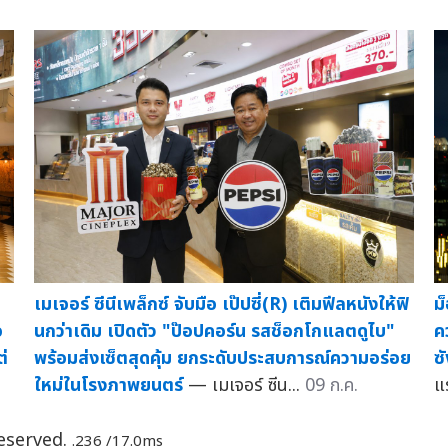
เมเจอร์ ซีนีเพล็กซ์ จับมือ เป๊ปซี่(R) เติมฟีลหนังให้ฟิ
ม
อ
นกว่าเดิม เปิดตัว "ป๊อปคอร์น รสช็อกโกแลตดูไบ"
ค
่
พร้อมส่งเซ็ตสุดคุ้ม ยกระดับประสบการณ์ความอร่อย
ซ
ใหม่ในโรงภาพยนตร์
— เมเจอร์ ซีน...
09 ก.ค.
แ
Reserved.
.236 /17.0ms