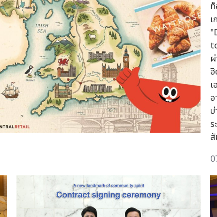
ท
เ
"
t
ผ
ฮ
เ
อ
บ
ระ
ส
0