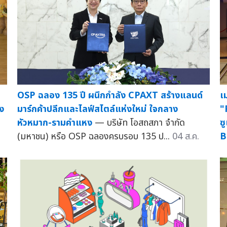
OSP ฉลอง 135 ปี ผนึกกำลัง CPAXT สร้างแลนด์
เ
ง
มาร์กค้าปลีกและไลฟ์สไตล์แห่งใหม่ ใจกลาง
"
หัวหมาก-รามคำแหง
— บริษัท โอสถสภา จำกัด
ซ
(มหาชน) หรือ OSP ฉลองครบรอบ 135 ป...
04 ส.ค.
B