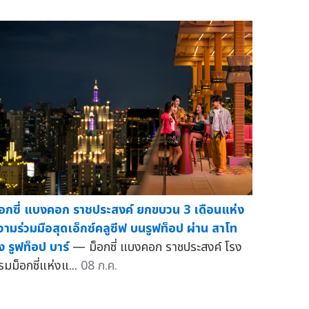
็อกซี่ แบงคอก ราชประสงค์ ยกขบวน 3 เดือนแห่ง
วามร่วมมือสุดเอ็กซ์คลูซีฟ บนรูฟท็อป ผ่าน สาโท
ัง รูฟท็อป บาร์
— ม็อกซี่ แบงคอก ราชประสงค์ โรง
รมม็อกซี่แห่งแ...
08 ก.ค.