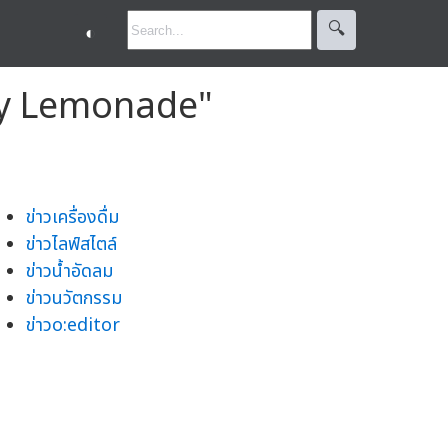
🔍︎
◐
alty Lemonade"
ข่าวเครื่องดื่ม
ข่าวไลฟ์สไตล์
ข่าวน้ำอัดลม
ข่าวนวัตกรรม
ข่าวo:editor