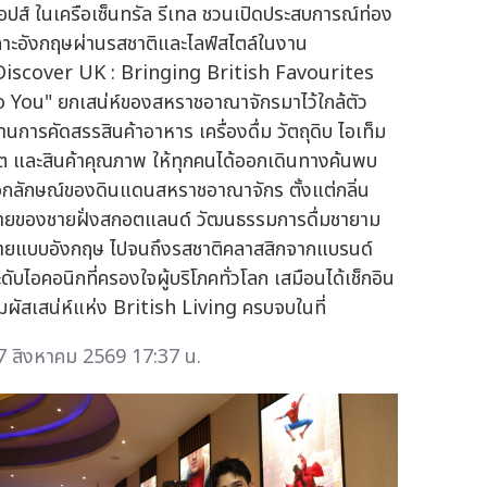
็อปส์ ในเครือเซ็นทรัล รีเทล ชวนเปิดประสบการณ์ท่อง
กาะอังกฤษผ่านรสชาติและไลฟ์สไตล์ในงาน
Discover UK : Bringing British Favourites
o You" ยกเสน่ห์ของสหราชอาณาจักรมาไว้ใกล้ตัว
่านการคัดสรรสินค้าอาหาร เครื่องดื่ม วัตถุดิบ ไอเท็ม
ิต และสินค้าคุณภาพ ให้ทุกคนได้ออกเดินทางค้นพบ
อกลักษณ์ของดินแดนสหราชอาณาจักร ตั้งแต่กลิ่น
ายของชายฝั่งสกอตแลนด์ วัฒนธรรมการดื่มชายาม
่ายแบบอังกฤษ ไปจนถึงรสชาติคลาสสิกจากแบรนด์
ดับไอคอนิกที่ครองใจผู้บริโภคทั่วโลก เสมือนได้เช็กอิน
ัมผัสเสน่ห์แห่ง British Living ครบจบในที่
7 สิงหาคม 2569 17:37 น.