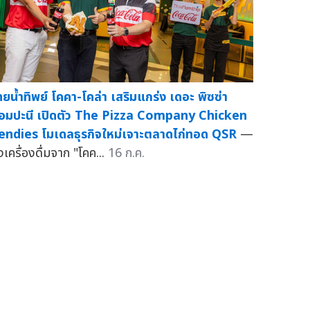
ทยน้ำทิพย์ โคคา-โคล่า เสริมแกร่ง เดอะ พิซซ่า
อมปะนี เปิดตัว The Pizza Company Chicken
endies โมเดลธุรกิจใหม่เจาะตลาดไก่ทอด QSR
—
งเครื่องดื่มจาก "โคค...
16 ก.ค.