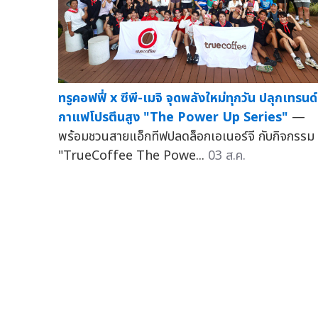
ทรูคอฟฟี่ x ซีพี-เมจิ จุดพลังใหม่ทุกวัน ปลุกเทรนด์
กาแฟโปรตีนสูง "The Power Up Series"
—
พร้อมชวนสายแอ็กทีฟปลดล็อกเอเนอร์จี กับกิจกรรม
"TrueCoffee The Powe...
03 ส.ค.