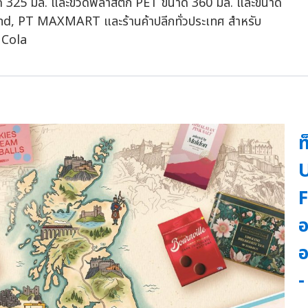
นาด 325 มล. และขวดพลาสติก PET ขนาด 360 มล. และขนาด
and, PT MAXMART และร้านค้าปลีกทั่วประเทศ สำหรับ
t Cola
ท
U
F
อ
อ
-