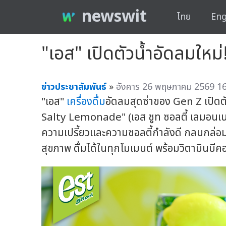
newswit
ไทย
Eng
"เอส" เปิดตัวน้ำอัดลมให
ข่าวประชาสัมพันธ์
»
อังคาร 26 พฤษภาคม 2569 16
"เอส"
เครื่องดื่ม
อัดลมสุดซ่าของ Gen Z เปิดต
Salty Lemonade" (เอส ชูท ซอลตี้ เลมอนเ
ความเปรี้ยวและความซอลตี้กำลังดี กลมกล่อมล
สุขภาพ ดื่มได้ในทุกโมเมนต์ พร้อมวิตามินบี