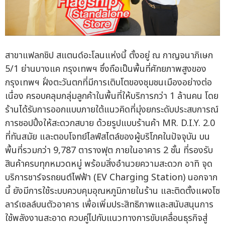
สาขาแฟลกชิป สแตนด์อะโลนแห่งนี้ ตั้งอยู่ ณ กาญจนาภิเษก
5/1 ย่านบางแค กรุงเทพฯ ซึ่งถือเป็นพื้นที่ศักยภาพสูงของ
กรุงเทพฯ ฝั่งตะวันตกที่มีการเติบโตของชุมชนเมืองอย่างต่อ
เนื่อง ครอบคลุมกลุ่มลูกค้าในพื้นที่ให้บริการกว่า 1 ล้านคน โดย
ร้านได้รับการออกแบบภายใต้แนวคิดที่มุ่งยกระดับประสบการณ์
การชอปปิ้งให้สะดวกสบาย ด้วยรูปแบบร้านค้า MR. D.I.Y. 2.0
ที่ทันสมัย และตอบโจทย์ไลฟ์สไตล์ของผู้บริโภคในปัจจุบัน บน
พื้นที่รวมกว่า 9,787 ตารางฟุต ภายในอาคาร 2 ชั้น ที่รองรับ
สินค้าครบทุกหมวดหมู่ พร้อมสิ่งอำนวยความสะดวก อาทิ จุด
บริการชาร์จรถยนต์ไฟฟ้า (EV Charging Station) นอกจาก
นี้ ยังมีการใช้ระบบควบคุมอุณหภูมิภายในร้าน และติดตั้งแผงโซ
ลาร์เซลล์บนตัวอาคาร เพื่อเพิ่มประสิทธิภาพและสนับสนุนการ
ใช้พลังงานสะอาด ควบคู่ไปกับแนวทางการขับเคลื่อนธุรกิจสู่