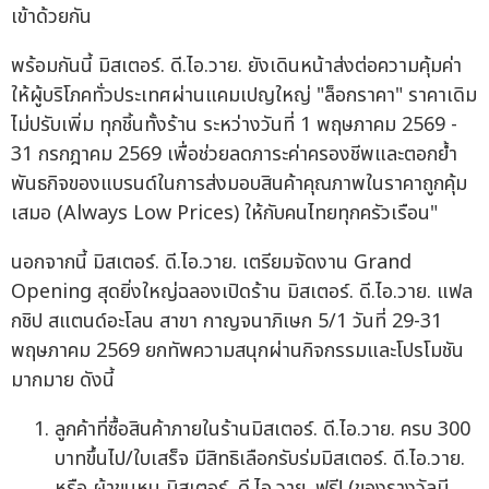
เข้าด้วยกัน
พร้อมกันนี้ มิสเตอร์. ดี.ไอ.วาย. ยังเดินหน้าส่งต่อความคุ้มค่า
ให้ผู้บริโภคทั่วประเทศผ่านแคมเปญใหญ่ "ล็อกราคา" ราคาเดิม
ไม่ปรับเพิ่ม ทุกชิ้นทั้งร้าน ระหว่างวันที่ 1 พฤษภาคม 2569 -
31 กรกฎาคม 2569 เพื่อช่วยลดภาระค่าครองชีพและตอกย้ำ
พันธกิจของแบรนด์ในการส่งมอบสินค้าคุณภาพในราคาถูกคุ้ม
เสมอ (Always Low Prices) ให้กับคนไทยทุกครัวเรือน"
นอกจากนี้ มิสเตอร์. ดี.ไอ.วาย. เตรียมจัดงาน Grand
Opening สุดยิ่งใหญ่ฉลองเปิดร้าน มิสเตอร์. ดี.ไอ.วาย. แฟล
กชิป สแตนด์อะโลน สาขา กาญจนาภิเษก 5/1 วันที่ 29-31
พฤษภาคม 2569 ยกทัพความสนุกผ่านกิจกรรมและโปรโมชัน
มากมาย ดังนี้
ลูกค้าที่ซื้อสินค้าภายในร้านมิสเตอร์. ดี.ไอ.วาย. ครบ 300
บาทขึ้นไป/ใบเสร็จ มีสิทธิเลือกรับร่มมิสเตอร์. ดี.ไอ.วาย.
หรือ ผ้าขนหนู มิสเตอร์. ดี.ไอ.วาย. ฟรี! (ของรางวัลมี