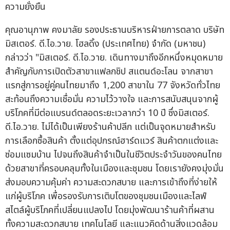
ความยั่งยืน
คุณอานุภาพ คงมาลัย รองประธานบริหารฝ่ายการตลาด บริษัท
มิสเตอร์. ดี.ไอ.วาย. โฮลดิ้ง (ประเทศไทย) จำกัด (มหาชน)
กล่าวว่า "มิสเตอร์. ดี.ไอ.วาย. เดินทางมาถึงอีกหนึ่งหมุดหมาย
สำคัญกับการเปิดตัวสาขาแฟลกชิป สแตนด์อะโลน จากสาขา
แรกสู่การอยู่คู่คนไทยมาถึง 1,200 สาขาใน 77 จังหวัดทั่วไทย
สะท้อนถึงความเชื่อมั่น ความไว้วางใจ และการสนับสนุนจากผู้
บริโภคที่มีต่อแบรนด์ตลอดระยะเวลากว่า 10 ปี ซึ่งมิสเตอร์.
ดี.ไอ.วาย. ไม่ได้เป็นเพียงร้านค้าปลีก แต่เป็นจุดหมายสำหรับ
การเลือกซื้อสินค้า ตั้งแต่อุปกรณ์ฮาร์ดแวร์ สินค้าตกแต่งและ
ซ่อมแซมบ้าน ไปจนถึงสินค้าจำเป็นในชีวิตประจำวันของคนไทย
ด้วยสาขาที่ครอบคลุมทั้งในเมืองและชุมชน โดยเรายังคงมุ่งมั่น
ส่งมอบความคุ้มค่า ความสะดวกสบาย และการเข้าถึงที่ง่ายให้
แก่ผู้บริโภค เพื่อรองรับการเติบโตของชุมชนเมืองและไลฟ์
สไตล์ผู้บริโภคที่เปลี่ยนแปลงไป โดยมุ่งพัฒนาร้านค้าที่ผสาน
ทั้งความสะดวกสบาย เทคโนโลยี และแนวคิดด้านสิ่งแวดล้อม