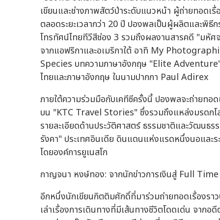
เขียนและช่างภาพสัตว์ป่าระดับแนวหน้า ผู้ถ่ายทอ
ตลอดระยะเวลากว่า 20 ปี ปองพลเป็นผู้ผลิตและพิธี
โทรทัศน์ไทยทีวีสีช่อง 3 รวมถึงผลงานสารคดี "มหัศจร
จากแอฟริกาและอเมริกาใต้ อาทิ My Photographi
Species บทความภาษาอังกฤษ "Elite Adventure" 
ไทยและภาษาอังกฤษ ในนามปากกา Paul Adirex
ภายใต้ความร่วมมือกับเคทีซีครั้งนี้ ปองพลจะถ่ายท
บน "KTC Travel Stories" ซึ่งรวมถึงแหล่งมรดกโลกถึ
รายละเอียดด้านประวัติศาสตร์ ธรรมชาติและวัฒนธรรม
รังคา" ประเทศอินเดีย ดินแดนแห่งแรดหนึ่งนอและระบบ
โดยองค์การยูเนสโก
กาญจนา หงษ์ทอง: จากนักข่าวการเงินสู่ Full Time 
อีกหนึ่งนักเขียนกิตติมศักดิ์ที่มาร่วมถ่ายทอดเรื่
เล่าเรื่องการเดินทางที่มีเส้นทางชีวิตโดดเด่น จากอด