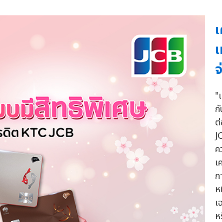
เ
เ
จ
"
ก
ต
J
ค
เค
ก
ห
เ
ห