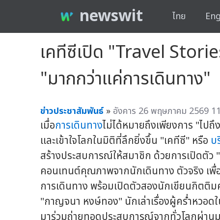
newswit
ไทย
Eng
เคทีซีเปิด "Travel Storie
"มากกว่าแค่การเดินทาง"
ข่าวประชาสัมพันธ์
»
อังคาร 26 พฤษภาคม 2569 11
เมื่อ
การเดินทาง
ไม่ได้หมายถึงเพียงการ "ไปถึ
และเข้าใจโลกในมิติที่ลึกยิ่งขึ้น "เคทีซี" หรือ
บร
สร้างประสบการณ์ให้สมาชิก ด้วยการเปิดตัว "
คอนเทนต์คุณภาพจากนักเดินทาง ตัวจริง เพื่อเ
การเดินทาง พร้อมเปิดตัวสองนักเขียนกิตติมศั
"กาญจนา หงษ์ทอง" นักเล่าเรื่องผู้คร่ำหวอดใ
มาร่วมถ่ายทอดประสบการณ์จากทั่วโลกผ่านมุมมอ