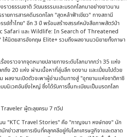
ดเรื่องราวธรรมชาติ วัฒนธรรมและมรดกโลกมาอย่างยาวนาน
กรรายการสารคดีมรดกโลก "สุดหล้าฟ้าเขียว" ทางสถานี
รย์ถ้ำไทย" อีก 3 ปี พร้อมสร้างสรรค์หนังสือภาพสัตว์ป่า
c Safari และ Wildlife: In Search of Threatened
ให้นิตยสารอังกฤษ Elite+ รวมถึงผลงานนวนิยายทั้งภาษา
อดเรื่องราวจากจุดหมายปลายทางระดับโลกมากกว่า 35 แห่ง
ง 20 แห่ง ผ่านเนื้อหาที่ลุ่มลึก งดงาม และเปี่ยมไปด้วย
 ผลงานเปิดตัวจะพาผู้อ่านเดินทางสู่ "อุทยานแห่งชาติคาซิ
นิเวศอันยิ่งใหญ่ ซึ่งได้รับการขึ้นทะเบียนเป็นมรดกโลก
Traveler ผู้ตะลุยครบ 7 ทวีป
องราวบน "KTC Travel Stories" คือ "กาญจนา หงษ์ทอง" นัก
ีตนักข่าวสายการเงินที่คลุกคลีอยู่กับโลกเศรษฐกิจาและตลาด