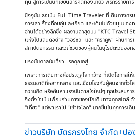
ทุน สู่การเป็นนักเขียนสารคดีท่องเที่ยว พิธีกรรายการ
ปัจจุบันเธอเป็น Full Time Traveler ที่เดินทางครบท
การเล่าเรื่องที่อบอุ่น ละเอียด และเต็มไปด้วยมุมมอง
อ่านได้อย่างลึกซึ้ง ผลงานล่าสุดบน "KTC Travel St
แห่งโปแลนด์อย่าง "วอร์ซอ" และ "คราคูฟ" ผ่านการเล่
สถาปัตยกรรม และวิถีชีวิตของผู้คนในยุโรปตะวันออ
แรงบันดาลใจเที่ยว…รอคุณอยู่
เพราะการเดินทางคือประตูสู่โลกกว้าง ที่เปิดโอกาสให
ธรรมชาติที่หลากหลาย และเชื่อมโยงกับผู้คนจากทั่วโล
ความคิด หรือค้นหาแรงบันดาลใจใหม่ๆ ทุกประสบการณ
จึงตั้งใจเป็นเพื่อนร่วมทางของนักเดินทางทุกสไตล์ ด้
"เที่ยว" แต่พาเราไป "เข้าใจโลก" มากขึ้นในทุกการเด
ข่าวบริษัท บัตรกรุงไทย จำกัด+ปอง