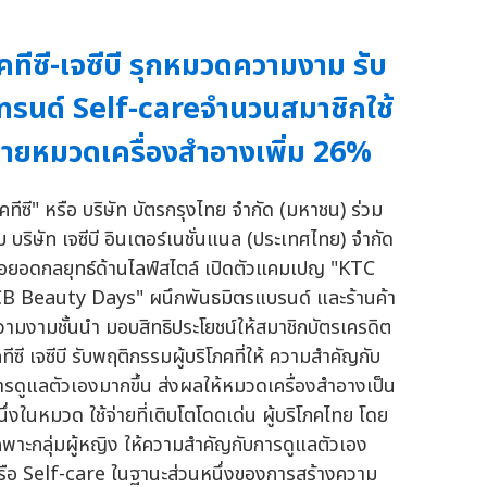
คทีซี-เจซีบี รุกหมวดความงาม รับ
ทรนด์ Self-careจำนวนสมาชิกใช้
่ายหมวดเครื่องสำอางเพิ่ม 26%
เคทีซี" หรือ บริษัท บัตรกรุงไทย จำกัด (มหาชน) ร่วม
ับ บริษัท เจซีบี อินเตอร์เนชั่นแนล (ประเทศไทย) จำกัด
่อยอดกลยุทธ์ด้านไลฟ์สไตล์ เปิดตัวแคมเปญ "KTC
CB Beauty Days" ผนึกพันธมิตรแบรนด์ และร้านค้า
วามงามชั้นนำ มอบสิทธิประโยชน์ให้สมาชิกบัตรเครดิต
ทีซี เจซีบี รับพฤติกรรมผู้บริโภคที่ให้ ความสำคัญกับ
ารดูแลตัวเองมากขึ้น ส่งผลให้หมวดเครื่องสำอางเป็น
นึ่งในหมวด ใช้จ่ายที่เติบโตโดดเด่น ผู้บริโภคไทย โดย
ฉพาะกลุ่มผู้หญิง ให้ความสำคัญกับการดูแลตัวเอง
รือ Self-care ในฐานะส่วนหนึ่งของการสร้างความ