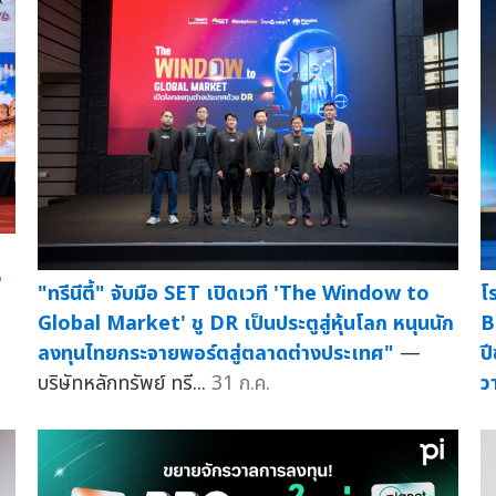
่
"ทรีนีตี้" จับมือ SET เปิดเวที 'The Window to
โ
Global Market' ชู DR เป็นประตูสู่หุ้นโลก หนุนนัก
B
ลงทุนไทยกระจายพอร์ตสู่ตลาดต่างประเทศ"
—
ป
บริษัทหลักทรัพย์ ทรี...
31 ก.ค.
ว