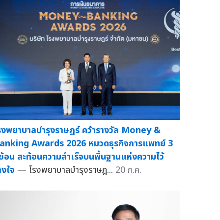
รงพยาบาลบำรุงราษฎร์ คว้ารางวัล Money &
anking Awards 2026 หมวดธุรกิจการแพทย์ 3
ีซ้อน สะท้อนความสำเร็จบนพื้นฐานแห่งความไว้
างใจ
— โรงพยาบาลบำรุงราษฎ...
20 ก.ค.