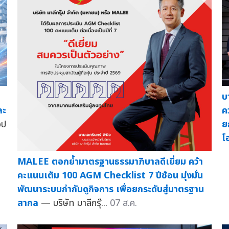
บ
ละ
ค
อป
ย
โ
MALEE ตอกย้ำมาตรฐานธรรมาภิบาลดีเยี่ยม คว้า
คะแนนเต็ม 100 AGM Checklist 7 ปีซ้อน มุ่งมั่น
พัฒนาระบบกำกับดูกิจการ เพื่อยกระดับสู่มาตรฐาน
สากล
— บริษัท มาลีกรุ๊...
07 ส.ค.