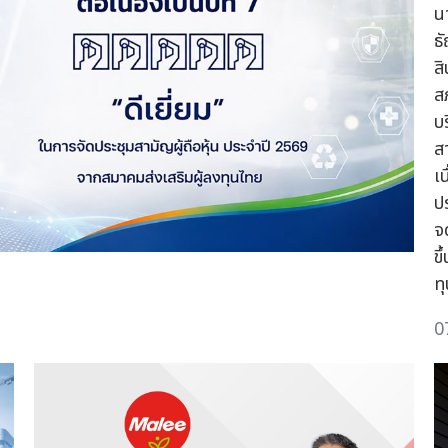
น
ธ
ส
ส
บ
ส
เ
ป
จ
ข
ท
0