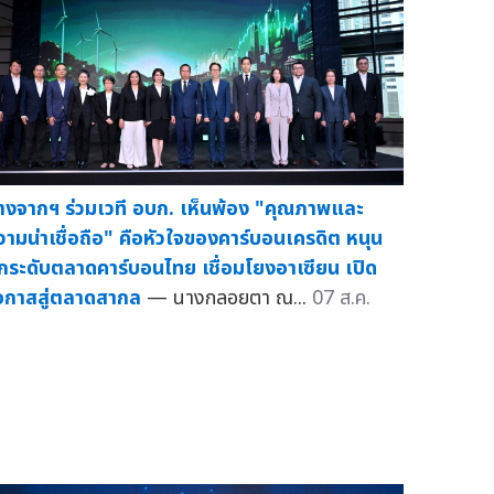
างจากฯ ร่วมเวที อบก. เห็นพ้อง "คุณภาพและ
วามน่าเชื่อถือ" คือหัวใจของคาร์บอนเครดิต หนุน
กระดับตลาดคาร์บอนไทย เชื่อมโยงอาเซียน เปิด
อกาสสู่ตลาดสากล
— นางกลอยตา ณ...
07 ส.ค.