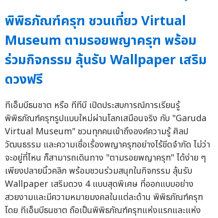
พิพิธภัณฑ์ครุฑ ชวนเที่ยว Virtual
Museum ตามรอยพญาครุฑ พร้อม
ร่วมกิจกรรม ลุ้นรับ Wallpaper เสริม
ดวงฟรี
ทีเอ็มบีธนชาต หรือ ทีทีบี เปิดประสบการณ์การเรียนรู้
พิพิธภัณฑ์ครุฑรูปแบบใหม่ผ่านโลกเสมือนจริง กับ "Garuda
Virtual Museum" ชวนทุกคนเข้าถึงองค์ความรู้ ศิลป
วัฒนธรรม และความเชื่อเรื่องพญาครุฑอย่างไร้ขีดจำกัด ไม่ว่า
จะอยู่ที่ไหน ก็สามารถเดินทาง "ตามรอยพญาครุฑ" ได้ง่าย ๆ
เพียงปลายนิ้วคลิก พร้อมชวนร่วมสนุกในกิจกรรม ลุ้นรับ
Wallpaper เสริมดวง 4 แบบสุดพิเศษ ที่ออกแบบอย่าง
สวยงามและมีความหมายมงคลในแต่ละด้าน พิพิธภัณฑ์ครุฑ
โดย ทีเอ็มบีธนชาต ถือเป็นพิพิธภัณฑ์ครุฑแห่งแรกและแห่ง