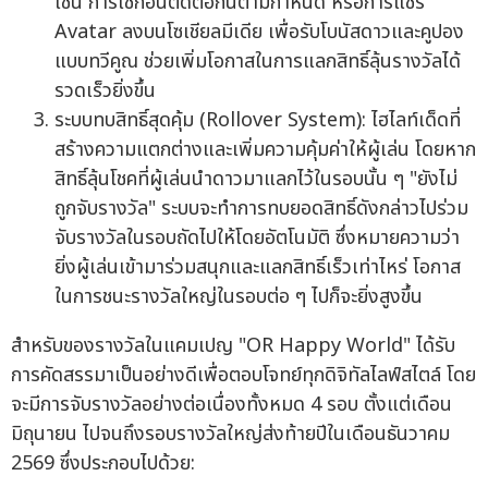
เช่น การเช็กอินติดต่อกันตามกำหนด หรือการแชร์
Avatar ลงบนโซเชียลมีเดีย เพื่อรับโบนัสดาวและคูปอง
แบบทวีคูณ ช่วยเพิ่มโอกาสในการแลกสิทธิ์ลุ้นรางวัลได้
รวดเร็วยิ่งขึ้น
ระบบทบสิทธิ์สุดคุ้ม (Rollover System): ไฮไลท์เด็ดที่
สร้างความแตกต่างและเพิ่มความคุ้มค่าให้ผู้เล่น โดยหาก
สิทธิ์ลุ้นโชคที่ผู้เล่นนำดาวมาแลกไว้ในรอบนั้น ๆ "ยังไม่
ถูกจับรางวัล" ระบบจะทำการทบยอดสิทธิ์ดังกล่าวไปร่วม
จับรางวัลในรอบถัดไปให้โดยอัตโนมัติ ซึ่งหมายความว่า
ยิ่งผู้เล่นเข้ามาร่วมสนุกและแลกสิทธิ์เร็วเท่าไหร่ โอกาส
ในการชนะรางวัลใหญ่ในรอบต่อ ๆ ไปก็จะยิ่งสูงขึ้น
สำหรับของรางวัลในแคมเปญ "OR Happy World" ได้รับ
การคัดสรรมาเป็นอย่างดีเพื่อตอบโจทย์ทุกดิจิทัลไลฟ์สไตล์ โดย
จะมีการจับรางวัลอย่างต่อเนื่องทั้งหมด 4 รอบ ตั้งแต่เดือน
มิถุนายน ไปจนถึงรอบรางวัลใหญ่ส่งท้ายปีในเดือนธันวาคม
2569 ซึ่งประกอบไปด้วย: