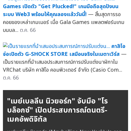
Games เปิดตัว "Get Plucked!" เกมมือถือสุดปังบน
ระบบ Web3 พร้อมให้คุณลองแล้ววันนี้!
— สิ้นสุดการรอ
คอยของเหล่าเกมเมอร์ เมื่อ Gala Games แพลตฟอร์มเกม
บนบล...
ต.ค. 66
คาสิโอ
จ่อเปิดตัว G-SHOCK STORE เสมือนจริงในเมตาเวิร์ส
—
เป็นรายแรกที่นำเสนอประสบการณ์การปรับแต่งนาฬิกาใน
VRChat บริษัท คาสิโอ คอมพิวเตอร์ จำกัด (Casio Com...
ต.ค. 66
"เมย์เบลลีน นิวยอร์ก" จับมือ "โร
บล็อกซ์" เปิดประสบการณ์ดนตรี-
เมคอัพดิจิทัล