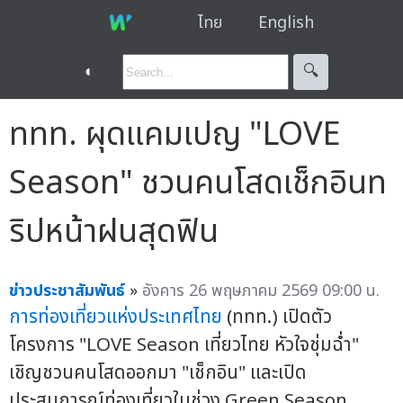
ไทย
English
◐
🔍︎
ททท. ผุดแคมเปญ "LOVE
Season" ชวนคนโสดเช็กอินท
ริปหน้าฝนสุดฟิน
ข่าวประชาสัมพันธ์
»
อังคาร 26 พฤษภาคม 2569 09:00 น.
การท่องเที่ยวแห่งประเทศไทย
(ททท.) เปิดตัว
โครงการ "LOVE Season เที่ยวไทย หัวใจชุ่มฉ่ำ"
เชิญชวนคนโสดออกมา "เช็กอิน" และเปิด
ประสบการณ์ท่องเที่ยวในช่วง Green Season