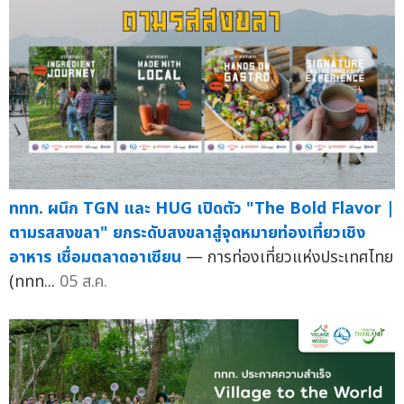
ททท. ผนึก TGN และ HUG เปิดตัว "The Bold Flavor |
ตามรสสงขลา" ยกระดับสงขลาสู่จุดหมายท่องเที่ยวเชิง
อาหาร เชื่อมตลาดอาเซียน
— การท่องเที่ยวแห่งประเทศไทย
(ททท...
05 ส.ค.