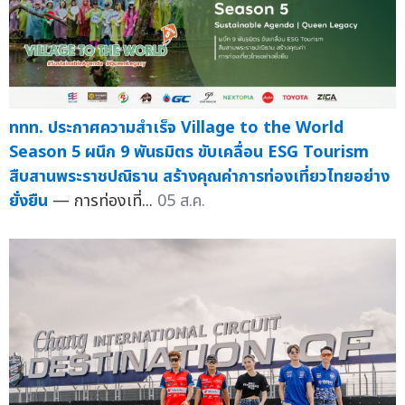
ททท. ประกาศความสำเร็จ Village to the World
Season 5 ผนึก 9 พันธมิตร ขับเคลื่อน ESG Tourism
สืบสานพระราชปณิธาน สร้างคุณค่าการท่องเที่ยวไทยอย่าง
ยั่งยืน
— การท่องเที่...
05 ส.ค.