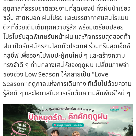
ฤดูกาลที่ธรรมชาติสวยงามที่สุดของปี ทั้งผืนป่าเขียว
ชอุ่ม สายหมอก ฝนโปรย และบรรยากาศแสนโรแมน
ติกที่ช่วยเติมเต็มทุกความรู้สึก พร้อมเตรียมปล่อย
โปรโมชันสุดพิเศษรับหน้าฝน และกิจกรรมสุดฮอตท้า
ฝน เปิดรับสมัครคนโสดทั่วประเทศ ร่วมทริปสุดเอ็กซ์
คลูซีฟ เพื่อออกไปพบปะผู้คนใหม่ ๆ และสร้างความ
ทรงจำดี ๆ ท่ามกลางเสน่ห์ของฤดูฝน เปลี่ยนภาพจำ
ของช่วง Low Season ให้กลายเป็น "Love
Season" ฤดูกาลแห่งการเดินทาง ที่เต็มไปด้วยความ
รู้สึกดี ๆ และโอกาสในการเริ่มต้นความสัมพันธ์ใหม่ ๆ