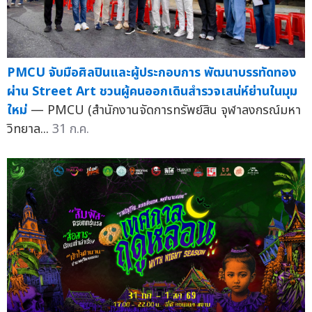
PMCU จับมือศิลปินและผู้ประกอบการ พัฒนาบรรทัดทอง
ผ่าน Street Art ชวนผู้คนออกเดินสำรวจเสน่ห์ย่านในมุม
ใหม่
— PMCU (สำนักงานจัดการทรัพย์สิน จุฬาลงกรณ์มหา
วิทยาล...
31 ก.ค.