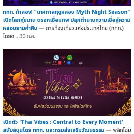
ททท. ท้าลอง! "เทศกาลฤดูหลอน Myth Night Season"
เปิดโลกคู่ขนาน ตรอกเชื่อมภพ ปลุกตำนานความเชื่อสู่ความ
หลอนยามค่ำคืน
— การท่องเที่ยวแห่งประเทศไทย (ททท.)
โดยด...
30 ก.ค.
เปิดตัว 'Thai Vibes : Central to Every Moment'
สนับสนุนโดย ททท. และกรมส่งเสริมวัฒนธรรม
— พลิกโฉม