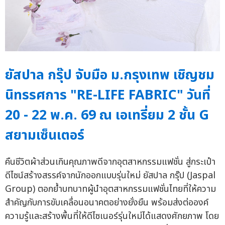
ยัสปาล กรุ๊ป จับมือ ม.กรุงเทพ เชิญชม
นิทรรศการ "RE-LIFE FABRIC" วันที่
20 - 22 พ.ค. 69 ณ เอเทรี่ยม 2 ชั้น G
สยามเซ็นเตอร์
คืนชีวิตผ้าส่วนเกินคุณภาพดีจากอุตสาหกรรมแฟชั่น สู่กระเป๋า
ดีไซน์สร้างสรรค์จากนักออกแบบรุ่นใหม่ ยัสปาล กรุ๊ป (Jaspal
Group) ตอกย้ำบทบาทผู้นำอุตสาหกรรมแฟชั่นไทยที่ให้ความ
สำคัญกับการขับเคลื่อนอนาคตอย่างยั่งยืน พร้อมส่งต่อองค์
ความรู้และสร้างพื้นที่ให้ดีไซเนอร์รุ่นใหม่ได้แสดงศักยภาพ โดย