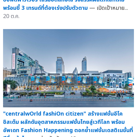
พร้อมชี้ 3 เทรนด์ที่ต้องเร่งปรับตัวตาม
— เปิดเป้าหมาย...
20 ต.ค.
"centralwOrld fashiOn citizen" สร้างแฟชั่นอีโค
ซิสเต็ม ผลักดันอุตสาหกรรมแฟชั่นไทยสู่เวทีโลก พร้อม
อัพเดท Fashion Happening ตอกย้ำแฟชั่นเดสติเนชั่นที่