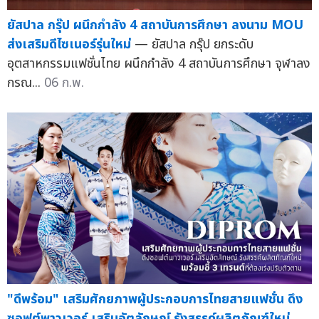
ยัสปาล กรุ๊ป ผนึกกำลัง 4 สถาบันการศึกษา ลงนาม MOU
ส่งเสริมดีไซเนอร์รุ่นใหม่
— ยัสปาล กรุ๊ป ยกระดับ
อุตสาหกรรมแฟชั่นไทย ผนึกกำลัง 4 สถาบันการศึกษา จุฬาลง
กรณ...
06 ก.พ.
"ดีพร้อม" เสริมศักยภาพผู้ประกอบการไทยสายแฟชั่น ดึง
ซอฟต์พาวเวอร์ เสริมอัตลักษณ์ รังสรรค์ผลิตภัณฑ์ใหม่