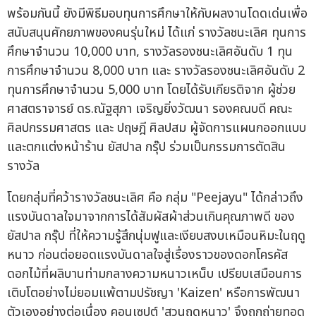
พร้อมกันนี้ ยังมีพิธีมอบทุนการศึกษาให้กับผลงานโดดเด่นเพื่อ
สนับสนุนศักยภาพของคนรุ่นใหม่ ได้แก่ รางวัลชนะเลิศ ทุนการ
ศึกษาจำนวน 10,000 บาท, รางวัลรองชนะเลิศอันดับ 1 ทุน
การศึกษาจำนวน 8,000 บาท และ รางวัลรองชนะเลิศอันดับ 2
ทุนการศึกษาจำนวน 5,000 บาท โดยได้รับเกียรติจาก ผู้ช่วย
ศาสตราจารย์ ดร.ณัฐสุภา เจริญยิ่งวัฒนา รองคณบดี คณะ
ศิลปกรรมศาสตร และ ปฤษฎี ศิลปสม ผู้จัดการแผนกออกแบบ
และตกแต่งหน้าร้าน ยัสปาล กรุ๊ป ร่วมเป็นกรรมการตัดสิน
รางวัล
โดยกลุ่มที่คว้ารางวัลชนะเลิศ คือ กลุ่ม "Peejayu" ได้กล่าวถึง
แรงบันดาลใจมาจากการได้สัมผัสผ้าส่วนเกินคุณภาพดี ของ
ยัสปาล กรุ๊ป ที่ให้ความรู้สึกนุ่มฟูและเงียบสงบเหมือนหิมะในฤดู
หนาว ก่อนต่อยอดแรงบันดาลใจสู่เรื่องราวของดอกโครคัส
ดอกไม้ที่ผลิบานท่ามกลางความหนาวเหน็บ เปรียบเสมือนการ
เติบโตอย่างไม่ยอมแพ้ตามปรัชญา 'Kaizen' หรือการพัฒนา
ตัวเองอย่างต่อเนื่อง คอนเซปต์ 'สวนฤดูหนาว' จึงถูกถ่ายทอด