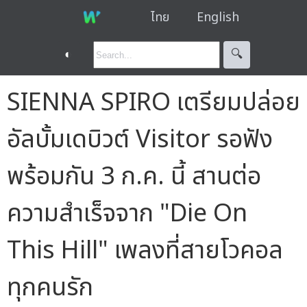
ไทย
English
◐
🔍︎
SIENNA SPIRO เตรียมปล่อย
อัลบั้มเดบิวต์ Visitor รอฟัง
พร้อมกัน 3 ก.ค. นี้ สานต่อ
ความสำเร็จจาก "Die On
This Hill" เพลงที่สายโวคอล
ทุกคนรัก