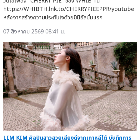
วิดีโอเพลง "CHERRY PIE" ของ WHIB ที่นี่
https://WHIBTH.lnk.to/CHERRYPIEEPPR/youtube
หลังจากสร้างความประทับใจด้วยมินิอัลบั้มแรก
07 สิงหาคม 2569 08:41 น.
LIM KIM ศิลปินสาวสวยเสียงดีจากเกาหลีใต้ บันทึกการ