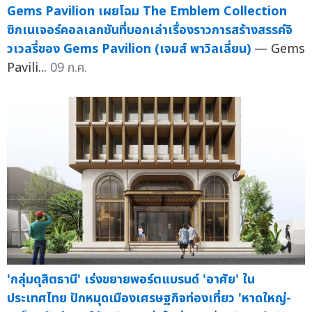
Gems Pavilion เผยโฉม The Emblem Collection
ซิกเนเจอร์คอลเลกชันที่บอกเล่าเรื่องราวการสร้างสรรค์จิ
วเวลรี่ของ Gems Pavilion (เจมส์ พาวิลเลี่ยน)
— Gems
Pavili...
09 ก.ค.
'กลุ่มดุสิตธานี' เร่งขยายพอร์ตแบรนด์ 'อาศัย' ใน
ประเทศไทย ปักหมุดเมืองเศรษฐกิจท่องเที่ยว 'หาดใหญ่-