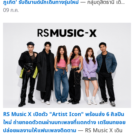
ภูเก็ต' รับดีมานด์นักเดินทางรุ่นใหม่
— กลุ่มดุสิตธานี เดิ...
09 ก.ค.
RS Music X เปิดตัว "Artist Icon" พร้อมส่ง 6 ศิลปิน
ใหม่ ถ่ายทอดตัวตนผ่านบทเพลงที่แตกต่าง เตรียมทยอย
ปล่อยผลงานให้แฟนเพลงติดตาม
— RS Music X เดิน