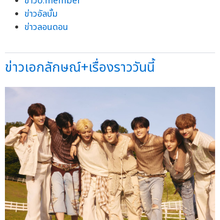
ข่าวo:member
ข่าวอัลบั้ม
ข่าวลอนดอน
ข่าวเอกลักษณ์+เรื่องราววันนี้