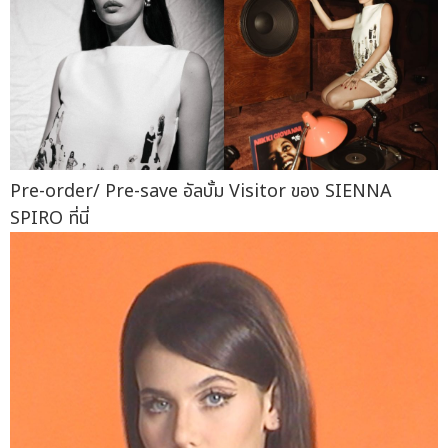
Pre-order/ Pre-save อัลบั้ม Visitor ของ SIENNA
SPIRO ที่นี่