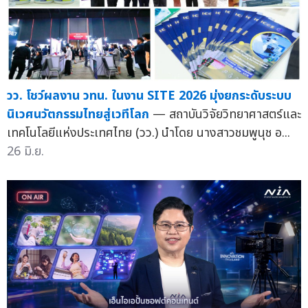
วว. โชว์ผลงาน วทน. ในงาน SITE 2026 มุ่งยกระดับระบบ
นิเวศนวัตกรรมไทยสู่เวทีโลก
— สถาบันวิจัยวิทยาศาสตร์และ
เทคโนโลยีแห่งประเทศไทย (วว.) นำโดย นางสาวชมพูนุช อ...
26 มิ.ย.