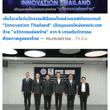
เอ็นไอเอโชว์นวัตกรรมฝีมือคนไทยผ่านซอฟต์คอนเทนต์
"Innovation Thailand" เปิดมุมมองใหม่ของประเทศ
ด้วย "นวัตกรรมย่อยง่าย" จาก 6 เทรนด์นวัตกรรม
ศักยภาพสูงของไทย
— กระทรวงการอ...
15 มิ.ย.