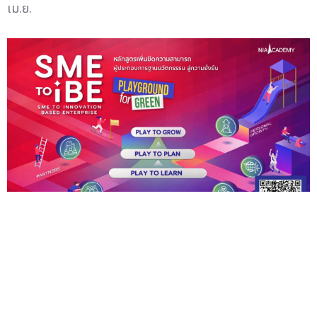
เม.ย.
เอ็นไอเอเปิดคอร์สเรียนฟรีด้านความยั่งยืน SME to IBE :
Playground for Green อัปสกิล ผปก.ทันโลกยุคใหม่
—
สำนักงานนวัตกรรมแห่งชาติ (องค์การมหาชน) หรือ NIA
กร...
20 มี.ค.