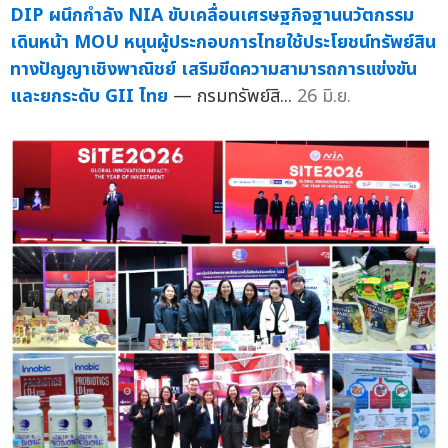
DIP ผนึกกำลัง NIA ขับเคลื่อนเศรษฐกิจฐานนวัตกรรม
เดินหน้า MOU หนุนผู้ประกอบการไทยใช้ประโยชน์ทรัพย์สิน
ทางปัญญาเชิงพาณิชย์ เสริมขีดความสามารถการแข่งขัน
และยกระดับ GII ไทย
— กรมทรัพย์สิ...
26 มิ.ย.