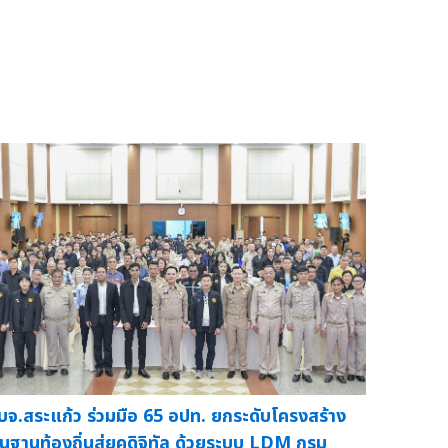
บจ.สระแก้ว ร่วมมือ 65 อปท. ยกระดับโครงสร้าง
ื้นฐานท้องถิ่นสู่ยุคดิจิทัล ด้วยระบบ LDM กรม