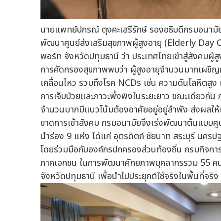
นายแพทย์ปกรณ์ ตุงคะเสรีรักษ์ รองอธิบดีกรมอนามัย
พัฒนาศูนย์ส่งเสริมสุขภาพผู้สูงอายุ (Elderly Day 
พอร์ท จังหวัดปทุมธานี ว่า ประเทศไทยเข้าสู่สังคม
การคัดกรองสุขภาพพบว่า ผู้สูงอายุจำนวนมากเผชิญ
เคลื่อนไหว รวมถึงโรค NCDs เช่น ความดันโลหิตสูง 
การเจ็บป่วยและภาวะพึ่งพิงในระยะยาว ขณะเดียวกัน 
จำนวนมากมีแนวโน้มต้องอาศัยอยู่อยู่ลำพัง ส่งผลให้
ขาดการเข้าสังคม กรมอนามัยจึงเร่งพัฒนาต้นแบบศูนย
นำร่อง 9 แห่ง ได้แก่ อุตรดิตถ์ ชัยนาท สระบุรี นค
โดยร่วมมือกับองค์กรปกครองส่วนท้องถิ่น กรมกิจการ
ภาคเอกชน ในการพัฒนาศักยภาพบุคลากรรวม 55 คน พร้
จังหวัดปทุมธานี เพื่อนำไปประยุกต์ใช้จริงในพื้นที่จริง