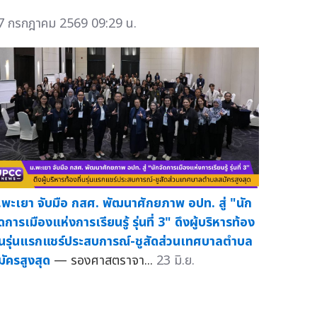
7 กรกฎาคม 2569 09:29 น.
.พะเยา จับมือ กสศ. พัฒนาศักยภาพ อปท. สู่ "นัก
ดการเมืองแห่งการเรียนรู้ รุ่นที่ 3" ดึงผู้บริหารท้อง
ิ่นรุ่นแรกแชร์ประสบการณ์-ชูสัดส่วนเทศบาลตำบล
มัครสูงสุด
— รองศาสตราจา...
23 มิ.ย.