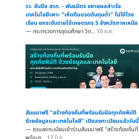
วว. จับมือ สวก. - พันธมิตร ขยายผลสำเร็จ
เทคโนโลยีเพาะ "เห็ดตีนแรดต้นทุนต่ำ" ไม่ใช้โรง
เรือน ยกระดับรายได้เกษตรกร 5 จังหวัดภาคเหนือ
— กระทรวงการอุดมศึกษา วิท...
10 ก.ค.
สัมมนาฟรี "สร้างท้องถิ่นที่พร้อมรับมือทุกภัยพิบัติ
ด้วยข้อมูลและเทคโนโลยี" เปิดลงทะเบียนแล้ววันนี้
— ชวนลงทะเบียนเข้าร่วมสัมมนาฟรี "สร้างท้องถิ่นที่
พร้อมร...
17 มิ.ย.