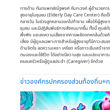
ทางด้าน ทันตแพทย์ณัฐพงค์ กันทะวงค์ ผู้อำนวยการสำน
สูงอายุในชุมชน (Elderly Day Care Center) ถือเป็
กลางวัน ในช่วงลูกหลานออกไปทำงาน เพื่อให้ผู้สูงอา
ชุมชน และมีปฏิสัมพันธ์ทางสังคมมากขึ้น ทั้งนี้ ศูนย์
พึ่งพิง และลดความเสี่ยงจากการพลัดตกหกล้มด้วยกิ
เสี่ยง มีผู้ดูแลเฉพาะทางสำหรับผู้สูงอายุที่มีภาว
ด้านจิตใจ ลดความเหงา เครียด หรือภาวะซึมเศร้าจากกา
ตนเองและใช้ชีวิต ได้อย่างมีความสุข และแบ่งเบาภ
ครอบครัวหรือผู้ดูแลประจำ (Caregiver) อีกด้วย
ข่าวองค์กรปกครองส่วนท้องถิ่น+กรม