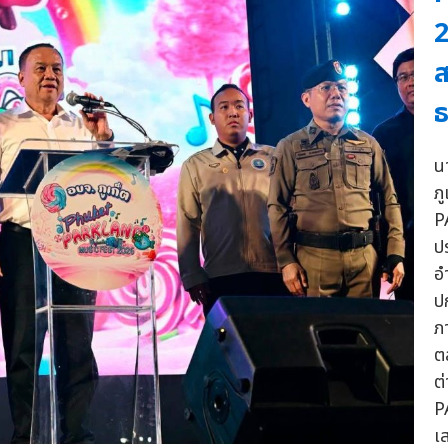
2
ส
ธ
น
ภ
P
ป
อ
ป
ภ
ต
ต
P
เ