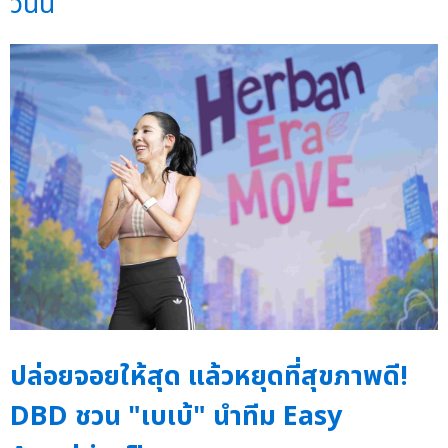
วันนี้
ปล่อยจอยให้สุด แล้วหยุดที่สุขภาพดี!
DBD ชวน "เบเบ้" นำทีม Easy