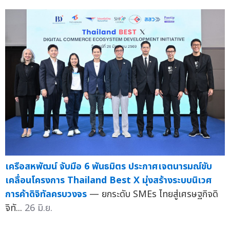
เครือสหพัฒน์ จับมือ 6 พันธมิตร ประกาศเจตนารมณ์ขับ
เคลื่อนโครงการ Thailand Best X มุ่งสร้างระบบนิเวศ
การค้าดิจิทัลครบวงจร
— ยกระดับ SMEs ไทยสู่เศรษฐกิจดิ
จิทั...
26 มิ.ย.