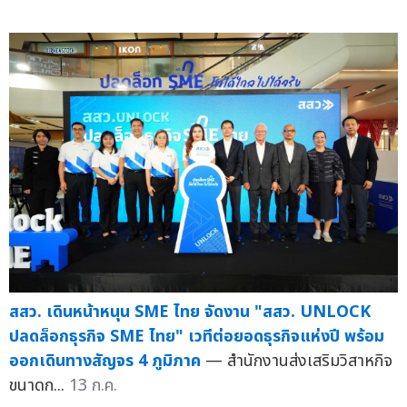
สสว. เดินหน้าหนุน SME ไทย จัดงาน "สสว. UNLOCK
ปลดล็อกธุรกิจ SME ไทย" เวทีต่อยอดธุรกิจแห่งปี พร้อม
ออกเดินทางสัญจร 4 ภูมิภาค
— สำนักงานส่งเสริมวิสาหกิจ
ขนาดก...
13 ก.ค.