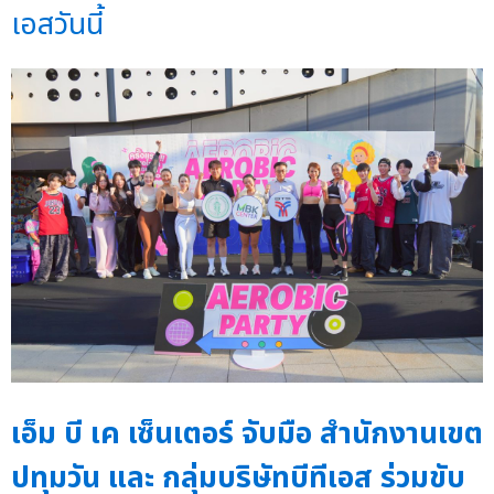
เอสวันนี้
เอ็ม บี เค เซ็นเตอร์ จับมือ สำนักงานเขต
ปทุมวัน และ กลุ่มบริษัทบีทีเอส ร่วมขับ