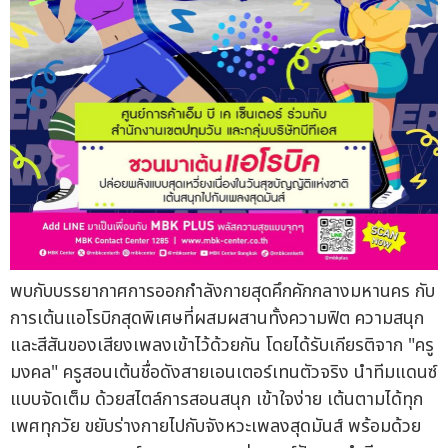
พบกับบรรยากาศการออกกำลังกายสุดคึกคักกลางมหานคร กับ
การเต้นแอโรบิกสุดพิเศษที่ผสมผสานทั้งความฟิต ความสนุก
และสีสันของเสียงเพลงเข้าไว้ด้วยกัน โดยได้รับเกียรติจาก "ครู
มงคล" ครูสอนเต้นชื่อดังสายเอนเตอร์เทนตัวจริง นำทีมแดนซ์
แบบจัดเต็ม ด้วยสไตล์การสอนสนุก เข้าใจง่าย เต้นตามได้ทุก
เพศทุกวัย ขยับร่างกายไปกับจังหวะเพลงสุดมันส์ พร้อมด้วย