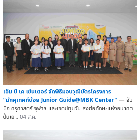
เอ็ม บี เค เซ็นเตอร์ จัดพิธีมอบวุฒิบัตรโครงการ
"มัคคุเทศก์น้อย Junior Guide@MBK Center"
— จับ
มือ ครุศาสตร์ จุฬาฯ และเขตปทุมวัน ส่งต่อทักษะแห่งอนาคต
ปั้นเย...
04 ส.ค.