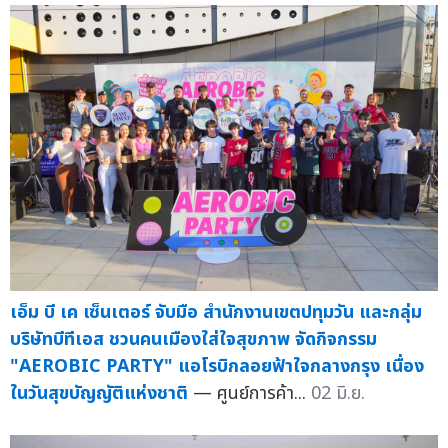
เอ็ม บี เค เซ็นเตอร์ จับมือ สำนักงานเขตปทุมวัน และกลุ่ม
บริษัทบีทีเอส ชวนคนเมืองใส่ใจสุขภาพ จัดกิจกรรม
"AEROBIC PARTY" แอโรบิกลอยฟ้าใจกลางกรุง เนื่อง
ในวันสุขบัญญัติแห่งชาติ
— ศูนย์การค้า...
02 มิ.ย.