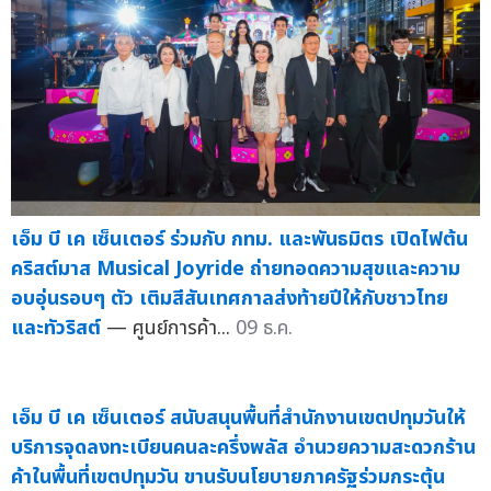
เอ็ม บี เค เซ็นเตอร์ ร่วมกับ กทม. และพันธมิตร เปิดไฟต้น
คริสต์มาส Musical Joyride ถ่ายทอดความสุขและความ
อบอุ่นรอบๆ ตัว เติมสีสันเทศกาลส่งท้ายปีให้กับชาวไทย
และทัวริสต์
— ศูนย์การค้า...
09 ธ.ค.
เอ็ม บี เค เซ็นเตอร์ สนับสนุนพื้นที่สำนักงานเขตปทุมวันให้
บริการจุดลงทะเบียนคนละครึ่งพลัส อำนวยความสะดวกร้าน
ค้าในพื้นที่เขตปทุมวัน ขานรับนโยบายภาครัฐร่วมกระตุ้น