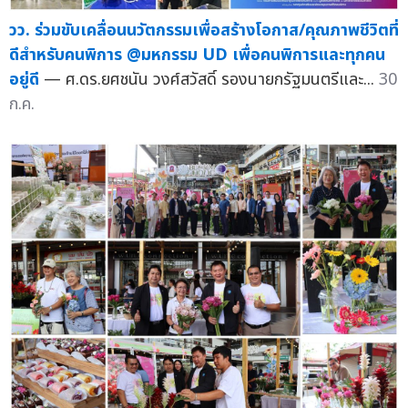
วว. ร่วมขับเคลื่อนนวัตกรรมเพื่อสร้างโอกาส/คุณภาพชีวิตที่
ดีสำหรับคนพิการ @มหกรรม UD เพื่อคนพิการและทุกคน
อยู่ดี
— ศ.ดร.ยศชนัน วงศ์สวัสดิ์ รองนายกรัฐมนตรีและ...
30
ก.ค.