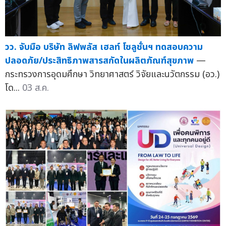
วว. จับมือ บริษัท ลิฟพลัส เฮลท์ โซลูชั่นฯ ทดสอบความ
ปลอดภัย/ประสิทธิภาพสารสกัดในผลิตภัณฑ์สุขภาพ
—
กระทรวงการอุดมศึกษา วิทยาศาสตร์ วิจัยและนวัตกรรม (อว.)
โด...
03 ส.ค.