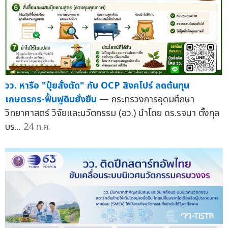
วว. หารือ "ปุ๋ยสั่งตัด" กับ OCP สิงคโปร์ ลดต้นทุน
เกษตรกร-ฟื้นฟูดินยั่งยืน
— กระทรวงการอุดมศึกษา
วิทยาศาสตร์ วิจัยและนวัตกรรม (อว.) นำโดย ดร.รจนา ตั้งกุล
บร...
24 ก.ค.