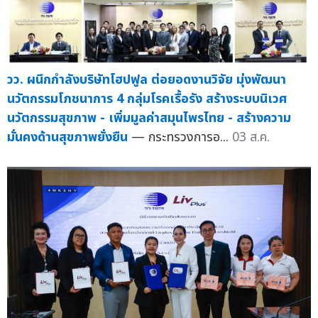
วว. ผนึกกำลังบริษัทโฮปฟูล ต่อยอดงานวิจัย มุ่งพัฒนา
นวัตกรรมโภชนาการ 4 กลุ่มโรคเรื้อรัง สร้างระบบนิเวศ
นวัตกรรมสุขภาพ - เพิ่มมูลค่าสมุนไพรไทย - สร้างความ
มั่นคงด้านสุขภาพยั่งยืน
— กระทรวงการอ...
03 ส.ค.