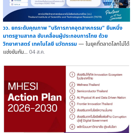
วว. ยกระดับคุณภาพ "บริการภาคอุตสาหกรรม" ยืนหนึ่ง
มาตรฐานสากล ขับเคลื่อนผู้ประกอบการไทย ด้วย
วิทยาศาสตร์ เทคโนโลยี นวัตกรรม
— ในยุคที่ตลาดโลกไม่ได้
แข่งขันกัน...
04 ส.ค.