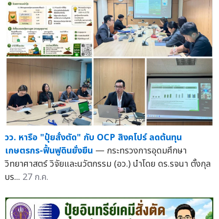
วว. หารือ "ปุ๋ยสั่งตัด" กับ OCP สิงคโปร์ ลดต้นทุน
เกษตรกร-ฟื้นฟูดินยั่งยืน
— กระทรวงการอุดมศึกษา
วิทยาศาสตร์ วิจัยและนวัตกรรม (อว.) นำโดย ดร.รจนา ตั้งกุล
บร...
27 ก.ค.