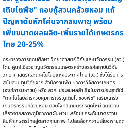
เติบโตพืช" กอบกู้สวนกล้วยหอม แก้
ปัญหาต้นหักโค่นจากลมพายุ พร้อม
เพิ่มขนาดผลผลิต-เพิ่มรายได้เกษตรกร
ไทย 20-25%
กระทรวงการอุดมศึกษา วิทยาศาสตร์ วิจัยและนวัตกรรม (อว.)
โดย ศูนย์เชี่ยวชาญนวัตกรรมเกษตรสร้างสรรค์สถาบันวิจัย
วิทยาศาสตร์และเทคโนโลยีแห่งประเทศไทย (วว.) ซึ่งได้รับการ
สนับสนุนทุนวิจัยจาก สำนักงานพัฒนาการวิจัยการเกษตร
(องค์การมหาชน) หรือ สวก. ประสบผลสำเร็จในการประยุกต์ใช้
"เทคโนโลยีสารควบคุมการเจริญเติบโตของพืช" เสริมแกร่ง
เกษตรกรรมกล้วยหอม ตอบโจทย์เกษตรกรยุคใหม่ ลดความ
เสี่ยงจากสภาพภูมิอากาศผันผวน พร้อมยกระดับมาตรฐาน
สินค้าเกษตรไทยสู่ตลาดคุณภาพ 1.ปลดล็อกความเสี่ยงพายุฤดู