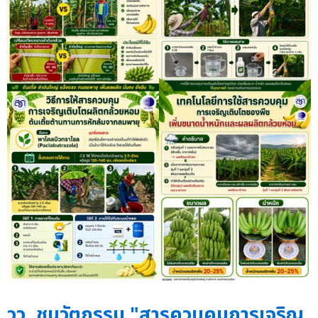
วว. ชูนวัตกรรม "สารควบคุมการเจริญ