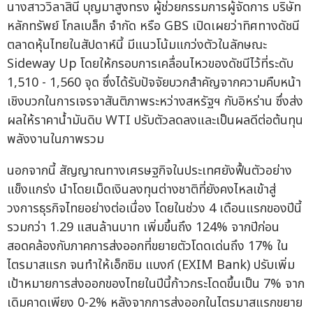
นางสาววิลาสินี บุญมาสูงทรง ผู้ช่วยกรรมการผู้จัดการ บริษัท
หลักทรัพย์ โกลเบล็ก จำกัด หรือ GBS เปิดเผยว่าทิศทางดัชนี
ตลาดหุ้นไทยในสัปดาห์นี้ มีแนวโน้มแกว่งตัวในลักษณะ
Sideway Up โดยให้กรอบการเคลื่อนไหวของดัชนีไว้ที่ระดับ
1,510 - 1,560 จุด ซึ่งได้รับปัจจัยบวกสำคัญจากความคืบหน้า
เชิงบวกในการเจรจาสันติภาพระหว่างสหรัฐฯ กับอิหร่าน ซึ่งส่ง
ผลให้ราคาน้ำมันดิบ WTI ปรับตัวลดลงและเป็นผลดีต่อต้นทุน
พลังงานในภาพรวม
นอกจากนี้ สัญญาณทางเศรษฐกิจในประเทศยังฟื้นตัวอย่าง
แข็งแกร่ง นำโดยเม็ดเงินลงทุนต่างชาติที่ยังคงไหลเข้าสู่
วงการธุรกิจไทยอย่างต่อเนื่อง โดยในช่วง 4 เดือนแรกของปีนี้
รวมกว่า 1.29 แสนล้านบาท เพิ่มขึ้นถึง 124% จากปีก่อน
สอดคล้องกับภาคการส่งออกที่ขยายตัวโดดเด่นถึง 17% ใน
ไตรมาสแรก จนทำให้เอ็กซิม แบงก์ (EXIM Bank) ปรับเพิ่ม
เป้าหมายการส่งออกของไทยในปีนี้ก้าวกระโดดขึ้นเป็น 7% จาก
เดิมคาดเพียง 0-2% หลังจากการส่งออกในไตรมาสแรกขยาย