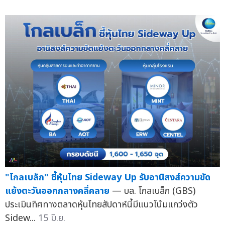
"โกลเบล็ก" ชี้หุ้นไทย Sideway Up รับอานิสงส์ความขัด
แย้งตะวันออกกลางคลี่คลาย
— บล. โกลเบล็ก (GBS)
ประเมินทิศทางตลาดหุ้นไทยสัปดาห์นี้มีแนวโน้มแกว่งตัว
Sidew...
15 มิ.ย.