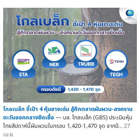
โกลเบล็ก ชี้เป้า 4 หุ้นยางเด่น สู้ศึกตลาดผันผวน-สงคราม
ตะวันออกกลางยืดเยื้อ
— บล. โกลเบล็ก (GBS) ประเมินหุ้น
ไทยสัปดาห์นี้ผันผวนในกรอบ 1,420-1,470 จุด จากปั...
27
เม.ย.