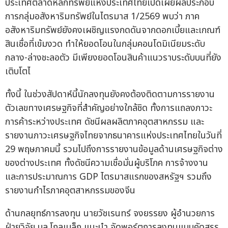
ประเทศตลาดหลักทรัพย์แห่งประเทศไทยเปิดเผยผลประกอบ
การกลุ่มอสังหาริมทรัพย์ในไตรมาส 1/2569 พบว่า ภาค
อสังหาริมทรัพย์ยังคงเผชิญแรงกดดันจากดอกเบี้ยและเกณฑ์
สินเชื่อที่เข้มงวด ทำให้ยอดโอนในกลุ่มคอนโดมิเนียมระดับ
กลาง-ล่างชะลอตัว มีเพียงยอดโอนสินค้าแนวราบระดับบนที่ยัง
เติบโตไ
ทั้งนี้ ในช่วงสัปดาห์นี้นักลงทุนยังคงต้องติดตามการรายงาน
ตัวเลขทางเศรษฐกิจที่สำคัญอย่างใกล้ชิด ทั้งการแถลงภาวะ
การค้าระหว่างประเทศ ดัชนีผลผลิตภาคอุตสาหกรรม และ
รายงานภาวะเศรษฐกิจไทยจากธนาคารแห่งประเทศไทยในวันที่
29 พฤษภาคมนี้ รวมไปถึงการรายงานข้อมูลด้านเศรษฐกิจต่าง
ของต่างประเทศ ทั้งดัชนีความเชื่อมั่นผู้บริโภค การจ้างงาน
และการประมาณการ GDP ไตรมาสแรกของสหรัฐฯ รวมถึง
รายงานกำไรภาคอุตสาหกรรมของจีน
ด้านกลยุทธ์การลงทุน นายวัชเรนทร์ จงยรรยง ผู้อำนวยการ
ฝ่ายวิจัย บล.โกลเบล็ก แนะนำ จัดพอร์ตการลงทุนแบบคัดสรร