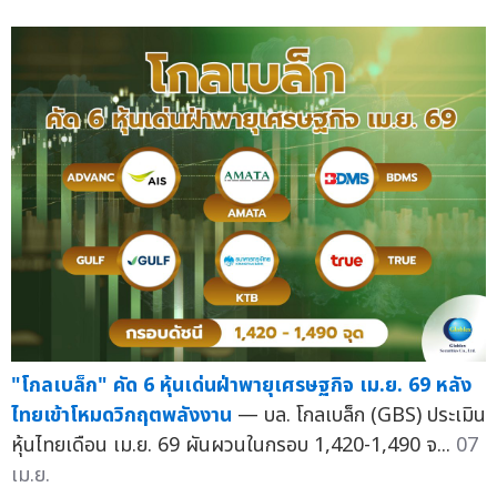
"โกลเบล็ก" คัด 6 หุ้นเด่นฝ่าพายุเศรษฐกิจ เม.ย. 69 หลัง
ไทยเข้าโหมดวิกฤตพลังงาน
— บล. โกลเบล็ก (GBS) ประเมิน
หุ้นไทยเดือน เม.ย. 69 ผันผวนในกรอบ 1,420-1,490 จ...
07
เม.ย.