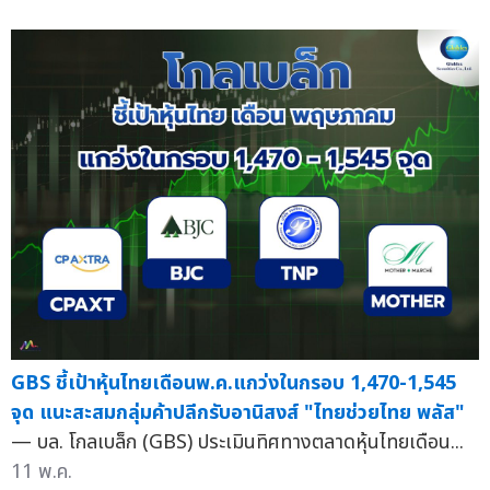
GBS ชี้เป้าหุ้นไทยเดือนพ.ค.แกว่งในกรอบ 1,470-1,545
จุด แนะสะสมกลุ่มค้าปลีกรับอานิสงส์ "ไทยช่วยไทย พลัส"
— บล. โกลเบล็ก (GBS) ประเมินทิศทางตลาดหุ้นไทยเดือน...
11 พ.ค.