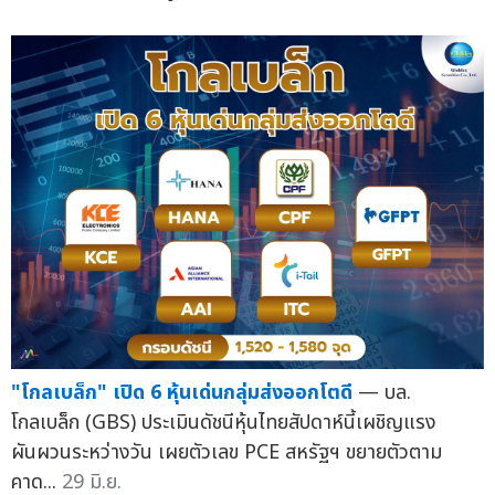
"โกลเบล็ก" เปิด 6 หุ้นเด่นกลุ่มส่งออกโตดี
— บล.
โกลเบล็ก (GBS) ประเมินดัชนีหุ้นไทยสัปดาห์นี้เผชิญแรง
ผันผวนระหว่างวัน เผยตัวเลข PCE สหรัฐฯ ขยายตัวตาม
คาด...
29 มิ.ย.