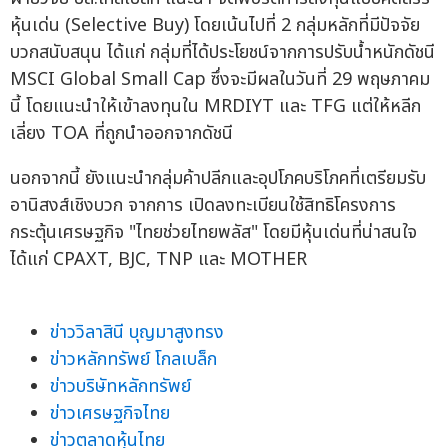
หุ้นเด่น (Selective Buy) โดยเน้นไปที่ 2 กลุ่มหลักที่มีปัจจัย
บวกสนับสนุน ได้แก่ กลุ่มที่ได้ประโยชน์จากการปรับน้ำหนักดัชนี
MSCI Global Small Cap ซึ่งจะมีผลในวันที่ 29 พฤษภาคม
นี้ โดยแนะนำให้เข้าลงทุนใน MRDIYT และ TFG แต่ให้หลีก
เลี่ยง TOA ที่ถูกนำออกจากดัชนี
นอกจากนี้ ยังแนะนำกลุ่มค้าปลีกและอุปโภคบริโภคที่เตรียมรับ
อานิสงส์เชิงบวก จากการ เปิดลงทะเบียนใช้สิทธิโครงการ
กระตุ้นเศรษฐกิจ "ไทยช่วยไทยพลัส" โดยมีหุ้นเด่นที่น่าสนใจ
ได้แก่ CPAXT, BJC, TNP และ MOTHER
ข่าววิลาสินี บุญมาสูงทรง
ข่าวหลักทรัพย์ โกลเบล็ก
ข่าวบริษัทหลักทรัพย์
ข่าวเศรษฐกิจไทย
ข่าวตลาดหุ้นไทย