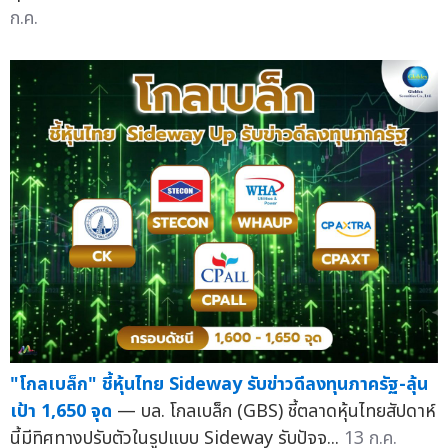
ก.ค.
"โกลเบล็ก" ชี้หุ้นไทย Sideway รับข่าวดีลงทุนภาครัฐ-ลุ้น
เป้า 1,650 จุด
— บล. โกลเบล็ก (GBS) ชี้ตลาดหุ้นไทยสัปดาห์
นี้มีทิศทางปรับตัวในรูปแบบ Sideway รับปัจจ...
13 ก.ค.