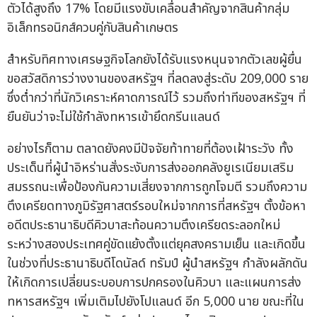
ตัวได้สูงถึง 17% โดยมีแรงขับเคลื่อนสำคัญจากสินค้ากลุ่ม
อิเล็กทรอนิกส์ควบคู่กับสินค้าเกษตร
สำหรับทิศทางเศรษฐกิจโลกยังได้รับแรงหนุนจากตัวเลขผู้ยื่น
ขอสวัสดิการว่างงานของสหรัฐฯ ที่ลดลงสู่ระดับ 209,000 ราย
ซึ่งต่ำกว่าที่นักวิเคราะห์คาดการณ์ไว้ รวมถึงท่าทีของสหรัฐฯ ที่
ยืนยันว่าจะไม่ใช้กำลังทหารเข้ายึดกรีนแลนด์
อย่างไรก็ตาม ตลาดยังคงมีปัจจัยท้าทายที่ต้องเฝ้าระวัง ทั้ง
ประเด็นที่ผู้นำอิหร่านสั่งระงับการส่งออกคลังยูเรเนียมเสริม
สมรรถนะเพื่อป้องกันความเสี่ยงจากการถูกโจมตี รวมถึงความ
ตึงเครียดทางภูมิรัฐศาสตร์รอบใหม่จากการที่สหรัฐฯ ตั้งข้อหา
อดีตประธานาธิบดีคิวบาสะท้อนความตึงเครียดระลอกใหม่
ระหว่างสองประเทศคู่ขัดแย้งตั้งแต่ยุคสงครามเย็น และเกิดขึ้น
ในช่วงที่ประธานาธิบดีโดนัลด์ ทรัมป์ ผู้นำสหรัฐฯ กำลังผลักดัน
ให้เกิดการเปลี่ยนระบอบการปกครองในคิวบา และแผนการส่ง
ทหารสหรัฐฯ เพิ่มเติมไปยังโปแลนด์ อีก 5,000 นาย ขณะที่ใน