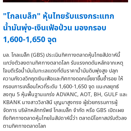
"โกลเบล็ก" หุ้นไทยรับแรงกระแทก
น้ำมันพุ่ง-เงินเฟ้อป่วน มองกรอบ
1,600-1,650 จุด
บล. โกลเบล็ก (GBS) ประเมินทิศทางตลาดหุ้นไทยสัปดาห์นี้
แกว่งตัวลงตามทิศทางตลาดโลก รับแรงกดดันหลักจากเหตุ
โจมตีเรือน้ำมันในทะเลแดงที่ดันราคาน้ำมันดิบพุ่งสูง ปลุก
ความกังวลวิกฤตเงินเฟ้อและทิศทางดอกเบี้ยขาขึ้นซ้ำรอย ให้
กรอบการเคลื่อนไหวที่ระดับ 1,600-1,650 จุด แนะกลยุทธ์
ลงทุน 5 หุ้นพื้นฐานแกร่ง ADVANC, AOT, BH, GULF และ
KBANK นางสาววิลาสินี บุญมาสูงทรง ผู้ช่วยกรรมการผู้
จัดการ บริษัทหลักทรัพย์ โกลเบล็ก จำกัด หรือ GBS เปิดเผย
ถึงทิศทางตลาดหุ้นไทยในสัปดาห์นี้ว่า ตลาดมีโอกาสปรับตัวลง
ตามทิศทางตลาดโลก