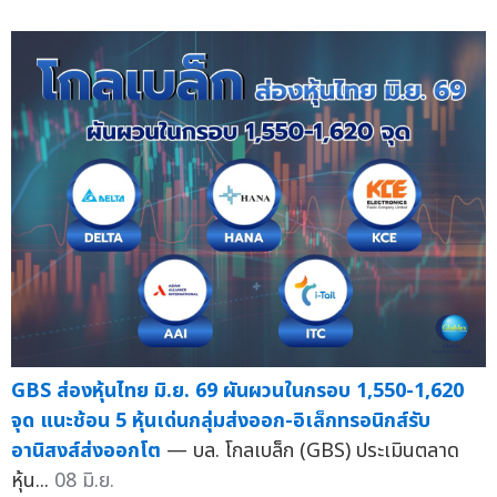
GBS ส่องหุ้นไทย มิ.ย. 69 ผันผวนในกรอบ 1,550-1,620
จุด แนะช้อน 5 หุ้นเด่นกลุ่มส่งออก-อิเล็กทรอนิกส์รับ
อานิสงส์ส่งออกโต
— บล. โกลเบล็ก (GBS) ประเมินตลาด
หุ้น...
08 มิ.ย.