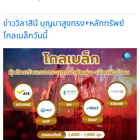
ข่าววิลาสินี บุญมาสูงทรง+หลักทรัพย์
โกลเบล็กวันนี้