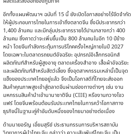
ผลิตและส่งออกของภูมิภาค
อีกทั้งแผนพัฒนาฯ ฉบับที่ 15 นี้ ยังเปิดโอกาสอย่างไร้ขีดจำกัด
ให้ผู้ประกอบการไทยในการเข้าถึงตลาดจีน ซึ่งมีประชากรกว่า
1,400 ล้านคน และมีกลุ่มประชากรรายได้ปานกลางกว่า 400
ล้านคน ซึ่งคาดว่าจะเพิ่มขึ้นเป็น 800 ล้านคนในอีก 10 ปีข้าง
หน้า โดยจีนกำลังกระตุ้นการบริโภคครั้งใหญ่ภายในปี 2027
โดยเฉพาะในตลาดรถยนต์อัจฉริยะ อุปกรณ์อิเล็กทรอนิกส์
ผลิตภัณฑ์สำหรับผู้สูงอายุ ตลาดเครื่องสำอาง เสื้อผ้าอัจฉริยะ
และผลิตภัณฑ์สำหรับสัตว์เลี้ยง ซึ่งอุตสาหกรรมเหล่านี้เป็นจุด
แข็งของประเทศไทยอยู่แล้ว จึงเป็นโอกาสดีที่ไทยจะส่งออก
สินค้าคุณภาพสูงเข้าสู่ตลาดจีนผ่านช่องทางต่างๆ เช่น งาน
มหกรรมสินค้านำเข้านานาชาติจีน (CIIE) หรืองานกวางโจว
แฟร์ โดยจีนพร้อมต้อนรับประเทศไทยในการคว้าโอกาสทาง
ธุรกิจนี้ในฐานะคู่ค้าอันดับหนึ่งของไทยมาอย่างต่อเนื่อง
ด้านนายอรัญ เอี่ยมสุรีย์ ประธานกรรมการบริหารสถาบัน
วิทยาการผู้นำไทย-จีน กล่าวว่า ความสัมพันธ์ไทย-จีน เป็น