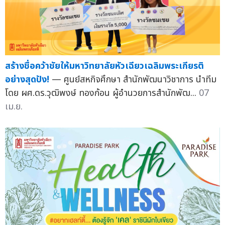
สร้างชื่อคว้าชัยให้มหาวิทยาลัยหัวเฉียวเฉลิมพระเกียรติ
อย่างสุดปัง!
— ศูนย์สหกิจศึกษา สำนักพัฒนาวิชาการ นำทีม
โดย ผศ.ดร.วุฒิพงษ์ ทองก้อน ผู้อำนวยการสำนักพัฒ...
07
เม.ย.