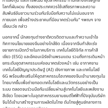
การลงทุน และการพัฒนาอุตสาหกรรม ท่ามกลางเศรษฐกิจ
โลกที่ผันผวน ทั้งสองประเทศควรใช้เสถียรภาพและความ
สัมพันธ์อันยาวนานร่วมกันรับมือกับความไม่แน่นอนจาก
ภายนอก เพื่อสร้างประชาคมที่มีอนาคตร่วมกัน" ฯพณฯ จาง
เจี้ยนเว่ย กล่าว
นอกจากนี้ นักลงทุนต่างชาติควรติดตามและทำความเข้าใจ
ทิศทางนโยบายของจีนอย่างใกล้ชิด เนื่องจากจีนกำลังเร่ง
ขยายการเปิดกว้างในภาคบริการ เทคโนโลยีดิจิทัล การค้าสี
เขียว (ESG) และอีคอมเมิร์ซข้ามพรมแดน รวมถึงการเดินหน้า
ยกระดับอุตสาหกรรมแห่งอนาคตล่วงหน้า เช่น อากาศยาน
เทคโนโลยีปัญญาประดิษฐ์ (AI) เชิงกายภาพ และเทคโนโลยี
6G พร้อมส่งเสริมให้อุตสาหกรรมไฮเทคของจีนเข้ามาลงทุนใน
ไทยมากขึ้นเพื่อถ่ายทอดเทคโนโลยีและนวัตกรรมอย่างเป็น
ระบบ ตลอดจนร่วมมือกันเปลี่ยนผ่านสู่เทคโนโลยีและพลังงาน
สีเขียว โดยเฉพาะในอุตสาหกรรมยานยนต์ไฟฟ้าที่ปัจจุบันบริษัท
จีนได้เข้ามาสร้างฐานการผลิตในไทย ดันไทยสู่ศูนย์กลางการ