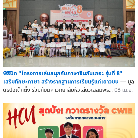
พิธีปิด "โครงการเล่นสนุกกับภาษาจีนกันเถอะ รุ่นที่ 8"
เสริมทักษะภาษา สร้างรากฐานการเรียนรู้แก่เยาวชน
— มูล
นิธิป่อเต็กตึ๊ง ร่วมกับมหาวิทยาลัยหัวเฉียวเฉลิมพร...
08 เม.ย.