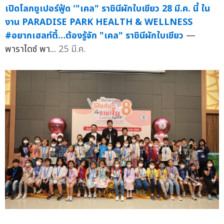
เปิดโลกซูเปอร์ฟู้ด '"เคล" ราชินีผักใบเขียว 28 มี.ค. นี้ ใน
งาน PARADISE PARK HEALTH & WELLNESS
#อยากเฮลท์ตี้…ต้องรู้จัก "เคล" ราชินีผักใบเขียว
—
พาราไดซ์ พา...
25 มี.ค.
มูลนิธิป่อเต็กตึ๊ง เปิดโครงการ "เล่นสนุกกับภาษาจีนกัน