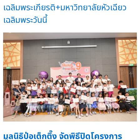
เฉลิมพระเกียรติ+มหาวิทยาลัยหัวเฉียว
เฉลิมพระวันนี้
มูลนิธิป่อเต็กตึ๊ง จัดพิธีปิดโครงการ