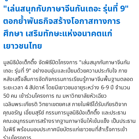
"เล่นสนุกกับภาษาจีนกันเถอะ รุ่นที่ 9"
ตอกย้ำพันธกิจสร้างโอกาสทางการ
ศึกษา เสริมทักษะแห่งอนาคตแก่
เยาวชนไทย
มูลนิธิป่อเต็กตึ๊ง จัดพิธีปิดโครงการ "เล่นสนุกกับภาษาจีนกัน
เถอะ รุ่นที่ 9" อย่างอบอุ่นและเปี่ยมด้วยความประทับใจ ภาย
หลังเสร็จสิ้นการจัดกิจกรรมการเรียนรู้ภาษาจีนพื้นฐานตลอด
ระยะเวลา 4 สัปดาห์ โดยมีเยาวชนอายุระหว่าง 6-9 ปี จำนวน
50 คน เข้าร่วมโครงการ ณ มหาวิทยาลัยหัวเฉียว
เฉลิมพระเกียรติ วิทยาเขตยศเส ภายในพิธีได้รับเกียรติจาก
คุณอรัญ เอี่ยมสุรีย์ กรรมการมูลนิธิป่อเต็กตึ๊ง และประธาน
คณะอนุกรรมการสร้างรากฐานภาษาจีนให้เข้มแข็ง เป็นประธาน
ในพิธี พร้อมมอบประกาศนียบัตรแก่เยาวชนที่สำเร็จการเข้า
ร่วมโครงการ