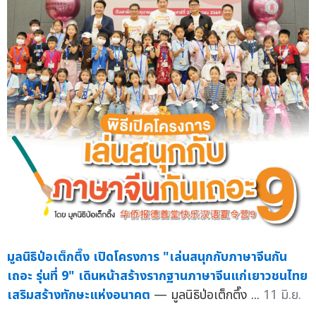
มูลนิธิป่อเต็กตึ๊ง เปิดโครงการ "เล่นสนุกกับภาษาจีนกัน
เถอะ รุ่นที่ 9" เดินหน้าสร้างรากฐานภาษาจีนแก่เยาวชนไทย
เสริมสร้างทักษะแห่งอนาคต
— มูลนิธิป่อเต็กตึ๊ง ...
11 มิ.ย.