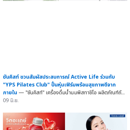
ซันคิสท์ ชวนสัมผัสประสบการณ์ Active Life ร่วมกับ
"YPS Pilates Club" ปั้นหุ่นเฟิร์มพร้อมสุขภาพดีจาก
ภายใน
— "ซันคิสท์" เครื่องดื่มน้ำนมพิสทาชิโอ ผลิตภัณฑ์ถั...
09 มิ.ย.