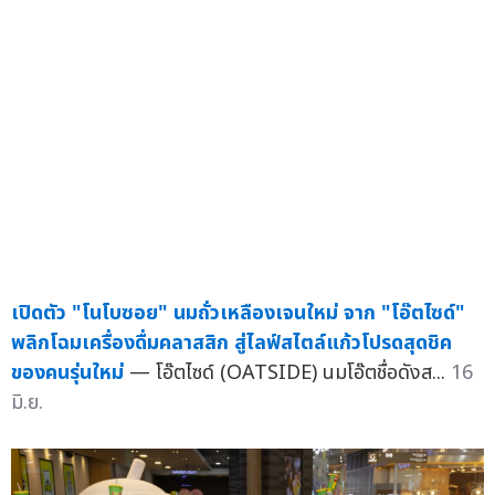
เปิดตัว "โนโบซอย" นมถั่วเหลืองเจนใหม่ จาก "โอ๊ตไซด์"
พลิกโฉมเครื่องดื่มคลาสสิก สู่ไลฟ์สไตล์แก้วโปรดสุดชิค
ของคนรุ่นใหม่
— โอ๊ตไซด์ (OATSIDE) นมโอ๊ตชื่อดังส...
16
มิ.ย.