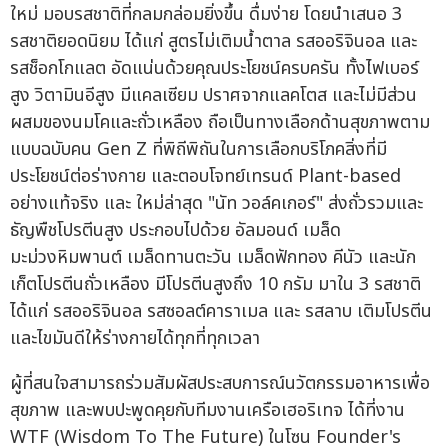
ใหม่ มอบรสชาติที่กลมกล่อมยิ่งขึ้น ดื่มง่าย โดยนำเสนอ 3
รสชาติยอดนิยม ได้แก่ สูตรไม่เติมน้ำตาล รสออริจินอล และ
รสช็อกโกแลต อัดแน่นด้วยคุณประโยชน์ครบครัน ทั้งไฟเบอร์
สูง วิตามินอีสูง มีแคลเซียม ปราศจากแลคโตส และไม่มีส่วน
ผสมของนมโคและถั่วเหลือง ถือเป็นทางเลือกด้านสุขภาพตาม
แบบฉบับคน Gen Z ที่พิถีพิถันในการเลือกบริโภคสิ่งที่มี
ประโยชน์ต่อร่างกาย และตอบโจทย์เทรนด์ Plant-based
อย่างแท้จริง และ ใหม่ล่าสุด "นัท วอล์คเกอร์" ส่งถั่วรวมและ
ธัญพืชโปรตีนสูง ประกอบไปด้วย อัลมอนด์ เมล็ด
มะม่วงหิมพานต์ เมล็ดทานตะวัน เมล็ดฟักทอง คีนัว และนัก
เก็ตโปรตีนถั่วเหลือง มีโปรตีนสูงถึง 10 กรัม มาใน 3 รสชาติ
ได้แก่ รสออริจินอล รสซอลต์คาราเมล และ รสลาบ เติมโปรตีน
และไขมันดีให้ร่างกายได้ทุกที่ทุกเวลา
ผู้ที่สนใจสามารถร่วมสัมผัสประสบการณ์นวัตกรรมอาหารเพื่อ
สุขภาพ และพบปะพูดคุยกับทีมงานเครือเฮอริเทจ ได้ที่งาน
WTF (Wisdom To The Future) ในโซน Founder's