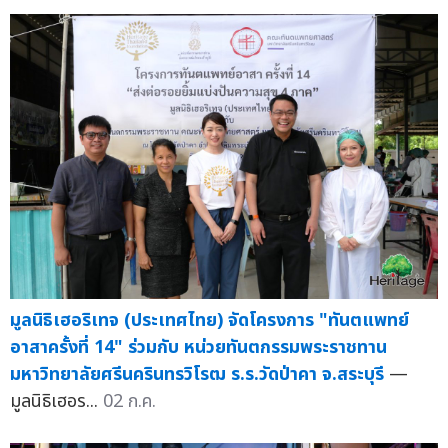
มูลนิธิเฮอริเทจ (ประเทศไทย) จัดโครงการ "ทันตแพทย์
อาสาครั้งที่ 14" ร่วมกับ หน่วยทันตกรรมพระราชทาน
มหาวิทยาลัยศรีนครินทรวิโรฒ ร.ร.วัดป่าคา จ.สระบุรี
—
มูลนิธิเฮอร...
02 ก.ค.