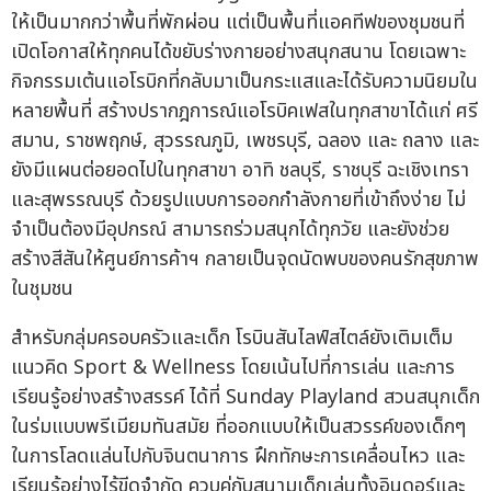
ให้เป็นมากกว่าพื้นที่พักผ่อน แต่เป็นพื้นที่แอคทีฟของชุมชนที่
เปิดโอกาสให้ทุกคนได้ขยับร่างกายอย่างสนุกสนาน โดยเฉพาะ
กิจกรรมเต้นแอโรบิกที่กลับมาเป็นกระแสและได้รับความนิยมใน
หลายพื้นที่ สร้างปรากฎการณ์แอโรบิคเฟสในทุกสาขาได้แก่ ศรี
สมาน, ราชพฤกษ์, สุวรรณภูมิ, เพชรบุรี, ฉลอง และ ถลาง และ
ยังมีแผนต่อยอดไปในทุกสาขา อาทิ ชลบุรี, ราชบุรี ฉะเชิงเทรา
และสุพรรณบุรี ด้วยรูปแบบการออกกำลังกายที่เข้าถึงง่าย ไม่
จำเป็นต้องมีอุปกรณ์ สามารถร่วมสนุกได้ทุกวัย และยังช่วย
สร้างสีสันให้ศูนย์การค้าฯ กลายเป็นจุดนัดพบของคนรักสุขภาพ
ในชุมชน
สำหรับกลุ่มครอบครัวและเด็ก โรบินสันไลฟ์สไตล์ยังเติมเต็ม
แนวคิด Sport & Wellness โดยเน้นไปที่การเล่น และการ
เรียนรู้อย่างสร้างสรรค์ ได้ที่ Sunday Playland สวนสนุกเด็ก
ในร่มแบบพรีเมียมทันสมัย ที่ออกแบบให้เป็นสวรรค์ของเด็กๆ
ในการโลดแล่นไปกับจินตนาการ ฝึกทักษะการเคลื่อนไหว และ
เรียนรู้อย่างไร้ขีดจำกัด ควบคู่กับสนามเด็กเล่นทั้งอินดอร์และ