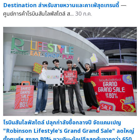
Destination สำหรับสายหวานและคาเฟ่สุดเทรนดี้
—
ศูนย์การค้าโรบินสันไลฟ์สไตล์ ส...
30 ก.ค.
โรบินสันไลฟ์สไตล์ ปลุกกำลังซื้อกลางปี จัดแคมเปญ
"Robinson Lifestyle's Grand Grand Sale" ลดใหญ่
ทั้งศูนย์ฯ สูงสุด 80% ชวนกิน-ช้อปดีลสุดคุ้มจากกว่า 650