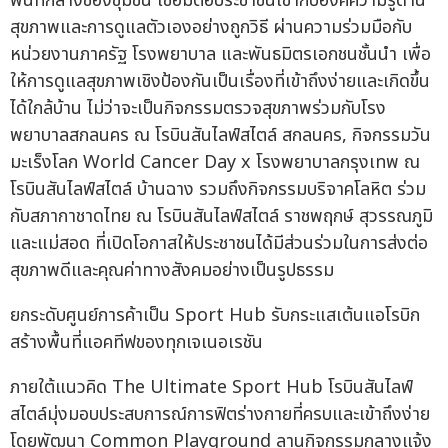
พื้นที่กลางของชุมชน เชื่อมต่อประชาชนเข้ากับองค์ความรู้ด้าน
สุขภาพและการดูแลตัวเองอย่างถูกวิธี ผ่านความร่วมมือกับ
หน่วยงานภาครัฐ โรงพยาบาล และพันธมิตรเอกชนชั้นนำ เพื่อ
ให้การดูแลสุขภาพเชิงป้องกันเป็นเรื่องที่เข้าถึงง่ายและเกิดขึ้น
ได้ใกล้บ้าน ไม่ว่าจะเป็นกิจกรรมตรวจสุขภาพร่วมกับโรง
พยาบาลสกลนคร ณ โรบินสันไลฟ์สไตล์ สกลนคร, กิจกรรมวัน
มะเร็งโลก World Cancer Day x โรงพยาบาลกรุงเทพ ณ
โรบินสันไลฟ์สไตล์ บ้านฉาง รวมถึงกิจกรรมบริจาคโลหิต ร่วม
กับสภากาชาดไทย ณ โรบินสันไลฟ์สไตล์ ราชพฤกษ์ สุวรรณภูมิ
และแม่สอด ที่เปิดโอกาสให้ประชาชนได้มีส่วนร่วมในการส่งต่อ
สุขภาพดีและคุณค่าทางสังคมอย่างเป็นรูปธรรม
ยกระดับศูนย์การค้าเป็น Sport Hub รับกระแสเต้นแอโรบิก
สร้างพื้นที่แอคทีฟของทุกเจเนอเรชัน
ภายใต้แนวคิด The Ultimate Sport Hub โรบินสันไลฟ์
สไตล์มุ่งมอบประสบการณ์การฟิตร่างกายที่ครบและเข้าถึงง่าย
โดยพัฒนา Common Playground ลานกิจกรรมกลางแจ้ง