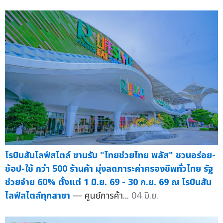
โรบินสันไลฟ์สไตล์ ขานรับ "ไทยช่วยไทย พลัส" ชวนอร่อย-
ช้อป-ใช้ กว่า 500 ร้านค้า มุ่งลดภาระค่าครองชีพทั่วไทย รัฐ
ช่วยจ่าย 60% ตั้งแต่ 1 มิ.ย. 69 - 30 ก.ย. 69 ณ โรบินสัน
ไลฟ์สไตล์ทุกสาขา
— ศูนย์การค้า...
04 มิ.ย.