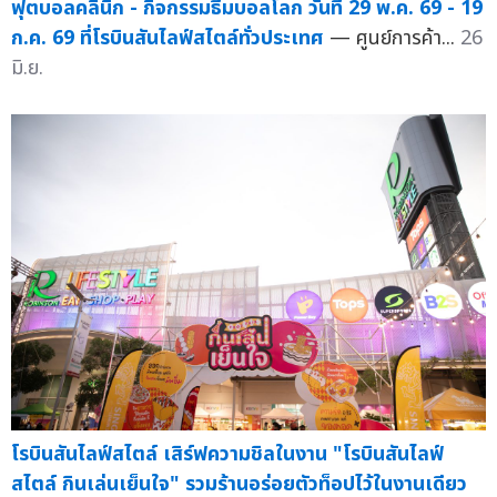
ฟุตบอลคลินิก - กิจกรรมธีมบอลโลก วันที่ 29 พ.ค. 69 - 19
ก.ค. 69 ที่โรบินสันไลฟ์สไตล์ทั่วประเทศ
— ศูนย์การค้า...
26
มิ.ย.
โรบินสันไลฟ์สไตล์ เสิร์ฟความชิลในงาน "โรบินสันไลฟ์
สไตล์ กินเล่นเย็นใจ" รวมร้านอร่อยตัวท็อปไว้ในงานเดียว