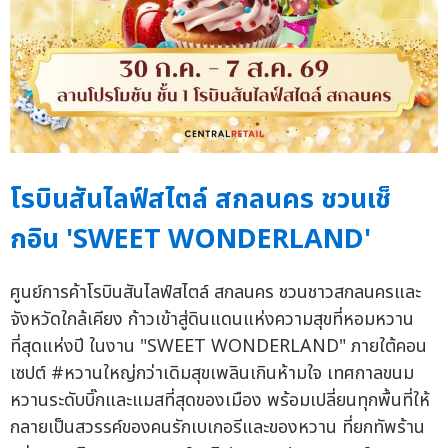
โรบินสันไลฟ์สไตล์ สกลนคร ชวนเช็
กอิน 'SWEET WONDERLAND'
ศูนย์การค้าโรบินสันไลฟ์สไตล์ สกลนคร ชวนชาวสกลนครและ
จังหวัดใกล้เคียง ก้าวเข้าสู่ดินแดนแห่งความสุขที่หอมหวาน
ที่สุดแห่งปี ในงาน "SWEET WONDERLAND" ภายใต้คอน
เซปต์ #หวานใหญ่กว่าเดิมสุขเพลินเกินห้ามใจ เทศกาลขนม
หวานระดับบิ๊กและแมสที่สุดของเมือง พร้อมเปลี่ยนทุกพื้นที่ให้
กลายเป็นสวรรค์ของคนรักเบเกอรีและของหวาน ที่ยกทัพร้าน